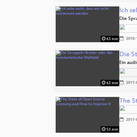
Ich s
Die Spr
2010-
63 min
Die S
Ein audi
2011-
62 min
The S
2011-
53 min