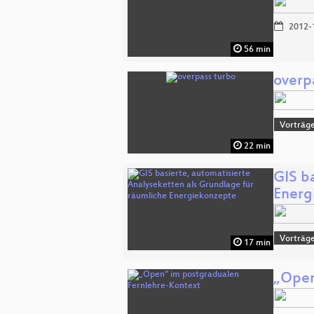
2012-
56 min
overp
Vorträg
22 min
GIS b
Energ
Vorträge
17 min
„Open