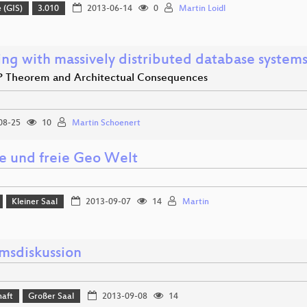
 (GIS)
3.010
2013-06-14
0
Martin Loidl
ng with massively distributed database system
 Theorem and Architectual Consequences
08-25
10
Martin Schoenert
te und freie Geo Welt
Kleiner Saal
2013-09-07
14
Martin
msdiskussion
haft
Großer Saal
2013-09-08
14