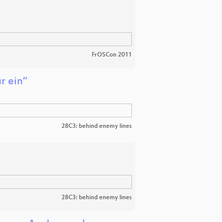
FrOSCon 2011
r ein“
28C3: behind enemy lines
28C3: behind enemy lines