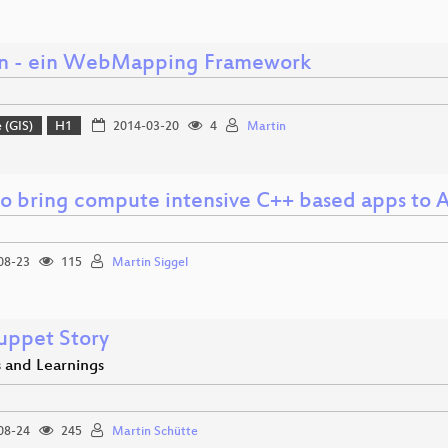
n - ein WebMapping Framework
 (GIS)
H1
2014-03-20
4
Martin
o bring compute intensive C++ based apps to 
08-23
115
Martin Siggel
uppet Story
s and Learnings
08-24
245
Martin Schütte