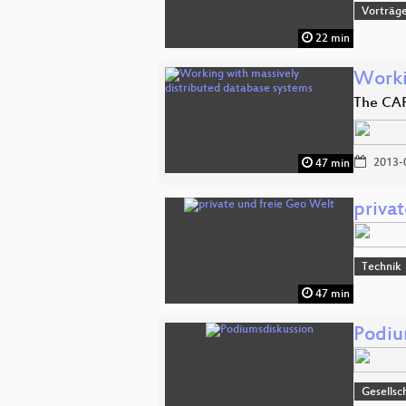
Vorträge
22 min
Worki
The CAP
2013-
47 min
priva
Technik
47 min
Podiu
Gesellsc