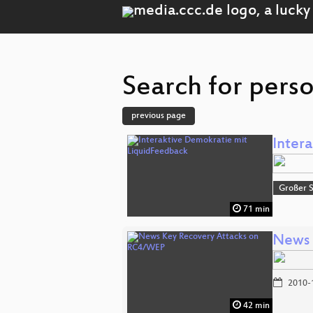
Search for perso
previous page
Inter
Großer 
71 min
News 
2010-
42 min