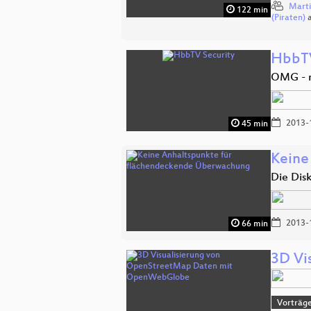
Marti
122 min
(Piraten)
HbbTV
OMG - 
2013-
45 min
Keine
Die Dis
2013-
66 min
3D Vi
Vorträg