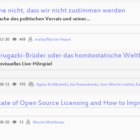
ehe nicht, dass wir nicht zustimmen werden
ache des politischen Verrats und seiner…
12-30
449
maha/Martin Haase
trugazki-Brüder oder das homöostatische Welt
ovisuelles Live-Hörspiel
08-12
195
Agata Królikowski
,
Ina Kwasniewski
,
Jens-Martin Loebel
,
Ka
tate of Open Source Licensing and How to Impr
08-20
13
Martin Michlmayr