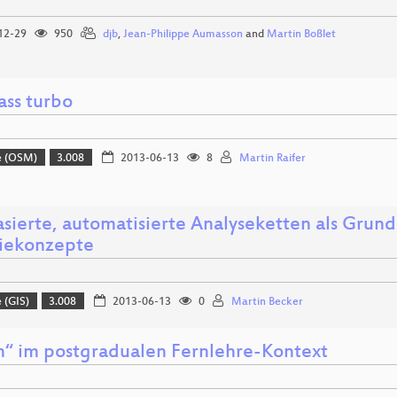
12-29
950
djb
,
Jean-Philippe Aumasson
and
Martin Boßlet
ass turbo
e (OSM)
3.008
2013-06-13
8
Martin Raifer
asierte, automatisierte Analyseketten als Grund
iekonzepte
 (GIS)
3.008
2013-06-13
0
Martin Becker
“ im postgradualen Fernlehre-Kontext