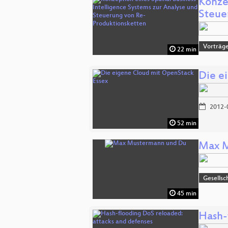
Konze
Steue
Vorträge
22 min
Die e
2012-
52 min
Max M
Gesellsc
45 min
Hash-