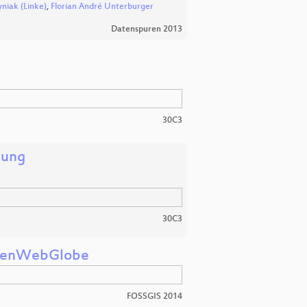
niak (Linke)
,
Florian André Unterburger
Datenspuren 2013
30C3
hung
30C3
OpenWebGlobe
FOSSGIS 2014