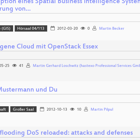
ption eines Spatial Business Intelligence Syste
rung von…
 (GIS)
Hörsaal 04/113
2012-03-20
0
Martin Becker
igene Cloud mit OpenStack Essex
05-25
41
Martin Gerhard Loschwitz (hastexo Professional Services Gm
ustermann und Du
haft
Großer Saal
2012-10-13
10
Martin Pilpul
flooding DoS reloaded: attacks and defenses