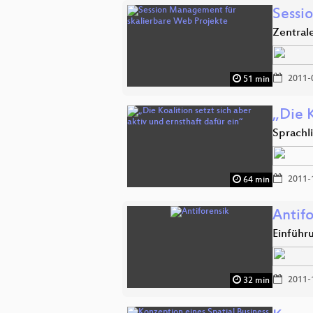
Sessi
Zentral
2011-
51 min
„Die K
Sprachli
2011-
64 min
Antifo
Einführ
2011-
32 min