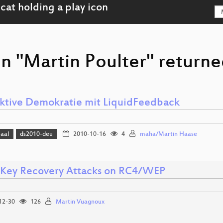
n "Martin Poulter" returne
aktive Demokratie mit LiquidFeedback
Saal
ds2010-deu
2010-10-16
4
maha/Martin Haase
Key Recovery Attacks on RC4/WEP
12-30
126
Martin Vuagnoux