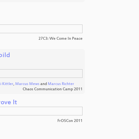
27C3: We Come In Peace
bild
i Kittler
,
Marcus Mews
and
Marcus Richter
Chaos Communication Camp 2011
ove It
FrOSCon 2011