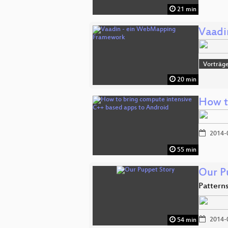
21 min
Vaadi
Vorträge
20 min
How t
2014-
55 min
Our P
Pattern
2014-
54 min