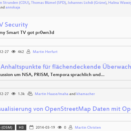
n Strunden (CDU)
,
Thomas Blümel (SPD)
,
Johannes Lichdi (Grüne)
,
Halina Wawzy
and
annskaja
 Security
my Smart TV got pr0wn3d
12-27
462
Martin Herfurt
 Anhaltspunkte für flächendeckende Überwac
kussion um NSA, PRISM, Tempora sprachlich und…
12-27
1.3k
Martin Haase/maha
and
khamacher
sualisierung von OpenStreetMap Daten mit 
e (OSM)
H3
2014-03-19
0
Martin Christen