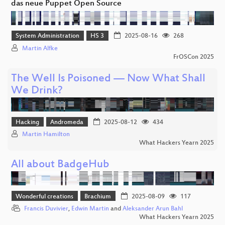
das neue Puppet Open Source
System Administration
HS 3
2025-08-16
268
Martin Alfke
FrOSCon 2025
The Well Is Poisoned — Now What Shall
We Drink?
Hacking
Andromeda
2025-08-12
434
Martin Hamilton
What Hackers Yearn 2025
All about BadgeHub
Wonderful creations
Brachium
2025-08-09
117
Francis Duvivier
,
Edwin Martin
and
Aleksander Arun Bahl
What Hackers Yearn 2025