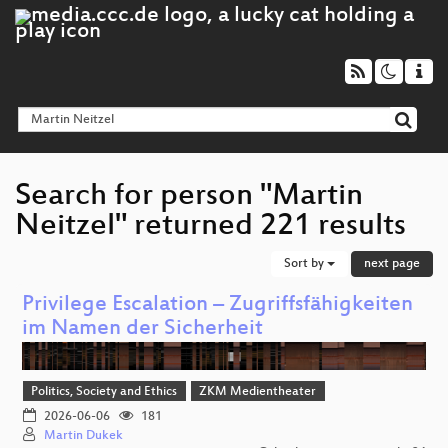
Search for person "Martin
Neitzel" returned 221 results
Sort by
next page
Privilege Escalation – Zugriffsfähigkeiten
im Namen der Sicherheit
Politics, Society and Ethics
ZKM Medientheater
2026-06-06
181
Martin Dukek