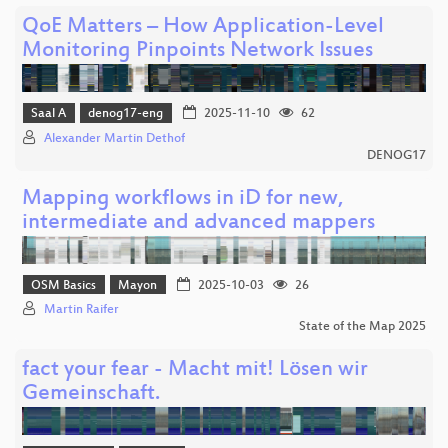
QoE Matters – How Application-Level
Monitoring Pinpoints Network Issues
Saal A
denog17-eng
2025-11-10
62
Alexander Martin Dethof
DENOG17
Mapping workflows in iD for new,
intermediate and advanced mappers
OSM Basics
Mayon
2025-10-03
26
Martin Raifer
State of the Map 2025
fact your fear - Macht mit! Lösen wir
Gemeinschaft.