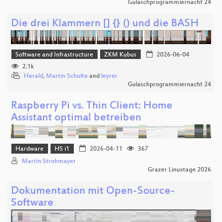
Gulaschprogrammiernacht 24
Die drei Klammern [] {} () und die BASH
Software and Infrastructure
ZKM Kubus
2026-06-04
2.1k
Harald
,
Martin Schulte
and
leyrer
Gulaschprogrammiernacht 24
Raspberry Pi vs. Thin Client: Home
Assistant optimal betreiben
Hardware
HS i1
2026-04-11
367
Martin Strohmayer
Grazer Linuxtage 2026
Dokumentation mit Open-Source-
Software