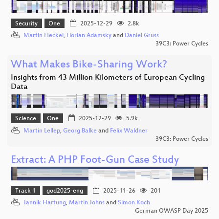
Security
One
2025-12-29
2.8k
Martin Heckel
,
Florian Adamsky
and
Daniel Gruss
39C3: Power Cycles
What Makes Bike-Sharing Work?
Insights from 43 Million Kilometers of European Cycling
Data
Science
One
2025-12-29
5.9k
Martin Lellep
,
Georg Balke
and
Felix Waldner
39C3: Power Cycles
Extract: A PHP Foot-Gun Case Study
Track 1
god2025-eng
2025-11-26
201
Jannik Hartung
,
Martin Johns
and
Simon Koch
German OWASP Day 2025