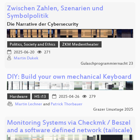
Zwischen Zahlen, Szenarien und
Symbolpolitik
Die Narrative der Cybersecurity
Politics, Society and Ethics
ZKM Medientheater
2025-06-20
271
Martin Dukek
Gulaschprogrammiernacht 23
DIY: Build your own mechanical Keyboard
Hardware
HS i13
2025-04-26
279
Martin Lechner
and
Patrick Thorbauer
Grazer Linuxtage 2025
Monitoring Systems via Checkmk / Beszel
and a software defined network (tailscale)