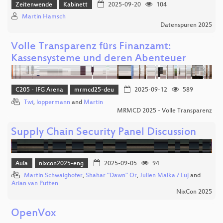
Zeitenwende
Kabinett
2025-09-20
104
Martin Hamsch
Datenspuren 2025
Volle Transparenz fürs Finanzamt:
Kassensysteme und deren Abenteuer
C205 - IFG Arena
mrmcd25-deu
2025-09-12
589
Twi
,
loppermann
and
Martin
MRMCD 2025 - Volle Transparenz
Supply Chain Security Panel Discussion
Aula
nixcon2025-eng
2025-09-05
94
Martin Schwaighofer
,
Shahar "Dawn" Or
,
Julien Malka / Luj
and
Arian van Putten
NixCon 2025
OpenVox