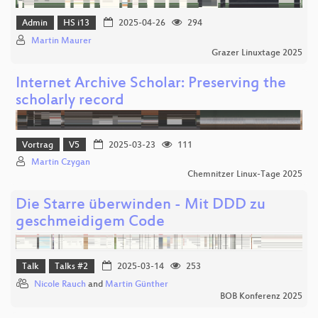
Admin
HS i13
2025-04-26
294
Martin Maurer
Grazer Linuxtage 2025
Internet Archive Scholar: Preserving the
scholarly record
Vortrag
V5
2025-03-23
111
Martin Czygan
Chemnitzer Linux-Tage 2025
Die Starre überwinden - Mit DDD zu
geschmeidigem Code
Talk
Talks #2
2025-03-14
253
Nicole Rauch
and
Martin Günther
BOB Konferenz 2025