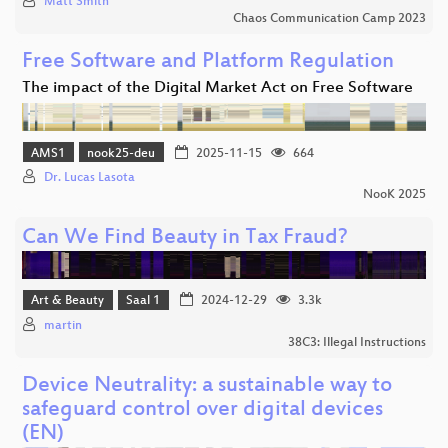
Matt Smith
Chaos Communication Camp 2023
Free Software and Platform Regulation
The impact of the Digital Market Act on Free Software
AMS1
nook25-deu
2025-11-15
664
Dr. Lucas Lasota
NooK 2025
Can We Find Beauty in Tax Fraud?
Art & Beauty
Saal 1
2024-12-29
3.3k
martin
38C3: Illegal Instructions
Device Neutrality: a sustainable way to
safeguard control over digital devices
(EN)