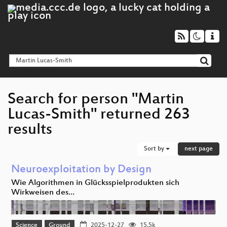
Search for person "Martin
Lucas-Smith" returned 263
results
Sort by
next page
Neuroexploitation by Design
Wie Algorithmen in Glücksspielprodukten sich
Wirkweisen des…
Science
Ground
2025-12-27
15.5k