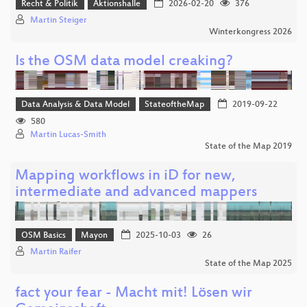
Recht & Politik
Aktionshalle
2026-02-20
376
Martin Steiger
Winterkongress 2026
Is the OSM data model creaking?
Data Analysis & Data Model
StateoftheMap
2019-09-22
580
Martin Lucas-Smith
State of the Map 2019
Mapping workflows in iD for new,
intermediate and advanced mappers
OSM Basics
Mayon
2025-10-03
26
Martin Raifer
State of the Map 2025
fact your fear - Macht mit! Lösen wir