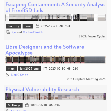
Escaping Containment: A Security Analysis
of FreeBSD Jails
Security
Fuse
2025-12-27
9.6k
ilja
and
Michael Smith
39C3: Power Cycles
Libre Designers and the Software
Apocalypse
main
lgm2025-eng
2025-05-30
260
Neil C Smith
Libre Graphics Meeting 2025
Physical Vulnerability Research
Milliways
2023-08-18
636