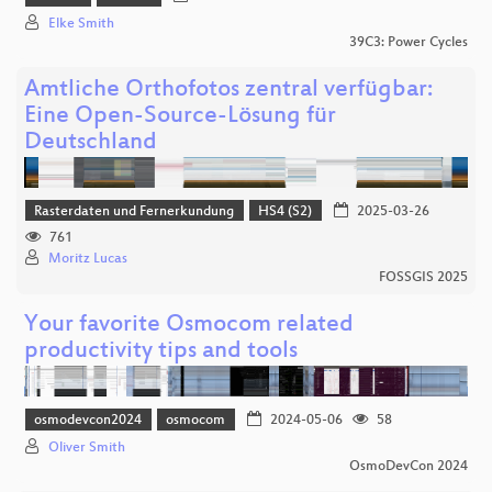
Elke Smith
39C3: Power Cycles
Amtliche Orthofotos zentral verfügbar:
Eine Open-Source-Lösung für
Deutschland
Rasterdaten und Fernerkundung
HS4 (S2)
2025-03-26
761
Moritz Lucas
FOSSGIS 2025
Your favorite Osmocom related
productivity tips and tools
osmodevcon2024
osmocom
2024-05-06
58
Oliver Smith
OsmoDevCon 2024