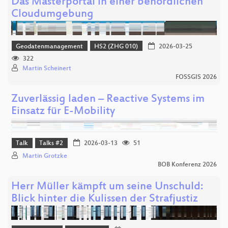
Das Masterportal in einer behördlichen
Cloudumgebung
Geodatenmanagement
HS2 (ZHG 010)
2026-03-25
322
Martin Scheinert
FOSSGIS 2026
Zuverlässig laden – Reactive Systems im
Einsatz für E-Mobility
Talk
Talks #2
2026-03-13
51
Martin Grotzke
BOB Konferenz 2026
Herr Müller kämpft um seine Unschuld:
Blick hinter die Kulissen der Strafjustiz