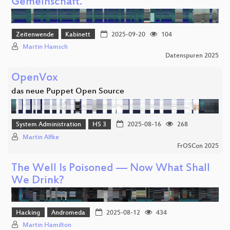
Gemeinschaft.
Zeitenwende
Kabinett
2025-09-20
104
Martin Hamsch
Datenspuren 2025
OpenVox
das neue Puppet Open Source
System Administration
HS 3
2025-08-16
268
Martin Alfke
FrOSCon 2025
The Well Is Poisoned — Now What Shall
We Drink?
Hacking
Andromeda
2025-08-12
434
Martin Hamilton