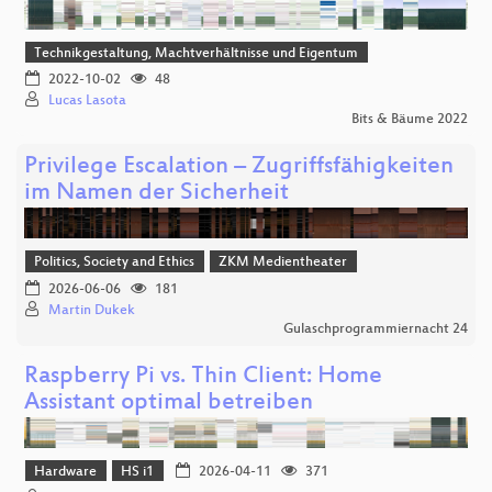
Technikgestaltung, Machtverhältnisse und Eigentum
2022-10-02
48
Lucas Lasota
Bits & Bäume 2022
Privilege Escalation – Zugriffsfähigkeiten
im Namen der Sicherheit
Politics, Society and Ethics
ZKM Medientheater
2026-06-06
181
Martin Dukek
Gulaschprogrammiernacht 24
Raspberry Pi vs. Thin Client: Home
Assistant optimal betreiben
Hardware
HS i1
2026-04-11
371