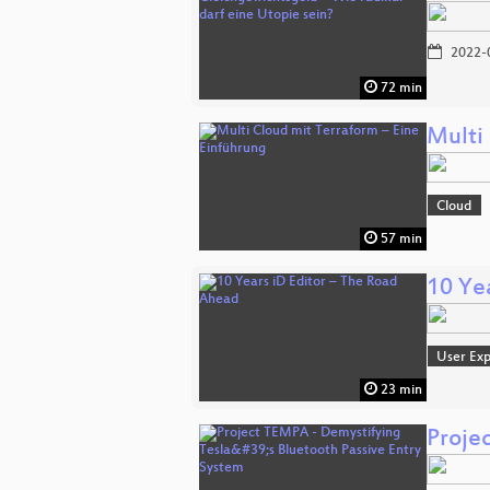
2022-
72 min
Multi
Cloud
57 min
10 Ye
User Exp
23 min
Proje