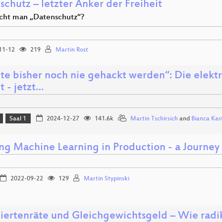
chutz – letzter Anker der Freiheit
ht man „Datenschutz“?
11-12
219
Martin Rost
te bisher noch nie gehackt werden“: Die elekt
 - jetzt…
Saal 1
2024-12-27
141.6k
Martin Tschirsich
and
Bianca Kast
ng Machine Learning in Production - a Journey 
2022-09-22
129
Martin Stypinski
iertenräte und Gleichgewichtsgeld – Wie radik