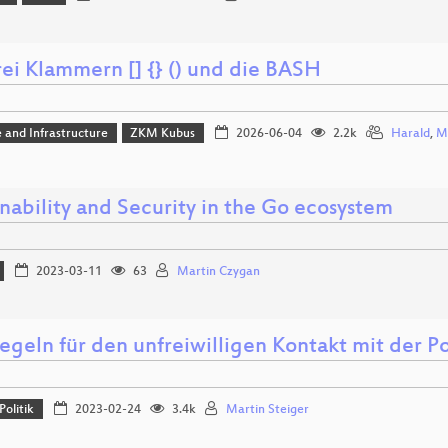
rei Klammern [] {} () und die BASH
 and Infrastructure
ZKM Kubus
2026-06-04
2.2k
Harald
,
Ma
nability and Security in the Go ecosystem
2023-03-11
63
Martin Czygan
egeln für den unfreiwilligen Kontakt mit der Po
Politik
2023-02-24
3.4k
Martin Steiger