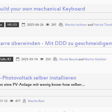
Build your own mechanical Keyboard
re
HS i13
2025-04-26
281
Martin Lechner
and
Patrick Thor
tarre überwinden - Mit DDD zu geschmeidige
Talks #2
2025-03-14
253
Nicole Rauch
and
Martin Günther
Photovoltaik selber installieren
n eine PV-Anlage mit wenig know-how selber…
11-12
477
Martin Rost