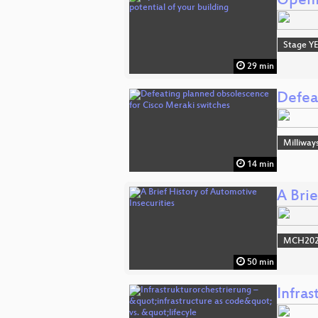
OpenPV
Stage Y
29 min
Defea
Milliway
14 min
A Brie
MCH2022
50 min
Infras