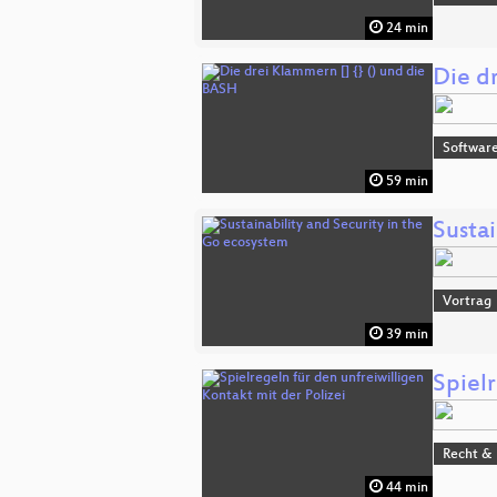
24 min
Die d
Software
59 min
Sustai
Vortrag
39 min
Spielr
Recht & 
44 min