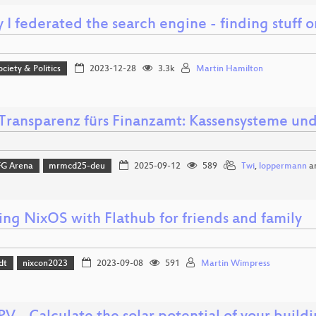
I federated the search engine - finding stuff o
ociety & Politics
2023-12-28
3.3k
Martin Hamilton
 Transparenz fürs Finanzamt: Kassensysteme un
FG Arena
mrmcd25-deu
2025-09-12
589
Twi
,
loppermann
a
ing NixOS with Flathub for friends and family
dt
nixcon2023
2023-09-08
591
Martin Wimpress