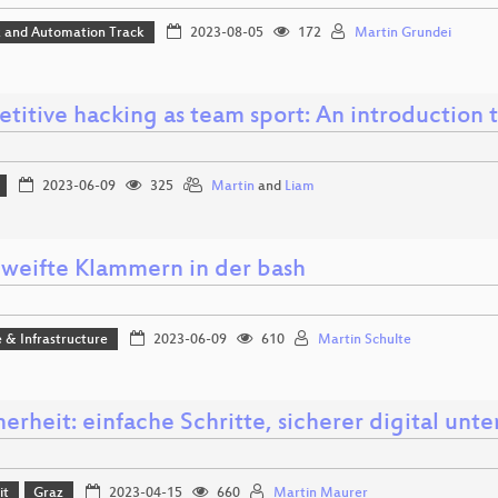
 and Automation Track
2023-08-05
172
Martin Grundei
titive hacking as team sport: An introduction 
2023-06-09
325
Martin
and
Liam
weifte Klammern in der bash
 & Infrastructure
2023-06-09
610
Martin Schulte
herheit: einfache Schritte, sicherer digital unt
it
Graz
2023-04-15
660
Martin Maurer