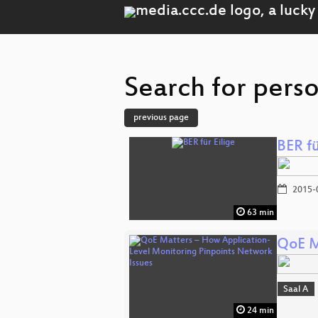
Search for perso
previous page
BER fü
2015-
63 min
QoE M
Saal A
24 min