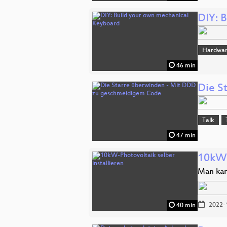
DIY: 
Hardwa
46 min
Die S
Talk
47 min
10kW-
Man kan
2022-
40 min