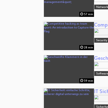
Network
57 min
Compe
Security
28 min
Gesch
Software
59 min
IT Sic
Sicherhe