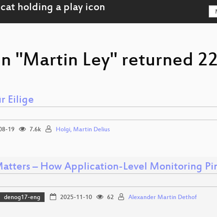
n "Martin Ley" returned 22
r Eilige
08-19
7.6k
Holgi, Martin Delius
atters – How Application-Level Monitoring Pin
denog17-eng
2025-11-10
62
Alexander Martin Dethof