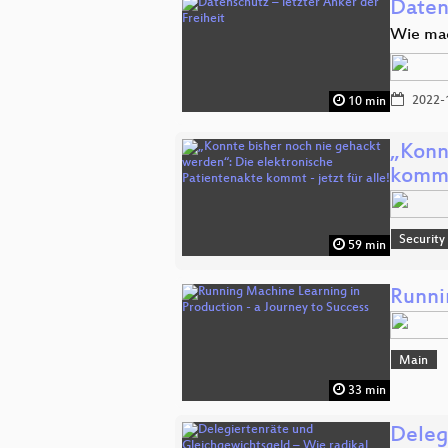
Datens
Wie mac
2022-
10 min
„Konn
kommt
Security
59 min
Runni
Main
33 min
Deleg