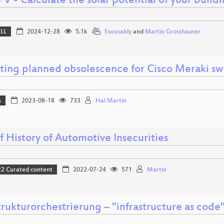
 - Calculate the solar potential of your build
ELL
2024-12-28
5.1k
Excusably
and
Martin Grosshauser
ting planned obsolescence for Cisco Meraki sw
s
2023-08-18
733
Hal Martin
f History of Automotive Insecurities
 Curated content
2022-07-24
571
Martin
trukturorchestrierung – "infrastructure as code