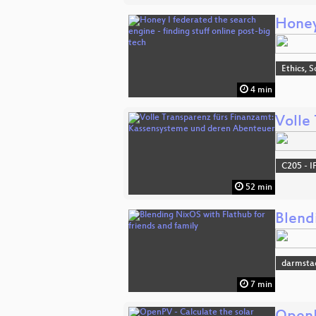
Honey 
Ethics, S
4 min
Volle
C205 - I
52 min
Blend
darmsta
7 min