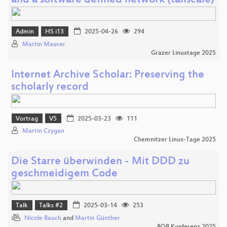
and a software defined network (tailscale)
Admin
HS i13
2025-04-26
294
Martin Maurer
Grazer Linuxtage 2025
Internet Archive Scholar: Preserving the
scholarly record
Vortrag
V5
2025-03-23
111
Martin Czygan
Chemnitzer Linux-Tage 2025
Die Starre überwinden - Mit DDD zu
geschmeidigem Code
Talk
Talks #2
2025-03-14
253
Nicole Rauch
and
Martin Günther
BOB Konferenz 2025