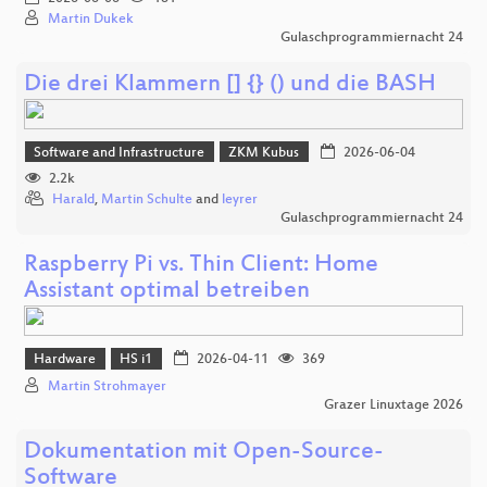
Martin Dukek
Gulaschprogrammiernacht 24
Die drei Klammern [] {} () und die BASH
Software and Infrastructure
ZKM Kubus
2026-06-04
2.2k
Harald
,
Martin Schulte
and
leyrer
Gulaschprogrammiernacht 24
Raspberry Pi vs. Thin Client: Home
Assistant optimal betreiben
Hardware
HS i1
2026-04-11
369
Martin Strohmayer
Grazer Linuxtage 2026
Dokumentation mit Open-Source-
Software