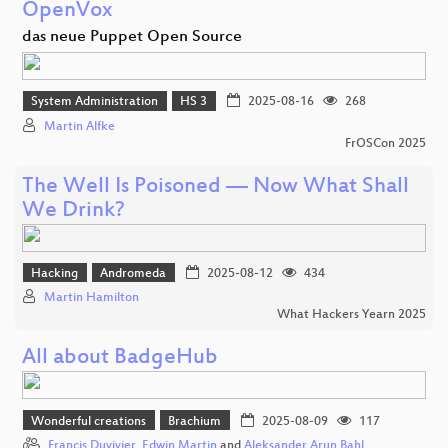
OpenVox
das neue Puppet Open Source
System Administration
HS 3
2025-08-16
268
Martin Alfke
FrOSCon 2025
The Well Is Poisoned — Now What Shall
We Drink?
Hacking
Andromeda
2025-08-12
434
Martin Hamilton
What Hackers Yearn 2025
All about BadgeHub
Wonderful creations
Brachium
2025-08-09
117
Francis Duvivier
,
Edwin Martin
and
Aleksander Arun Bahl