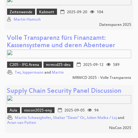
Zeitenwende
Kabinett
2025-09-20
104
Martin Hamsch
Datenspuren 2025
Volle Transparenz fürs Finanzamt:
Kassensysteme und deren Abenteuer
C205 - IFG Arena
mrmcd25-deu
2025-09-12
589
Twi
,
loppermann
and
Martin
MRMCD 2025 - Volle Transparenz
Supply Chain Security Panel Discussion
Aula
nixcon2025-eng
2025-09-05
94
Martin Schwaighofer
,
Shahar "Dawn" Or
,
Julien Malka / Luj
and
Arian van Putten
NixCon 2025