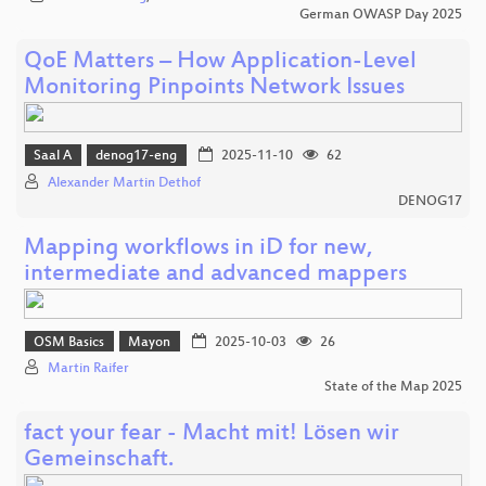
German OWASP Day 2025
QoE Matters – How Application-Level
Monitoring Pinpoints Network Issues
Saal A
denog17-eng
2025-11-10
62
Alexander Martin Dethof
DENOG17
Mapping workflows in iD for new,
intermediate and advanced mappers
OSM Basics
Mayon
2025-10-03
26
Martin Raifer
State of the Map 2025
fact your fear - Macht mit! Lösen wir
Gemeinschaft.