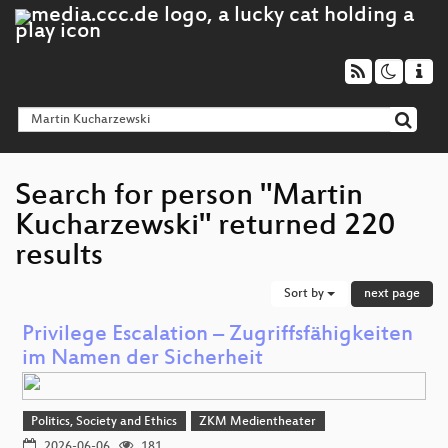
Search for person "Martin
Kucharzewski" returned 220
results
Sort by
next page
Privilege Escalation – Zugriffsfähigkeiten
im Namen der Sicherheit
Politics, Society and Ethics
ZKM Medientheater
2026-06-06
181