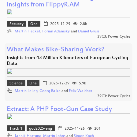
Insights from FlippyR.AM
Security
One
2025-12-29
2.8k
Martin Heckel
,
Florian Adamsky
and
Daniel Gruss
39C3: Power Cycles
What Makes Bike-Sharing Work?
Insights from 43 Million Kilometers of European Cycling
Data
Science
One
2025-12-29
5.9k
Martin Lellep
,
Georg Balke
and
Felix Waldner
39C3: Power Cycles
Extract: A PHP Foot-Gun Case Study
Track 1
god2025-eng
2025-11-26
201
Jannik Hartung
,
Martin Johns
and
Simon Koch