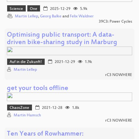
Science
One
2025-12-29
5.9k
Martin Lellep
,
Georg Balke
and
Felix Waldner
39C3: Power Cycles
Optimising public transport: A data-
driven bike-sharing study in Marburg
Auf in die Zukunft!
2021-12-29
1.9k
Martin Lellep
rC3 NOWHERE
get your tools offline
ChaosZone
2021-12-28
1.8k
Martin Hamsch
rC3 NOWHERE
Ten Years of Rowhammer: