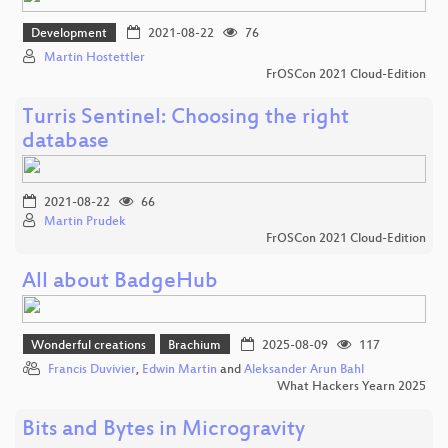
Development
2021-08-22
76
Martin Hostettler
FrOSCon 2021 Cloud-Edition
Turris Sentinel: Choosing the right
database
2021-08-22
66
Martin Prudek
FrOSCon 2021 Cloud-Edition
All about BadgeHub
Wonderful creations
Brachium
2025-08-09
117
Francis Duvivier
,
Edwin Martin
and
Aleksander Arun Bahl
What Hackers Yearn 2025
Bits and Bytes in Microgravity