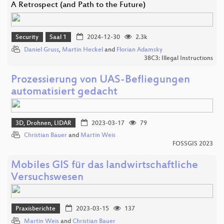
A Retrospect (and Path to the Future)
Security
Saal 1
2024-12-30
2.3k
Daniel Gruss
,
Martin Heckel
and
Florian Adamsky
38C3: Illegal Instructions
Prozessierung von UAS-Befliegungen
automatisiert gedacht
3D, Drohnen, LIDAR
2023-03-17
79
Christian Bauer
and
Martin Weis
FOSSGIS 2023
Mobiles GIS für das landwirtschaftliche
Versuchswesen
Praxisberichte
2023-03-15
137
Martin Weis
and
Christian Bauer