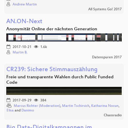
Andrew Martin
All Systems Go! 2017
AN.ON-Next
Anonymität Online der nächsten Generation
2017-10-21
1.6k
Martin B.
Datenspuren 2017
CR239: Sichere Stimmauszählung
Freie und transparente Wahlen durch Public Funded
Code
2017-09-29
384
Marcus Richter (Moderation)
,
Martin Tschirsich
,
Katharina Nocun
,
Elisa
and
Danimo
Chaosradio
Big Data-Digitalkampagnen im