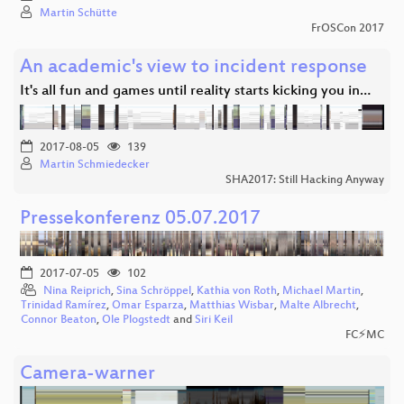
Martin Schütte
FrOSCon 2017
An academic's view to incident response
It's all fun and games until reality starts kicking you in…
2017-08-05
139
Martin Schmiedecker
SHA2017: Still Hacking Anyway
Pressekonferenz 05.07.2017
2017-07-05
102
Nina Reiprich
,
Sina Schröppel
,
Kathia von Roth
,
Michael Martin
,
Trinidad Ramírez
,
Omar Esparza
,
Matthias Wisbar
,
Malte Albrecht
,
Connor Beaton
,
Ole Plogstedt
and
Siri Keil
FC⚡MC
Camera-warner