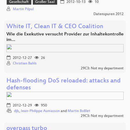
Gesellschaft
Großer Saal
2012-10-13
10
Martin Pilpul
Datenspuren 2012
White IT, Clean IT & CEO Coalition
Wie die Exekutive versucht Provider zur Inhaltekontrolle
im…
2012-12-27
26
Christian Bahls
29C3: Not my department
Hash-flooding DoS reloaded: attacks and
defenses
2012-12-29
950
djb
,
Jean-Philippe Aumasson
and
Martin Boßlet
29C3: Not my department
overpass turbo