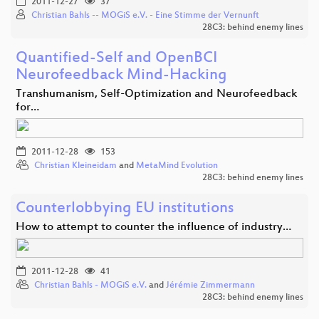
2011-12-27
37
Christian Bahls -- MOGiS e.V. - Eine Stimme der Vernunft
28C3: behind enemy lines
Quantified-Self and OpenBCI
Neurofeedback Mind-Hacking
Transhumanism, Self-Optimization and Neurofeedback
for…
2011-12-28
153
Christian Kleineidam
and
MetaMind Evolution
28C3: behind enemy lines
Counterlobbying EU institutions
How to attempt to counter the influence of industry…
2011-12-28
41
Christian Bahls - MOGiS e.V.
and
Jérémie Zimmermann
28C3: behind enemy lines