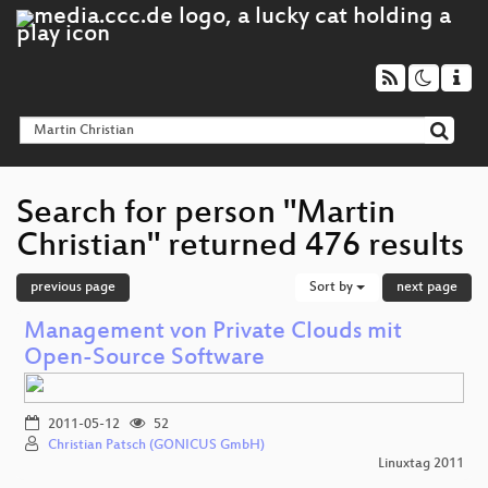
Search for person "Martin
Christian" returned 476 results
previous page
Sort by
next page
Management von Private Clouds mit
Open-Source Software
2011-05-12
52
Christian Patsch (GONICUS GmbH)
Linuxtag 2011