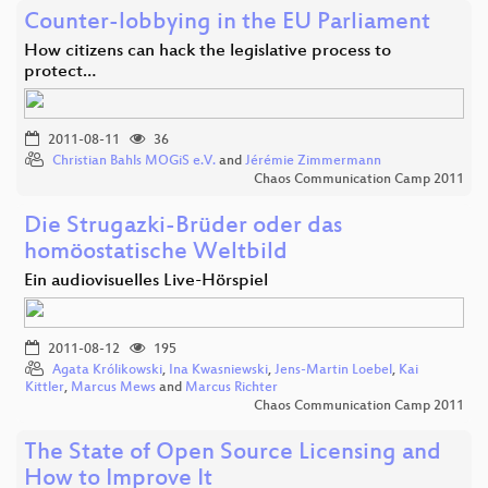
Counter-lobbying in the EU Parliament
How citizens can hack the legislative process to
protect…
2011-08-11
36
Christian Bahls MOGiS e.V.
and
Jérémie Zimmermann
Chaos Communication Camp 2011
Die Strugazki-Brüder oder das
homöostatische Weltbild
Ein audiovisuelles Live-Hörspiel
2011-08-12
195
Agata Królikowski
,
Ina Kwasniewski
,
Jens-Martin Loebel
,
Kai
Kittler
,
Marcus Mews
and
Marcus Richter
Chaos Communication Camp 2011
The State of Open Source Licensing and
How to Improve It