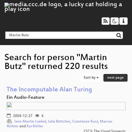
Search for person "Martin
Butz" returned 220 results
Sort by
next page
The Incomputable Alan Turing
Ein Audio-Feature
2004-12-27
6
Jens-Martin Loebel
,
Julia Böttcher
,
Constanze Kurz
,
Marcus
Richter
and
Kai Kittler
21C3: The Usual Suspects