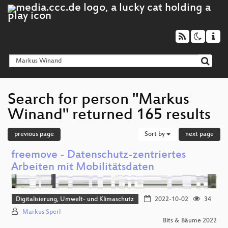
Search for person "Markus
Winand" returned 165 results
previous page
Sort by
next page
freemove - Datenschutz-zentriertes
Arbeiten mit Mobilitätsdaten
Digitalisierung, Umwelt- und Klimaschutz
2022-10-02
34
Markus Sperl
Bits & Bäume 2022