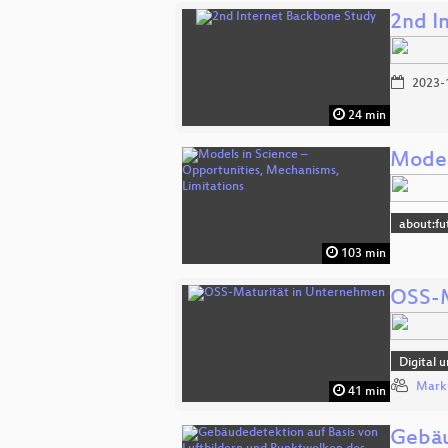
2nd I
2023-
24 min
Model
about:fu
103 min
OSS-M
Digital 
Mark
41 min
Gebäu