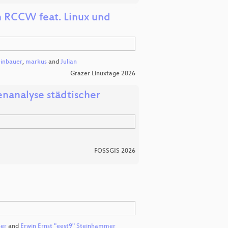
n RCCW feat. Linux und
einbauer
,
markus
and
Julian
Grazer Linuxtage 2026
enanalyse städtischer
FOSSGIS 2026
ner
and
Erwin Ernst "eest9" Steinhammer