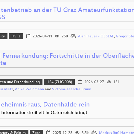
litenbetrieb an der TU Graz Amateurfunkstatio
SS
ity
HS i2
2026-04-11
258
Alan Hauer - OE5LAE
,
Gregor St
d Fernerkundung: Fortschritte in der Oberfläch
te
aten und Fernerkundung
HS4 (ZHG 008)
2026-03-27
131
us Metz
,
Anika Weinmann
and
Victoria-Leandra Brunn
eheimnis raus, Datenhalde rein
Informationsfreiheit in Österreich bringt
ociety & Politics
Zero
2025-12-28
3.5k
Markus (fin) Hamet