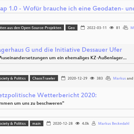
ap 1.0 - Wofür brauche ich eine Geodaten- und
iten aus den Open-Source-Projekten
Geo
2022-03-11
81
M
agerhaus G und die Initiative Dessauer Ufer
Auseinandersetzungen um ein ehemaliges KZ-Außenlager…
ociety & Politics
ChaosTrawler
2020-12-29
383
Markus
and
etzpolitische Wetterbericht 2020:
mmen um uns zu beschweren"
ociety & Politics
main
2020-12-28
4.0k
Markus Beckedahl