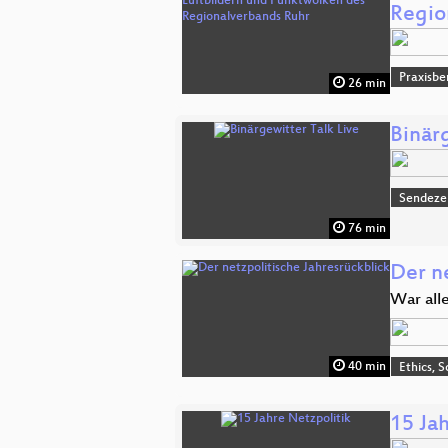
Regio
Praxisbe
26 min
Binärg
Sendeze
76 min
Der n
War all
40 min
Ethics, S
15 Ja