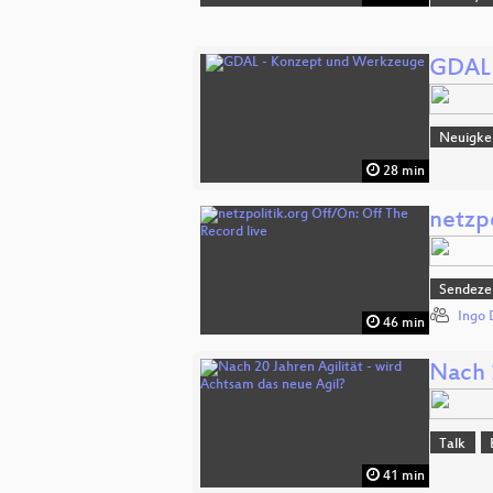
GDAL 
Neuigke
28 min
netzpo
Sendeze
Ingo 
46 min
Nach 
Talk
41 min