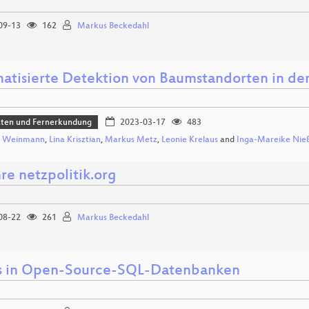
09-13
162
Markus Beckedahl
atisierte Detektion von Baumstandorten in de
aten und Fernerkundung
2023-03-17
483
a Weinmann
,
Lina Krisztian
,
Markus Metz
,
Leonie Krelaus
and
Inga-Mareike Nie
re netzpolitik.org
08-22
261
Markus Beckedahl
 in Open-Source-SQL-Datenbanken