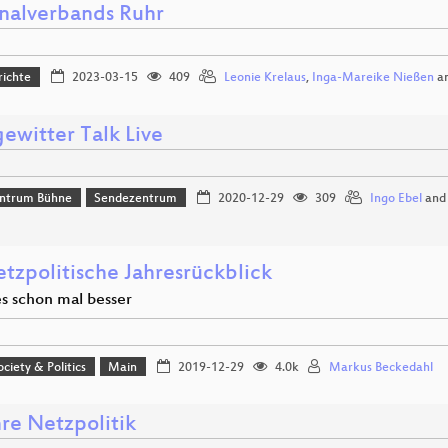
nalverbands Ruhr
richte
2023-03-15
409
Leonie Krelaus
,
Inga-Mareike Nießen
a
ewitter Talk Live
ntrum Bühne
Sendezentrum
2020-12-29
309
Ingo Ebel
an
etzpolitische Jahresrückblick
es schon mal besser
ociety & Politics
Main
2019-12-29
4.0k
Markus Beckedahl
hre Netzpolitik