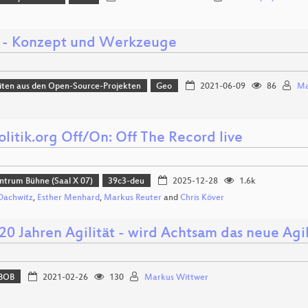
- Konzept und Werkzeuge
iten aus den Open-Source-Projekten
Geo
2021-06-09
86
Ma
litik.org Off/On: Off The Record live
ntrum Bühne (Saal X 07)
39c3-deu
2025-12-28
1.6k
Dachwitz
,
Esther Menhard
,
Markus Reuter
and
Chris Köver
20 Jahren Agilität - wird Achtsam das neue Agi
BOB
2021-02-26
130
Markus Wittwer