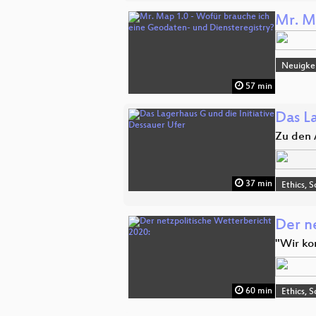
Mr. M
Neuigke
57 min
Das L
Zu den 
37 min
Ethics, S
Der n
"Wir ko
60 min
Ethics, S