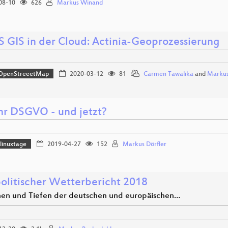
08-10
626
Markus Winand
 GIS in der Cloud: Actinia-Geoprozessierung
OpenStreeetMap
2020-03-12
81
Carmen Tawalika
and
Markus
ahr DSGVO - und jetzt?
linuxtage
2019-04-27
152
Markus Dörfler
olitischer Wetterbericht 2018
en und Tiefen der deutschen und europäischen…