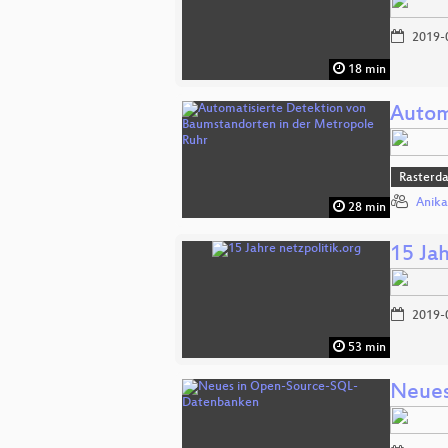
2019-
18 min
Autom
Rasterd
Anik
28 min
15 Jah
2019-
53 min
Neues