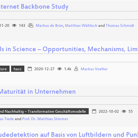
nternet Backbone Study
11-20
143
Markus de Brün
,
Matthias Wählisch
and
Thomas Schmidt
s in Science – Opportunities, Mechanisms, Lim
ture
hacc
2020-12-27
1.4k
Markus Voelter
aturität in Unternehmen
und Nachhaltig – Transformative Geschäftsmodelle
2022-10-02
55
us Tiede
and
Prof. Dr. Matthias Stürmer
dedetektion auf Basis von Luftbildern und Pu