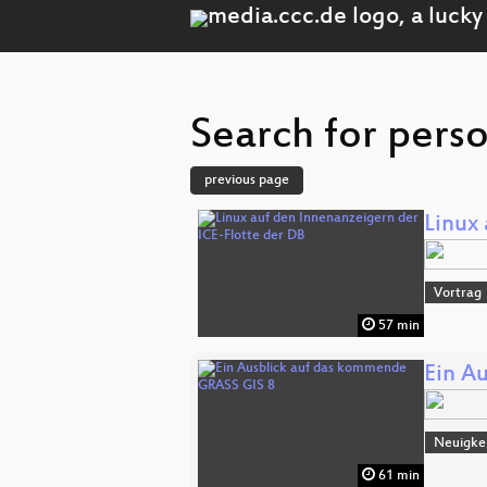
Search for pers
previous page
Linux
Vortrag
57 min
Ein A
Neuigke
61 min