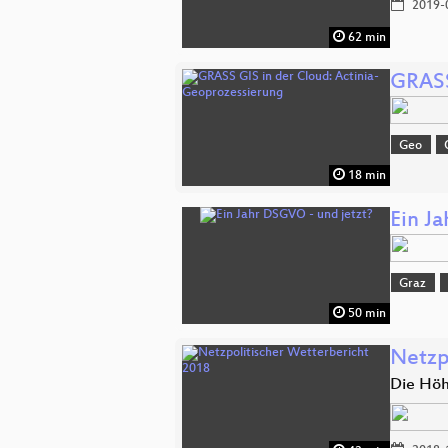
2019-
62 min
GRASS
Geo
18 min
Ein J
Graz
50 min
Netzp
Die Höh