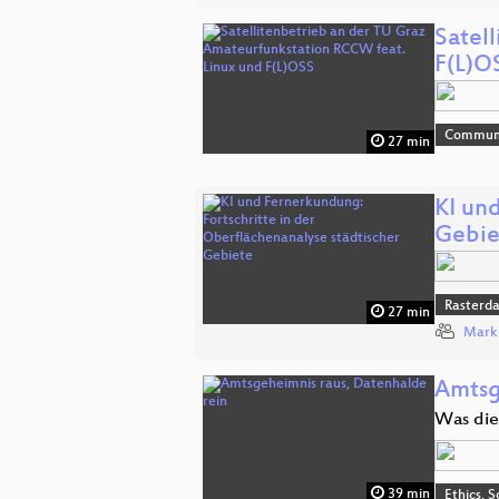
Satel
F(L)O
Commun
27 min
KI un
Gebie
Rasterd
27 min
Mark
Amtsg
Was die 
39 min
Ethics, S