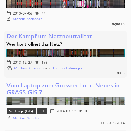
2013-07-06
77
Markus Beckedahl
sigint13
Der Kampf um Netzneutralität
Wer kontrolliert das Netz?
2013-12-27
456
Markus Beckedahl
and
Thomas Lohninger
30C3
Vom Laptop zum Grossrechner: Neues in
GRASS GIS 7
Vorträge (GIS)
H1
2014-03-19
0
Markus Neteler
FOSSGIS 2014