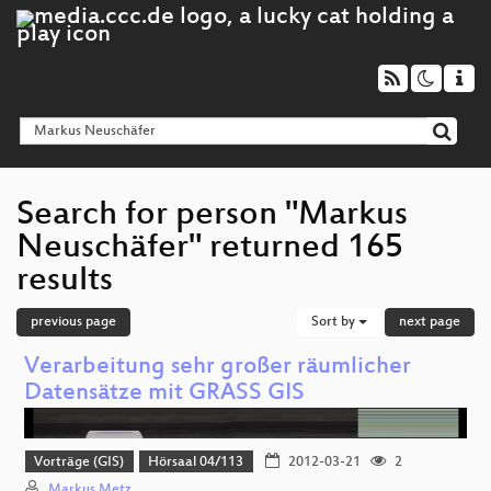
Search for person "Markus
Neuschäfer" returned 165
results
previous page
Sort by
next page
Verarbeitung sehr großer räumlicher
Datensätze mit GRASS GIS
Vorträge (GIS)
Hörsaal 04/113
2012-03-21
2
Markus Metz