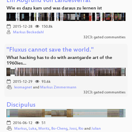
Ein Abgrund von Landesverrat
Wie es dazu kam und was daraus zu lernen ist
2015-12-28
150.8k
Markus Beckedahl
32C3: gated communities
"Fluxus cannot save the world."
What hacking has to do with avantgarde art of the
1960ies…
2015-12-29
93.6k
leomagnet
and
Markus Zimmermann
32C3: gated communities
Discipulus
2016-06-12
51
Markus
,
Luka
,
Moritz
,
Bo-Cheng
,
Jossi
,
Rio
and
Julian