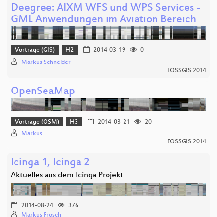
Deegree: AIXM WFS und WPS Services -
GML Anwendungen im Aviation Bereich
Vorträge (GIS)
H2
2014-03-19
0
Markus Schneider
FOSSGIS 2014
OpenSeaMap
Vorträge (OSM)
H3
2014-03-21
20
Markus
FOSSGIS 2014
Icinga 1, Icinga 2
Aktuelles aus dem Icinga Projekt
2014-08-24
376
Markus Frosch