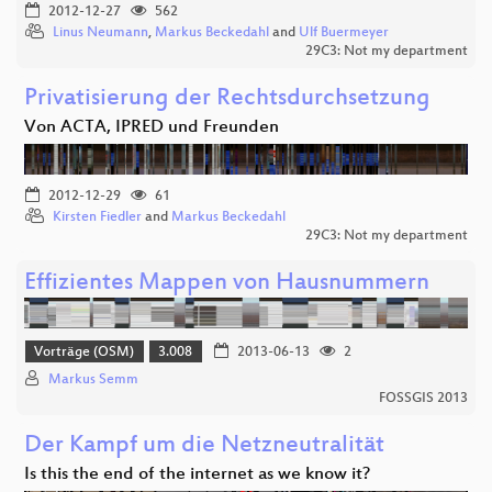
2012-12-27
562
Linus Neumann
,
Markus Beckedahl
and
Ulf Buermeyer
29C3: Not my department
Privatisierung der Rechtsdurchsetzung
Von ACTA, IPRED und Freunden
2012-12-29
61
Kirsten Fiedler
and
Markus Beckedahl
29C3: Not my department
Effizientes Mappen von Hausnummern
Vorträge (OSM)
3.008
2013-06-13
2
Markus Semm
FOSSGIS 2013
Der Kampf um die Netzneutralität
Is this the end of the internet as we know it?