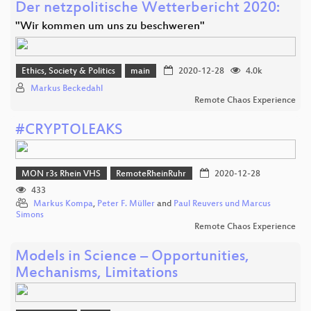
Der netzpolitische Wetterbericht 2020:
"Wir kommen um uns zu beschweren"
Ethics, Society & Politics
main
2020-12-28
4.0k
Markus Beckedahl
Remote Chaos Experience
#CRYPTOLEAKS
MON r3s Rhein VHS
RemoteRheinRuhr
2020-12-28
433
Markus Kompa
,
Peter F. Müller
and
Paul Reuvers und Marcus
Simons
Remote Chaos Experience
Models in Science – Opportunities,
Mechanisms, Limitations