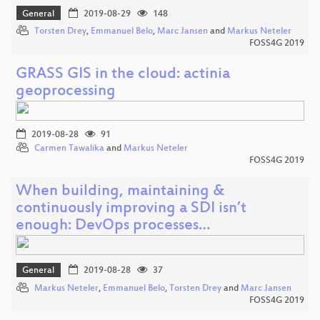
General
2019-08-29
148
Torsten Drey
,
Emmanuel Belo
,
Marc Jansen
and
Markus Neteler
FOSS4G 2019
GRASS GIS in the cloud: actinia
geoprocessing
2019-08-28
91
Carmen Tawalika
and
Markus Neteler
FOSS4G 2019
When building, maintaining &
continuously improving a SDI isn’t
enough: DevOps processes…
General
2019-08-28
37
Markus Neteler
,
Emmanuel Belo
,
Torsten Drey
and
Marc Jansen
FOSS4G 2019