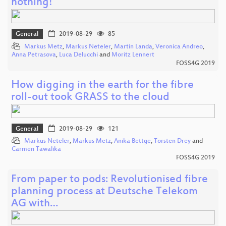
nothing!
General
2019-08-29
85
Markus Metz
,
Markus Neteler
,
Martin Landa
,
Veronica Andreo
,
Anna Petrasova
,
Luca Delucchi
and
Moritz Lennert
FOSS4G 2019
How digging in the earth for the fibre
roll-out took GRASS to the cloud
General
2019-08-29
121
Markus Neteler
,
Markus Metz
,
Anika Bettge
,
Torsten Drey
and
Carmen Tawalika
FOSS4G 2019
From paper to pods: Revolutionised fibre
planning process at Deutsche Telekom
AG with…