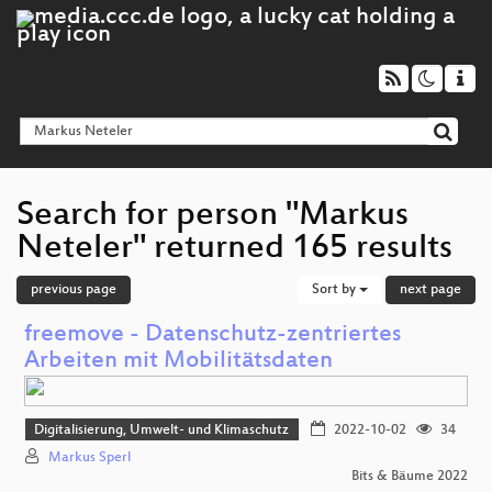
Search for person "Markus
Neteler" returned 165 results
previous page
Sort by
next page
freemove - Datenschutz-zentriertes
Arbeiten mit Mobilitätsdaten
Digitalisierung, Umwelt- und Klimaschutz
2022-10-02
34
Markus Sperl
Bits & Bäume 2022