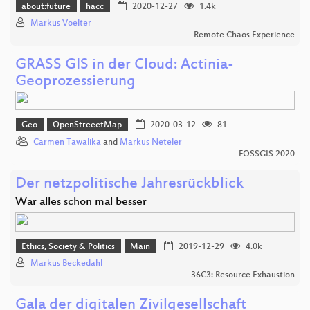
about:future
hacc
2020-12-27
1.4k
Markus Voelter
Remote Chaos Experience
GRASS GIS in der Cloud: Actinia-
Geoprozessierung
Geo
OpenStreeetMap
2020-03-12
81
Carmen Tawalika
and
Markus Neteler
FOSSGIS 2020
Der netzpolitische Jahresrückblick
War alles schon mal besser
Ethics, Society & Politics
Main
2019-12-29
4.0k
Markus Beckedahl
36C3: Resource Exhaustion
Gala der digitalen Zivilgesellschaft