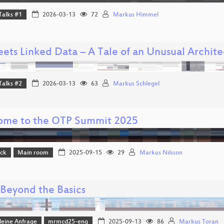
Talks #1
2026-03-13
72
Markus Himmel
eets Linked Data – A Tale of an Unusual Archit
Talks #2
2026-03-13
63
Markus Schlegel
me to the OTP Summit 2025
ack
Main room
2025-09-15
29
Markus Nilsson
 Beyond the Basics
leine Anfrage
mrmcd25-eng
2025-09-13
86
Markus Toran