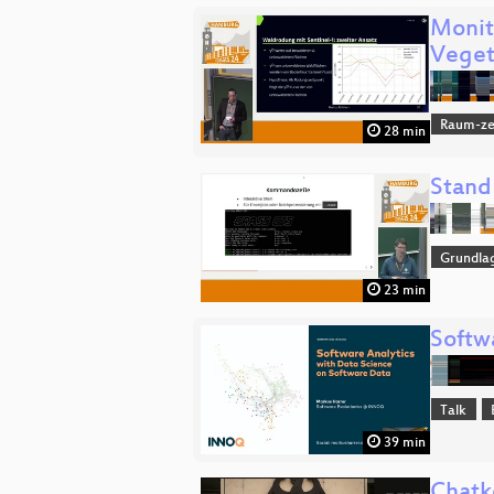
Monit
Veget
Raum-zei
28 min
Stand
Grundla
23 min
Softw
Talk
39 min
Chatk