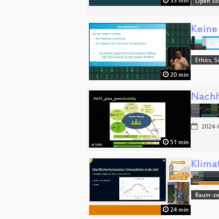
33 min
Open So
Keine
Ethics, S
20 min
Nachh
2024-
51 min
Klima
Raum-zei
24 min