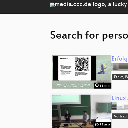
Search for pers
Erfolg
Ethics, P
22 min
Linux
Vortrag
57 min