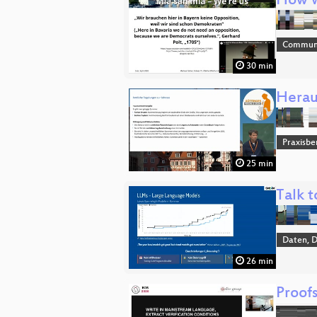
How w
Commun
30 min
Herau
Praxisbe
25 min
Talk 
Daten, 
26 min
Proofs