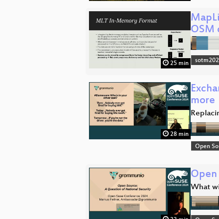
MapLi
OSM 
sotm20
25 min
Excha
more
Replaci
28 min
Open So
Open 
What wi