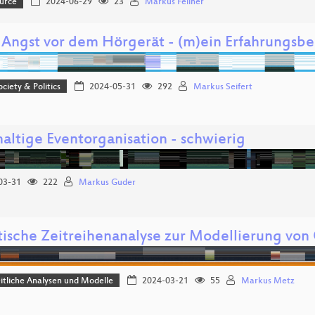
urce
2024-06-29
23
Markus Feilner
 Angst vor dem Hörgerät - (m)ein Erfahrungsbe
ociety & Politics
2024-05-31
292
Markus Seifert
altige Eventorganisation - schwierig
03-31
222
Markus Guder
tische Zeitreihenanalyse zur Modellierung vo
tliche Analysen und Modelle
2024-03-21
55
Markus Metz