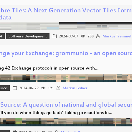
bre Tiles: A Next Generation Vector Tiles Forma
data
24
Software Development
2024-09-07
288
Markus Tremmel
nge your Exchange: grommunio - an open sour
ng 42 Exchange protocols in open source with…
urce
2024-06-29
191
Markus Feilner
Source: A question of national and global secur
ll you do when things go bad? Taking precautions in…