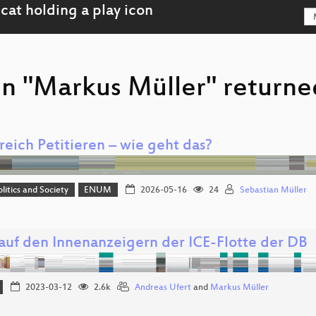
on "Markus Müller" returne
reich Petitieren – wie geht das?
olitics and Society
ENUM
2026-05-16
24
Sebastian Müller
 auf den Innenanzeigern der ICE-Flotte der DB
2023-03-12
2.6k
Andreas Ufert
and
Markus Müller