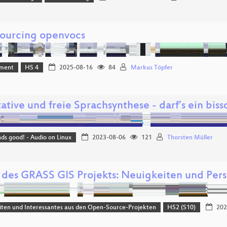
ourcing openvocs
ment
HS 4
2025-08-16
84
Markus Töpfer
ative und freie Sprachsynthese - darf’s ein bis
nds good! - Audio on Linux
2023-08-06
121
Thorsten Müller
 des GRASS GIS Projekts: Neuigkeiten und Per
ten und Interessantes aus den Open-Source-Projekten
HS2 (S10)
202