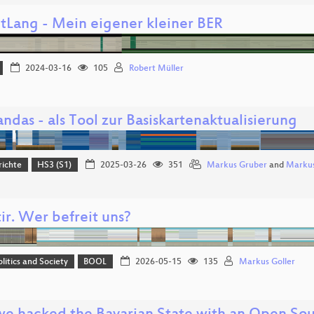
tLang - Mein eigener kleiner BER
2024-03-16
105
Robert Müller
das - als Tool zur Basiskartenaktualisierung
richte
HS3 (S1)
2025-03-26
351
Markus Gruber
and
Markus
ir. Wer befreit uns?
olitics and Society
BOOL
2026-05-15
135
Markus Goller