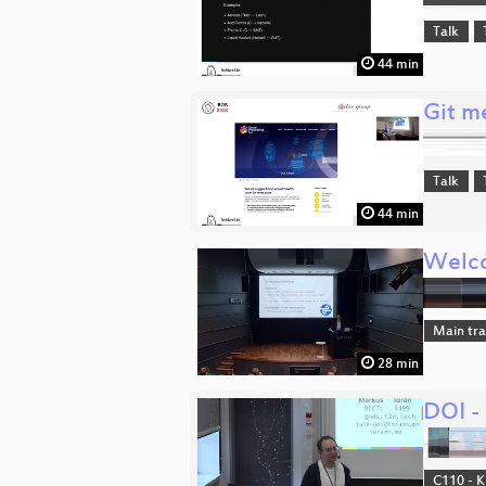
Talk
44 min
Git m
Talk
44 min
Welco
Main tr
28 min
DOI -
C110 - K