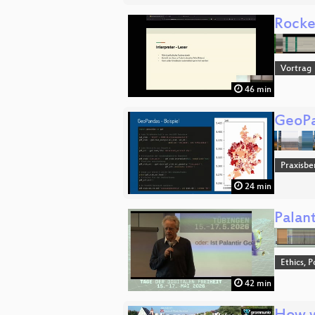
Rocke
Vortrag
46 min
GeoPan
Praxisbe
24 min
Palant
Ethics, P
42 min