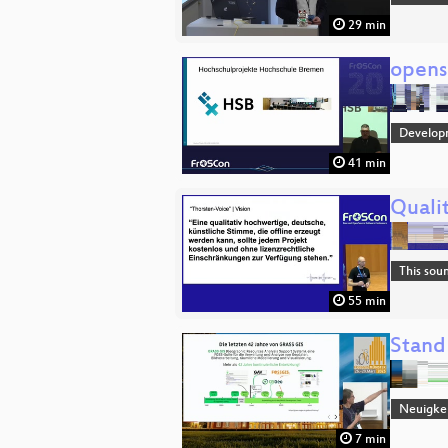
29 min
opens
Develop
41 min
Qualit
This sou
55 min
Stand
Neuigkei
7 min