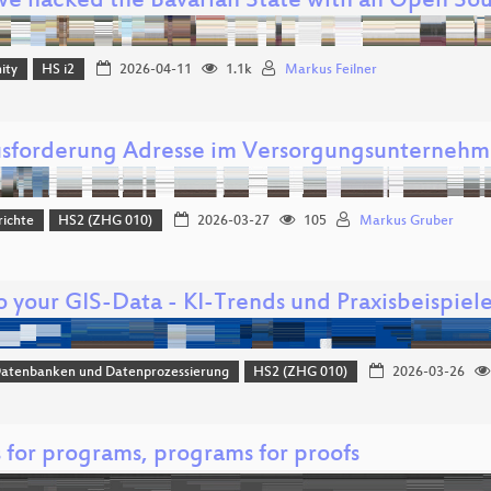
e hacked the Bavarian State with an Open So
ity
HS i2
2026-04-11
1.1k
Markus Feilner
sforderung Adresse im Versorgungsunterneh
richte
HS2 (ZHG 010)
2026-03-27
105
Markus Gruber
to your GIS-Data - KI-Trends und Praxisbeispi
Datenbanken und Datenprozessierung
HS2 (ZHG 010)
2026-03-26
 for programs, programs for proofs