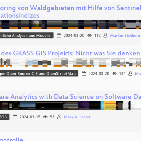
oring von Waldgebieten mit Hilfe von Sentine
ationsindizes
tliche Analysen und Modelle
2024-03-20
112
Markus Eichhorn
 des GRASS GIS Projekts: Nicht was Sie denken
gen Open-Source-GIS und OpenStreetMap
2024-03-20
134
Ma
are Analytics with Data Science on Software D
BOB
2024-03-15
57
Markus Harrer
ontrolle