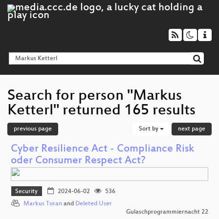
Search for person "Markus
Ketterl" returned 165 results
previous page
Sort by
next page
Cyber Resilience Act - Compliance Risk
oder Consumer Respect Act?
Security
2024-06-02
536
Markus Toran
and
Deleted User
Gulaschprogrammiernacht 22