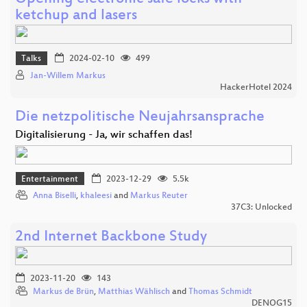
ketchup and lasers
Talks
2024-02-10
499
Jan-Willem Markus
HackerHotel 2024
Die netzpolitische Neujahrsansprache
Digitalisierung - Ja, wir schaffen das!
Entertainment
2023-12-29
5.5k
Anna Biselli
,
khaleesi
and
Markus Reuter
37C3: Unlocked
2nd Internet Backbone Study
2023-11-20
143
Markus de Brün
,
Matthias Wählisch
and
Thomas Schmidt
DENOG15