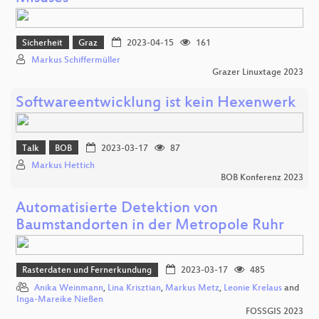
Sicherheit
Graz
2023-04-15
161
Markus Schiffermüller
Grazer Linuxtage 2023
Softwareentwicklung ist kein Hexenwerk
Talk
BOB
2023-03-17
87
Markus Hettich
BOB Konferenz 2023
Automatisierte Detektion von
Baumstandorten in der Metropole Ruhr
Rasterdaten und Fernerkundung
2023-03-17
485
Anika Weinmann
,
Lina Krisztian
,
Markus Metz
,
Leonie Krelaus
and
Inga-Mareike Nießen
FOSSGIS 2023