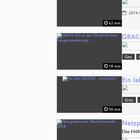
2019-
62 min
GRASS
Geo
18 min
Ein J
Graz
50 min
Netzp
Die Höh