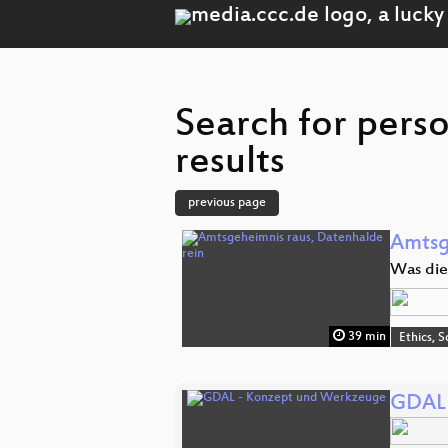
Search for pers
results
previous page
Amtsg
Was die 
39 min
Ethics, S
GDAL 