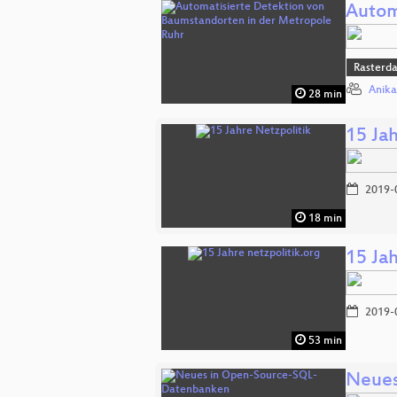
Autom
Rasterd
Anik
28 min
15 Ja
2019-
18 min
15 Jah
2019-
53 min
Neues