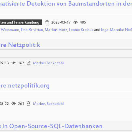
atisierte Detektion von Baumstandorten in de
aten und Fernerkundung
2023-03-17
485
a Weinmann
,
Lina Krisztian
,
Markus Metz
,
Leonie Krelaus
and
Inga-Mareike Nie
hre Netzpolitik
09-13
162
Markus Beckedahl
re netzpolitik.org
08-22
261
Markus Beckedahl
 in Open-Source-SQL-Datenbanken