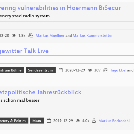
ering vulnerabilities in Hoermann BiSecur
encrypted radio system
12-28
1.8k
Markus Muellner
and
Markus Kammerstetter
ewitter Talk Live
ntrum Bühne
Sendezentrum
2020-12-29
309
Ingo Ebel
an
etzpolitische Jahresrückblick
es schon mal besser
ociety & Politics
Main
2019-12-29
4.0k
Markus Beckedahl