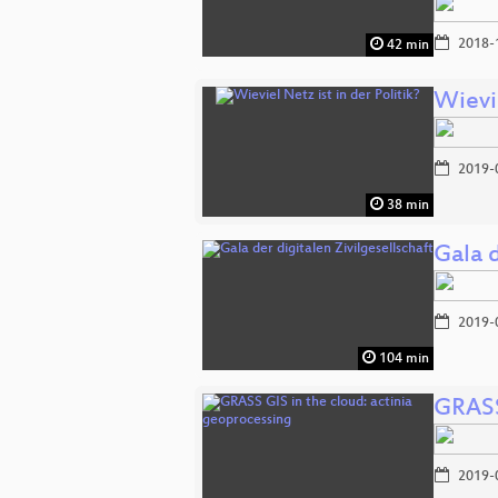
2018-
42 min
Wievie
2019-
38 min
Gala d
2019-
104 min
GRASS
2019-