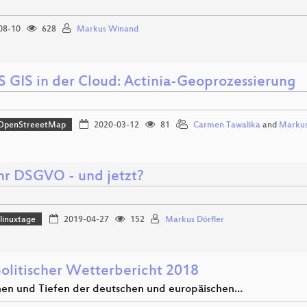
08-10
628
Markus Winand
 GIS in der Cloud: Actinia-Geoprozessierung
OpenStreeetMap
2020-03-12
81
Carmen Tawalika
and
Markus
ahr DSGVO - und jetzt?
linuxtage
2019-04-27
152
Markus Dörfler
olitischer Wetterbericht 2018
en und Tiefen der deutschen und europäischen…