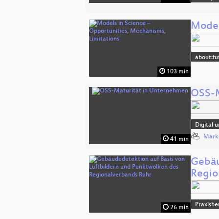
Model
about:fu
103 min
OSS-M
Digital 
Mark
41 min
Gebäu
Regio
Praxisbe
26 min