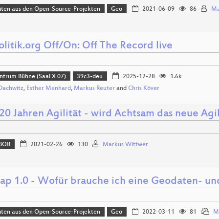
iten aus den Open-Source-Projekten
Geo
2021-06-09
86
Ma
litik.org Off/On: Off The Record live
ntrum Bühne (Saal X 07)
39c3-deu
2025-12-28
1.6k
Dachwitz
,
Esther Menhard
,
Markus Reuter
and
Chris Köver
20 Jahren Agilität - wird Achtsam das neue Agi
BOB
2021-02-26
130
Markus Wittwer
ap 1.0 - Wofür brauche ich eine Geodaten- und
iten aus den Open-Source-Projekten
Geo
2022-03-11
81
M