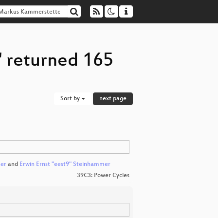
 returned 165
Sort by
next page
ner
and
Erwin Ernst "eest9" Steinhammer
39C3: Power Cycles