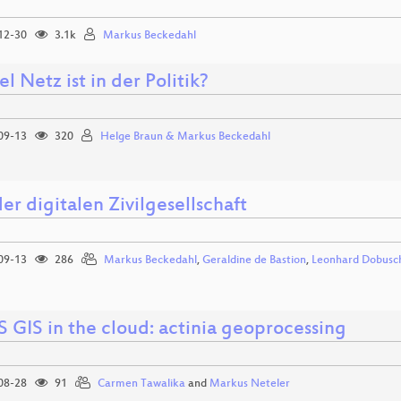
12-30
3.1k
Markus Beckedahl
l Netz ist in der Politik?
09-13
320
Helge Braun & Markus Beckedahl
er digitalen Zivilgesellschaft
09-13
286
Markus Beckedahl
,
Geraldine de Bastion
,
Leonhard Dobusc
 GIS in the cloud: actinia geoprocessing
08-28
91
Carmen Tawalika
and
Markus Neteler