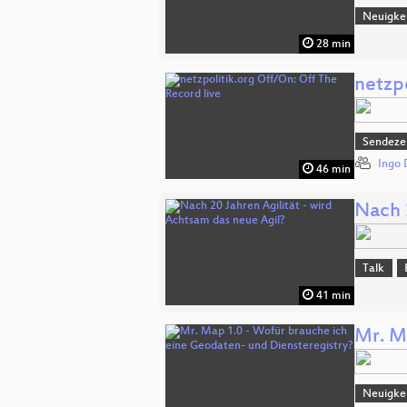
Neuigke
28 min
netzpo
Sendeze
Ingo 
46 min
Nach 
Talk
41 min
Mr. M
Neuigke