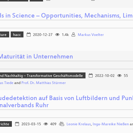
s in Science – Opportunities, Mechanisms, Lim
ture
hacc
2020-12-27
1.4k
Markus Voelter
aturität in Unternehmen
und Nachhaltig – Transformative Geschäftsmodelle
2022-10-02
55
us Tiede
and
Prof. Dr. Matthias Stürmer
dedetektion auf Basis von Luftbildern und Pu
nalverbands Ruhr
richte
2023-03-15
409
Leonie Krelaus
,
Inga-Mareike Nießen
a