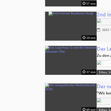
57 min
2nd I
2023-
24 min
Das L
Zu den 
37 min
Ethics, S
Der n
"Wir ko
60 min
Ethics, S