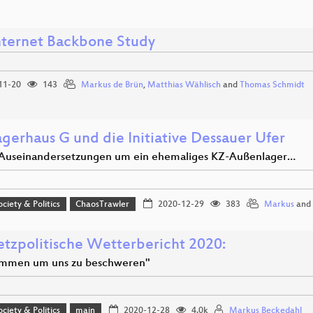
nternet Backbone Study
11-20
143
Markus de Brün
,
Matthias Wählisch
and
Thomas Schmidt
agerhaus G und die Initiative Dessauer Ufer
Auseinandersetzungen um ein ehemaliges KZ-Außenlager…
ociety & Politics
ChaosTrawler
2020-12-29
383
Markus
and
etzpolitische Wetterbericht 2020:
mmen um uns zu beschweren"
ociety & Politics
main
2020-12-28
4.0k
Markus Beckedahl