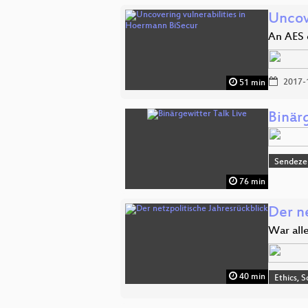
Uncov
An AES 
2017-
51 min
Binärg
Sendeze
76 min
Der n
War all
40 min
Ethics, S