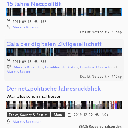
15 Jahre Netzpolitik
2019-09-13
162
Markus Beckedahl
Das ist Netzpolitik! #15np
Gala der digitalen Zivilgesellschaft
2019-09-13
286
Markus Beckedahl
,
Geraldine de Bastion
,
Leonhard Dobusch
and
Markus Reuter
Das ist Netzpolitik! #15np
Der netzpolitische Jahresrückblick
War alles schon mal besser
Ethics, Society & Politics
Main
2019-12-29
4.0k
Markus Beckedahl
36C3: Resource Exhaustion