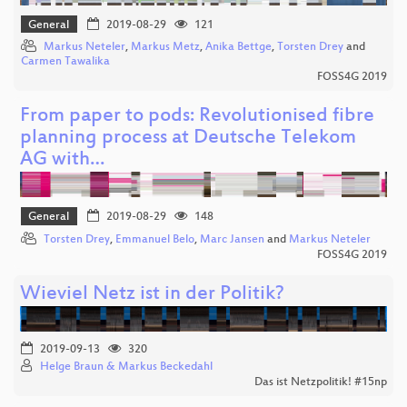
General
2019-08-29
121
Markus Neteler
,
Markus Metz
,
Anika Bettge
,
Torsten Drey
and
Carmen Tawalika
FOSS4G 2019
From paper to pods: Revolutionised fibre
planning process at Deutsche Telekom
AG with…
General
2019-08-29
148
Torsten Drey
,
Emmanuel Belo
,
Marc Jansen
and
Markus Neteler
FOSS4G 2019
Wieviel Netz ist in der Politik?
2019-09-13
320
Helge Braun & Markus Beckedahl
Das ist Netzpolitik! #15np