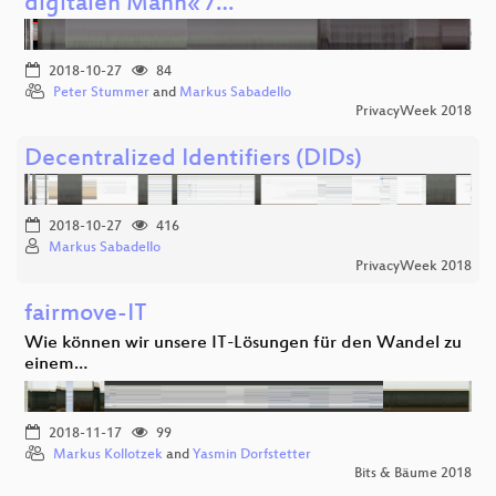
digitalen Mann« /…
2018-10-27
84
Peter Stummer
and
Markus Sabadello
PrivacyWeek 2018
Decentralized Identifiers (DIDs)
2018-10-27
416
Markus Sabadello
PrivacyWeek 2018
fairmove-IT
Wie können wir unsere IT-Lösungen für den Wandel zu
einem…
2018-11-17
99
Markus Kollotzek
and
Yasmin Dorfstetter
Bits & Bäume 2018