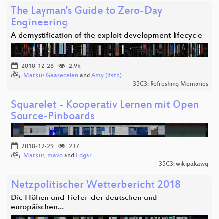
The Layman's Guide to Zero-Day
Engineering
A demystification of the exploit development lifecycle
2018-12-28
2.9k
Markus Gaasedelen
and
Amy (itszn)
35C3: Refreshing Memories
Squarelet - Kooperativ Lernen mit Open
Source-Pinboards
2018-12-29
237
Markus
,
mavo
and
Edgar
35C3: wikipakawg
Netzpolitischer Wetterbericht 2018
Die Höhen und Tiefen der deutschen und
europäischen…