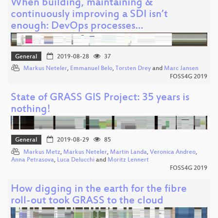
When building, maintaining &
continuously improving a SDI isn’t
enough: DevOps processes…
General
2019-08-28
37
Markus Neteler
,
Emmanuel Belo
,
Torsten Drey
and
Marc Jansen
FOSS4G 2019
State of GRASS GIS Project: 35 years is
nothing!
General
2019-08-29
85
Markus Metz
,
Markus Neteler
,
Martin Landa
,
Veronica Andreo
,
Anna Petrasova
,
Luca Delucchi
and
Moritz Lennert
FOSS4G 2019
How digging in the earth for the fibre
roll-out took GRASS to the cloud