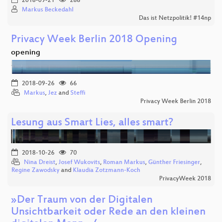
2018-09-21
288
Markus Beckedahl
Das ist Netzpolitik! #14np
Privacy Week Berlin 2018 Opening
opening
2018-09-26
66
Markus
,
Jez
and
Steffi
Privacy Week Berlin 2018
Lesung aus Smart Lies, alles smart?
2018-10-26
70
Nina Dreist
,
Josef Wukovits
,
Roman Markus
,
Günther Friesinger
,
Regine Zawodsky
and
Klaudia Zotzmann-Koch
PrivacyWeek 2018
»Der Traum von der Digitalen
Unsichtbarkeit oder Rede an den kleinen