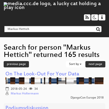
Search for person "Markus
Hettich" returned 165 results
previous page
Sort by
next page
On The Look-Out For Your Data
2018-05-24
34
Markus Holtermann
DjangoCon Europe 2018
Podiumsdiskussion