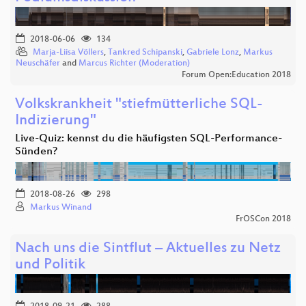
2018-06-06
134
Marja-Liisa Völlers
,
Tankred Schipanski
,
Gabriele Lonz
,
Markus
Neuschäfer
and
Marcus Richter (Moderation)
Forum Open:Education 2018
Volkskrankheit "stiefmütterliche SQL-
Indizierung"
Live-Quiz: kennst du die häufigsten SQL-Performance-
Sünden?
2018-08-26
298
Markus Winand
FrOSCon 2018
Nach uns die Sintflut – Aktuelles zu Netz
und Politik