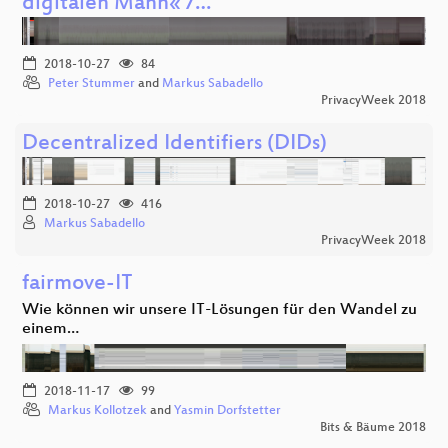
digitalen Mann« /…
2018-10-27
84
Peter Stummer
and
Markus Sabadello
PrivacyWeek 2018
Decentralized Identifiers (DIDs)
2018-10-27
416
Markus Sabadello
PrivacyWeek 2018
fairmove-IT
Wie können wir unsere IT-Lösungen für den Wandel zu
einem…
2018-11-17
99
Markus Kollotzek
and
Yasmin Dorfstetter
Bits & Bäume 2018