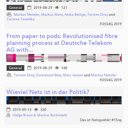
General
2019-08-29
121
Markus Neteler
,
Markus Metz
,
Anika Bettge
,
Torsten Drey
and
Carmen Tawalika
FOSS4G 2019
From paper to pods: Revolutionised fibre
planning process at Deutsche Telekom
AG with…
General
2019-08-29
148
Torsten Drey
,
Emmanuel Belo
,
Marc Jansen
and
Markus Neteler
FOSS4G 2019
Wieviel Netz ist in der Politik?
2019-09-13
320
Helge Braun & Markus Beckedahl
Das ist Netzpolitik! #15np