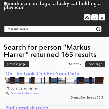
Search for person "Markus
Harrer" returned 165 results
previous page
Sort by
next page
On The Look-Out For Your Data
2018-05-24
34
Markus Holtermann
DjangoCon Europe 2018
Podiumsdiskussion