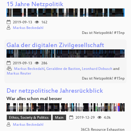
15 Jahre Netzpolitik
2019-09-13
162
Markus Beckedahl
Das ist Netzpolitik! #15np
Gala der digitalen Zivilgesellschaft
2019-09-13
286
Markus Beckedahl
,
Geraldine de Bastion
,
Leonhard Dobusch
and
Markus Reuter
Das ist Netzpolitik! #15np
Der netzpolitische Jahresrückblick
War alles schon mal besser
Ethics, Society & Politics
Main
2019-12-29
4.0k
Markus Beckedahl
36C3: Resource Exhaustion