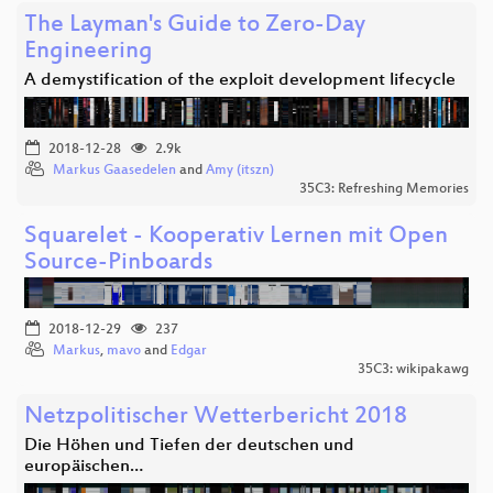
The Layman's Guide to Zero-Day
Engineering
A demystification of the exploit development lifecycle
2018-12-28
2.9k
Markus Gaasedelen
and
Amy (itszn)
35C3: Refreshing Memories
Squarelet - Kooperativ Lernen mit Open
Source-Pinboards
2018-12-29
237
Markus
,
mavo
and
Edgar
35C3: wikipakawg
Netzpolitischer Wetterbericht 2018
Die Höhen und Tiefen der deutschen und
europäischen…