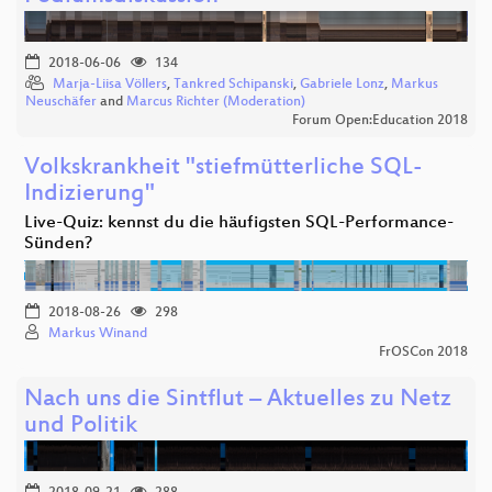
2018-06-06
134
Marja-Liisa Völlers
,
Tankred Schipanski
,
Gabriele Lonz
,
Markus
Neuschäfer
and
Marcus Richter (Moderation)
Forum Open:Education 2018
Volkskrankheit "stiefmütterliche SQL-
Indizierung"
Live-Quiz: kennst du die häufigsten SQL-Performance-
Sünden?
2018-08-26
298
Markus Winand
FrOSCon 2018
Nach uns die Sintflut – Aktuelles zu Netz
und Politik