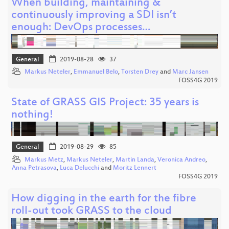
When building, maintaining &
continuously improving a SDI isn’t
enough: DevOps processes…
General
2019-08-28
37
Markus Neteler
,
Emmanuel Belo
,
Torsten Drey
and
Marc Jansen
FOSS4G 2019
State of GRASS GIS Project: 35 years is
nothing!
General
2019-08-29
85
Markus Metz
,
Markus Neteler
,
Martin Landa
,
Veronica Andreo
,
Anna Petrasova
,
Luca Delucchi
and
Moritz Lennert
FOSS4G 2019
How digging in the earth for the fibre
roll-out took GRASS to the cloud