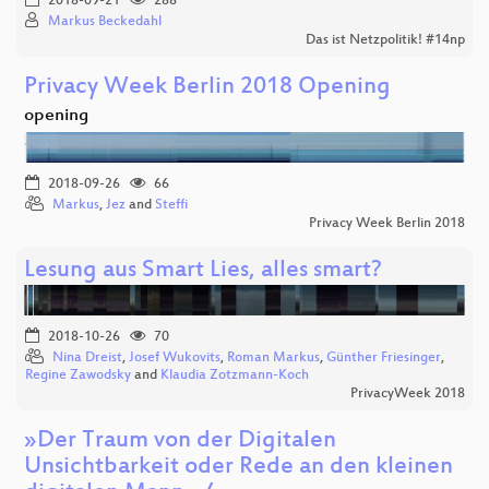
2018-09-21
288
Markus Beckedahl
Das ist Netzpolitik! #14np
Privacy Week Berlin 2018 Opening
opening
2018-09-26
66
Markus
,
Jez
and
Steffi
Privacy Week Berlin 2018
Lesung aus Smart Lies, alles smart?
2018-10-26
70
Nina Dreist
,
Josef Wukovits
,
Roman Markus
,
Günther Friesinger
,
Regine Zawodsky
and
Klaudia Zotzmann-Koch
PrivacyWeek 2018
»Der Traum von der Digitalen
Unsichtbarkeit oder Rede an den kleinen