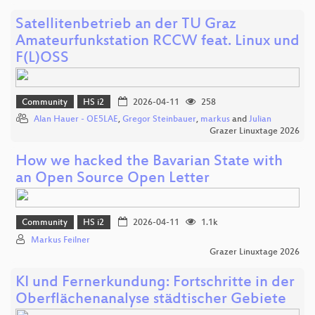
Satellitenbetrieb an der TU Graz
Amateurfunkstation RCCW feat. Linux und
F(L)OSS
Community
HS i2
2026-04-11
258
Alan Hauer - OE5LAE
,
Gregor Steinbauer
,
markus
and
Julian
Grazer Linuxtage 2026
How we hacked the Bavarian State with
an Open Source Open Letter
Community
HS i2
2026-04-11
1.1k
Markus Feilner
Grazer Linuxtage 2026
KI und Fernerkundung: Fortschritte in der
Oberflächenanalyse städtischer Gebiete