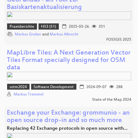
GeoPandas - als Tool zur
Basiskartenaktualisierung
Praxisberichte
HS3 (S1)
2025-03-26
351
Markus Gruber
and
Markus Albrecht
FOSSGIS 2025
MapLibre Tiles: A Next Generation Vector
Tiles Format specially designed for OSM
data
sotm2024
Software Development
2024-09-07
288
Markus Tremmel
State of the Map 2024
Exchange your Exchange: grommunio - an
open source drop-in and so much more
Replacing 42 Exchange protocols in open source with…