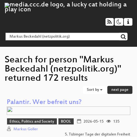
Search for person "Markus
Beckedahl (netzpolitik.org)"
returned 172 results
Sort by
next page
Palantir. Wer befreit uns?
Ethics, Politics and Society
BOOL
2026-05-15
135
Markus Goller
5. Tübinger Tage der digitalen Freiheit