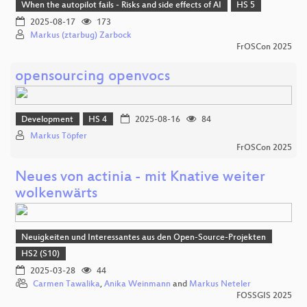
When the autopilot fails - Risks and side effects of AI
HS 5
2025-08-17
173
Markus (ztarbug) Zarbock
FrOSCon 2025
opensourcing openvocs
Development
HS 4
2025-08-16
84
Markus Töpfer
FrOSCon 2025
Neues von actinia - mit Knative weiter
wolkenwärts
Neuigkeiten und Interessantes aus den Open-Source-Projekten
HS2 (S10)
2025-03-28
44
Carmen Tawalika
,
Anika Weinmann
and
Markus Neteler
FOSSGIS 2025