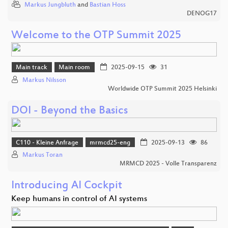
Markus Jungbluth
and
Bastian Hoss
DENOG17
Welcome to the OTP Summit 2025
Main track
Main room
2025-09-15
31
Markus Nilsson
Worldwide OTP Summit 2025 Helsinki
DOI - Beyond the Basics
C110 - Kleine Anfrage
mrmcd25-eng
2025-09-13
86
Markus Toran
MRMCD 2025 - Volle Transparenz
Introducing AI Cockpit
Keep humans in control of AI systems