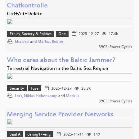
Chatkontrolle
Ctrl+Alt+Delete
Ethics, Society & Politics
One
2025-12-27
17.4k
khaleesi
and
Markus Reuter
39C3: Power Cycles
Who cares about the Baltic Jammer?
Terrestrial Navigation in the Baltic Sea Region
Security
Fuse
2025-12-27
25.3k
Lars
,
Niklas Hehenkamp
and
Markus
39C3: Power Cycles
Merging Service Provider Networks
Saal A
denog17-eng
2025-11-11
149