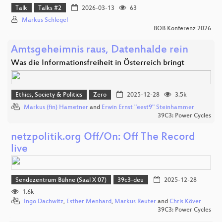
Talk
Talks #2
2026-03-13
63
Markus Schlegel
BOB Konferenz 2026
Amtsgeheimnis raus, Datenhalde rein
Was die Informationsfreiheit in Österreich bringt
Ethics, Society & Politics
Zero
2025-12-28
3.5k
Markus (fin) Hametner
and
Erwin Ernst "eest9" Steinhammer
39C3: Power Cycles
netzpolitik.org Off/On: Off The Record
live
Sendezentrum Bühne (Saal X 07)
39c3-deu
2025-12-28
1.6k
Ingo Dachwitz
,
Esther Menhard
,
Markus Reuter
and
Chris Köver
39C3: Power Cycles