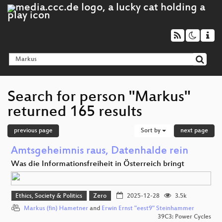
Search for person "Markus"
returned 165 results
previous page
Sort by
next page
Amtsgeheimnis raus, Datenhalde rein
Was die Informationsfreiheit in Österreich bringt
Ethics, Society & Politics
Zero
2025-12-28
3.5k
Markus (fin) Hametner
and
Erwin Ernst "eest9" Steinhammer
39C3: Power Cycles