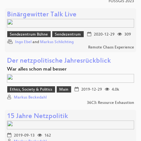
FOSSGIS 2023
Binärgewitter Talk Live
Sendezentrum Bühne
Sendezentrum
2020-12-29
309
Ingo Ebel
and
Markus Schlichting
Remote Chaos Experience
Der netzpolitische Jahresrückblick
War alles schon mal besser
Ethics, Society & Politics
Main
2019-12-29
4.0k
Markus Beckedahl
36C3: Resource Exhaustion
15 Jahre Netzpolitik
2019-09-13
162