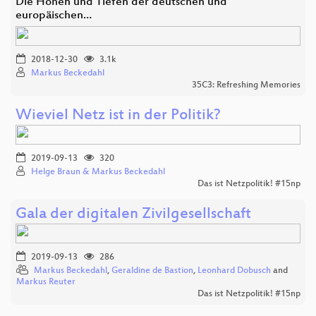
Die Höhen und Tiefen der deutschen und
europäischen…
2018-12-30
3.1k
Markus Beckedahl
35C3: Refreshing Memories
Wieviel Netz ist in der Politik?
2019-09-13
320
Helge Braun & Markus Beckedahl
Das ist Netzpolitik! #15np
Gala der digitalen Zivilgesellschaft
2019-09-13
286
Markus Beckedahl
,
Geraldine de Bastion
,
Leonhard Dobusch
and
Markus Reuter
Das ist Netzpolitik! #15np