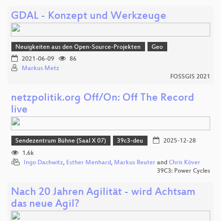
GDAL - Konzept und Werkzeuge
Neuigkeiten aus den Open-Source-Projekten
Geo
2021-06-09
86
Markus Metz
FOSSGIS 2021
netzpolitik.org Off/On: Off The Record
live
Sendezentrum Bühne (Saal X 07)
39c3-deu
2025-12-28
1.6k
Ingo Dachwitz
,
Esther Menhard
,
Markus Reuter
and
Chris Köver
39C3: Power Cycles
Nach 20 Jahren Agilität - wird Achtsam
das neue Agil?