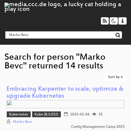
Search for person "Marko
Bevc" returned 14 results
Sort by
Embracing Karpenter to scale, optimize &
upgrade Kubernetes
Kubernetes
Kube (B.3.032)
2025-02-04
35
Marko Bevc
Config Management Camp 2025