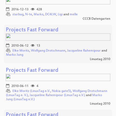
2016-12-13
428
starbug
,
N-te
,
Marko
,
DC4LW
,
Ligi
and
melle
CCCB Datengarten
Projects Fast Forward
2010-06-12
13
Elke Moritz
,
Wolfgang Drotschmann
,
Jacqueline Rahemipour
and
Marko Jung
Linuxtag 2010
Projects Fast Forward
2010-06-11
4
Elke Moritz (LinuxTag e.V.
,
Nokia gate5)
,
Wolfgang Drotschmann
(LinuxTag e. V.)
,
Jacqueline Rahemipour (LinuxTag e.V.)
and
Marko
Jung (LinuxTag e.V.)
Linuxtag 2010
Projects Fast Forward