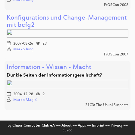
FrOSCon 2008
Konfigurations und Change-Management
mit bcfg2
2007-08-26
29
Marko Jung
FrOSCon 2007
Information - Wissen - Macht
Dunkle Seiten der Informationsgesellschaft?
2004-12-28
9
Marko Maglić
21C3: The Usual Suspects
by
Chaos Computer Club e.V
––
About
––
Apps
––
Imprint
––
Privacy
––
c3voc