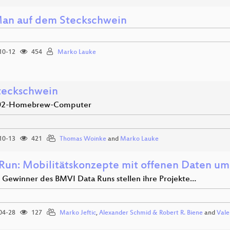
an auf dem Steckschwein
10-12
454
Marko Lauke
teckschwein
c02-Homebrew-Computer
10-13
421
Thomas Woinke
and
Marko Lauke
Run: Mobilitätskonzepte mit offenen Daten um
i Gewinner des BMVI Data Runs stellen ihre Projekte…
04-28
127
Marko Jeftic
,
Alexander Schmid & Robert R. Biene
and
Vale