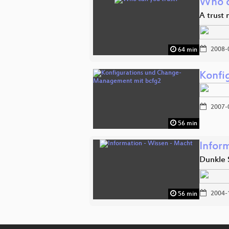
Who c
A trust
2008-
64 min
Konfi
2007-
56 min
Infor
Dunkle 
2004-
56 min