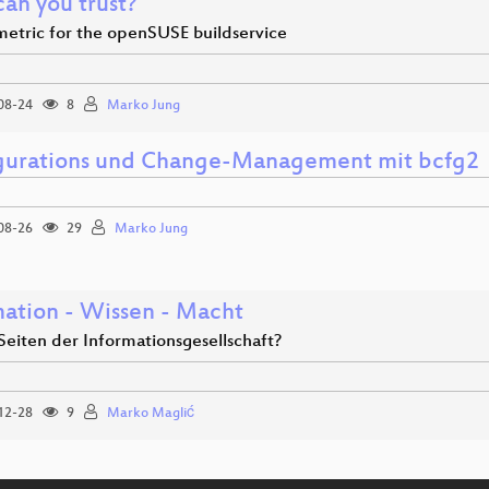
an you trust?
 metric for the openSUSE buildservice
08-24
8
Marko Jung
gurations und Change-Management mit bcfg2
08-26
29
Marko Jung
mation - Wissen - Macht
Seiten der Informationsgesellschaft?
12-28
9
Marko Maglić