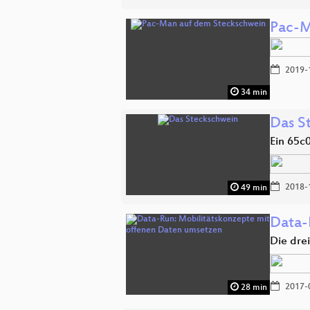
Pac-M
2019-
34 min
Das S
Ein 65
2018-
49 min
Data-
Die dre
2017-
28 min