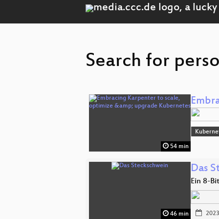
Search for pers
Embra
Kuberne
54 min
Das S
Ein 8-
2023
46 min