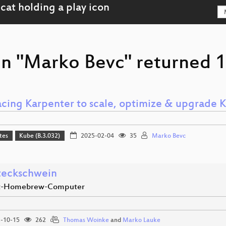
on "Marko Bevc" returned 1
cing Karpenter to scale, optimize & upgrade 
tes
Kube (B.3.032)
2025-02-04
35
Marko Bevc
teckschwein
Bit-Homebrew-Computer
-10-15
262
Thomas Woinke
and
Marko Lauke