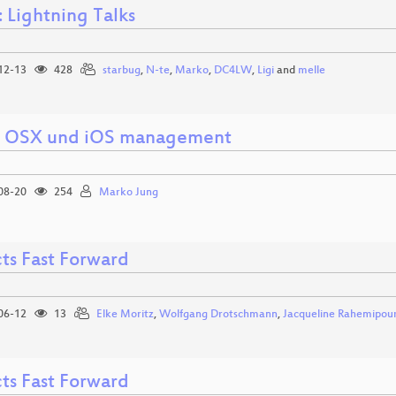
 Lightning Talks
12-13
428
starbug
,
N-te
,
Marko
,
DC4LW
,
Ligi
and
melle
 OSX und iOS management
08-20
254
Marko Jung
cts Fast Forward
06-12
13
Elke Moritz
,
Wolfgang Drotschmann
,
Jacqueline Rahemipou
cts Fast Forward