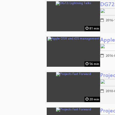
DG72:
2016-
81 min
Apple
2016-
56 min
Proje
2010-
20 min
Proje