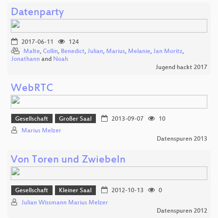
Datenparty
2017-06-11
124
Malte
,
Collin
,
Benedict
,
Julian
,
Marius
,
Melanie
,
Jan Moritz
,
Jonathann
and
Noah
Jugend hackt 2017
WebRTC
Gesellschaft
Großer Saal
2013-09-07
10
Marius Melzer
Datenspuren 2013
Von Toren und Zwiebeln
Gesellschaft
Kleiner Saal
2012-10-13
0
Julian Wissmann Marius Melzer
Datenspuren 2012