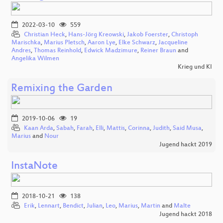
2022-03-10
559
Christian Heck
,
Hans-Jörg Kreowski
,
Jakob Foerster
,
Christoph
Marischka
,
Marius Pletsch
,
Aaron Lye
,
Elke Schwarz
,
Jacqueline
Andres
,
Thomas Reinhold
,
Edwick Madzimure
,
Reiner Braun
and
Angelika Wilmen
Krieg und KI
Remixing the Garden
2019-10-06
19
Kaan Arda
,
Sabah
,
Farah
,
Elli
,
Mattis
,
Corinna
,
Judith
,
Said Musa
,
Marius
and
Nour
Jugend hackt 2019
InstaNote
2018-10-21
138
Erik
,
Lennart
,
Bendict
,
Julian
,
Leo
,
Marius
,
Martin
and
Malte
Jugend hackt 2018