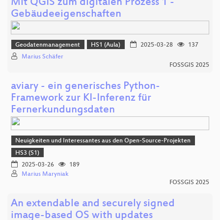
Mit QGIS zum digitalen Prozess 1 -
Gebäudeeigenschaften
Geodatenmanagement
HS1 (Aula)
2025-03-28
137
Marius Schäfer
FOSSGIS 2025
aviary - ein generisches Python-
Framework zur KI-Inferenz für
Fernerkundungsdaten
Neuigkeiten und Interessantes aus den Open-Source-Projekten
HS3 (S1)
2025-03-26
189
Marius Maryniak
FOSSGIS 2025
An extendable and securely signed
image-based OS with updates