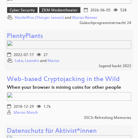
Cyber Security
ZKM Medientheater
2026-06-05
528
Nicole4Fox (Thorger Jansen)
and
Marius Renner
Gulaschprogrammiernacht 24
PlentyPlants
2022-07-17
27
Luke
,
Leandro
and
Marius
Jugend hackt 2022
Web-based Cryptojacking in the Wild
When your browser is mining coins for other people
2018-12-29
1.7k
Marius Musch
35C3: Refreshing Memories
Datenschutz für Aktivist*innen