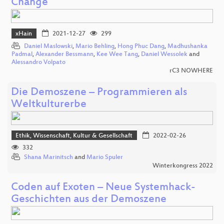
Change
xHain
2021-12-27
299
Daniel Maslowski
,
Mario Behling
,
Hong Phuc Dang
,
Madhushanka
Padmal
,
Alexander Bessmann
,
Kee Wee Tang
,
Daniel Wessolek
and
Alessandro Volpato
rC3 NOWHERE
Die Demoszene – Programmieren als
Weltkulturerbe
Ethik, Wissenschaft, Kultur & Gesellschaft
2022-02-26
332
Shana Marinitsch
and
Mario Spuler
Winterkongress 2022
Coden auf Exoten – Neue Systemhack-
Geschichten aus der Demoszene