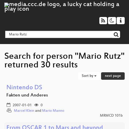
Search for person "Mario Rutz"
returned 30 results
Sort by
next page
Nintendo DS
Fakten und Anderes
2007-01-01
0
Marcel Klein
and
Mario Manno
MRMCD 101b
From OSCAR 1 to Mars and beyond