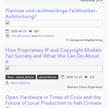
MetaNook 2019
Planlose und rechtswidrige Feldbunker-
Aufstockung?
2020-08-23
387
Harald Lemke
and
Mario Bloem
11. Gängeviertelgeburtstag
How Proprietary IP and Copyright Models
Fail Society and What We Can Do About
It
Muc - about_future
about:future
2020-12-29
235
Mario Behling
Remote Chaos Experience
Open Hardware in Times of Crisis and the
Future of Local Production to halt Climate