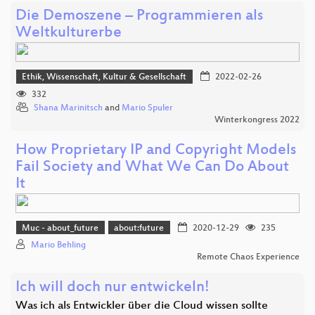
Die Demoszene – Programmieren als
Weltkulturerbe
Ethik, Wissenschaft, Kultur & Gesellschaft
2022-02-26
332
Shana Marinitsch
and
Mario Spuler
Winterkongress 2022
How Proprietary IP and Copyright Models
Fail Society and What We Can Do About
It
Muc - about_future
about:future
2020-12-29
235
Mario Behling
Remote Chaos Experience
Ich will doch nur entwickeln!
Was ich als Entwickler über die Cloud wissen sollte