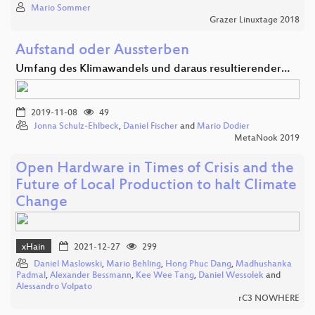
Mario Sommer
Grazer Linuxtage 2018
Aufstand oder Aussterben
Umfang des Klimawandels und daraus resultierender…
2019-11-08
49
Jonna Schulz-Ehlbeck
,
Daniel Fischer
and
Mario Dodier
MetaNook 2019
Open Hardware in Times of Crisis and the
Future of Local Production to halt Climate
Change
xHain
2021-12-27
299
Daniel Maslowski
,
Mario Behling
,
Hong Phuc Dang
,
Madhushanka
Padmal
,
Alexander Bessmann
,
Kee Wee Tang
,
Daniel Wessolek
and
Alessandro Volpato
rC3 NOWHERE