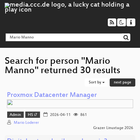
Search for person "Mario
Manno" returned 30 results
Sort by
next page
Proxmox Datacenter Manager
Admin
HS i7
2026-04-11
861
Mario Loderer
Grazer Linuxtage 2026