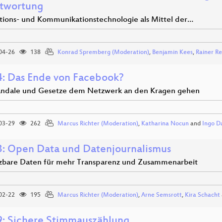
twortung
tions- und Kommunikationstechnologie als Mittel der…
04-26
138
Konrad Spremberg (Moderation)
,
Benjamin Kees
,
Rainer R
: Das Ende von Facebook?
ndale und Gesetze dem Netzwerk an den Kragen gehen
03-29
262
Marcus Richter (Moderation)
,
Katharina Nocun
and
Ingo D
: Open Data und Datenjournalismus
tzbare Daten für mehr Transparenz und Zusammenarbeit
02-22
195
Marcus Richter (Moderation)
,
Arne Semsrott
,
Kira Schacht
: Sichere Stimmauszählung