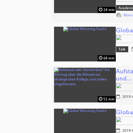
Academi
24 min
Marco
Globa
Talk
68 min
Aufst
und…
2019-
52 min
Globa
2019-