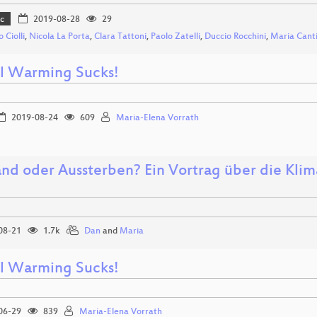
c
2019-08-28
29
 Ciolli
,
Nicola La Porta
,
Clara Tattoni
,
Paolo Zatelli
,
Duccio Rocchini
,
Maria Canti
l Warming Sucks!
2019-08-24
609
Maria-Elena Vorrath
and oder Aussterben? Ein Vortrag über die Klim
08-21
1.7k
Dan
and
Maria
l Warming Sucks!
06-29
839
Maria-Elena Vorrath