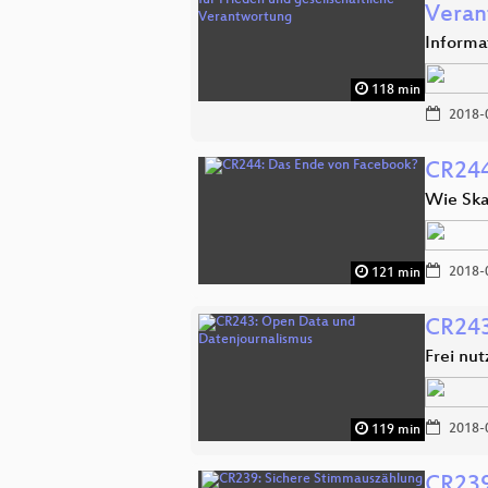
Veran
Informa
118 min
2018-
CR244
Wie Ska
2018-
121 min
CR243
Frei nu
2018-
119 min
CR239