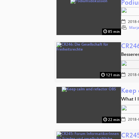
Podiu
2018-
Marja
85 min
CR246:
Bessere
2018-
121 min
Keep 
What I 
2018-
22 min
CR245