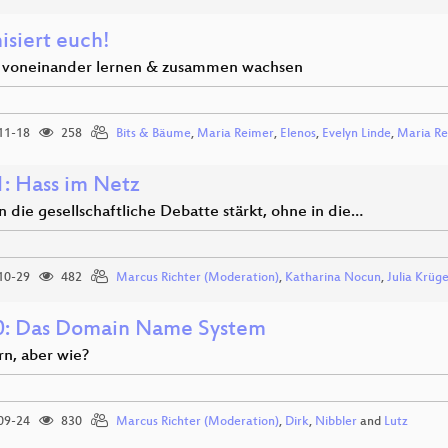
isiert euch!
 voneinander lernen & zusammen wachsen
11-18
258
Bits & Bäume
,
Maria Reimer
,
Elenos
,
Evelyn Linde
,
Maria R
: Hass im Netz
 die gesellschaftliche Debatte stärkt, ohne in die…
10-29
482
Marcus Richter (Moderation)
,
Katharina Nocun
,
Julia Krüg
: Das Domain Name System
rn, aber wie?
09-24
830
Marcus Richter (Moderation)
,
Dirk
,
Nibbler
and
Lutz