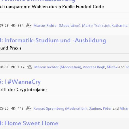
nd transparente Wahlen durch Public Funded Code
09-29
384
Marcus Richter (Moderation)
,
Martin Tschirsich
,
Katharina
: Informatik-Studium und -Ausbildung
 und Praxis
08-31
1.1k
Marcus Richter (Moderation)
,
Andreas Bogk
,
Mutax
and
To
: I #WannaCry
riff der Cryptotrojaner
05-25
443
Konrad Spremberg (Moderation)
,
Danimo
,
Peter
and
Mirar
4: Home Sweet Home