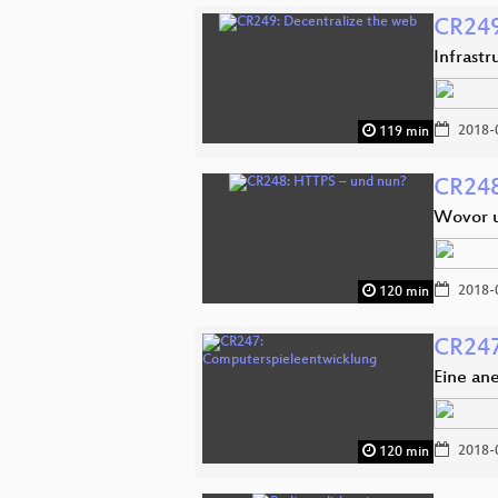
CR249
Infrast
2018-
119 min
CR248
Wovor u
2018-
120 min
CR247
Eine an
2018-
120 min