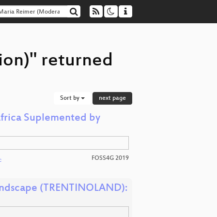
ion)" returned
Sort by
next page
Africa Suplemented by
FOSS4G 2019
c
t landscape (TRENTINOLAND):