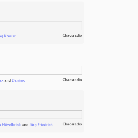
Chaosradio
ng Krause
Chaosradio
ax
and
Danimo
Chaosradio
 Hövelbrink
and
Jörg Friedrich