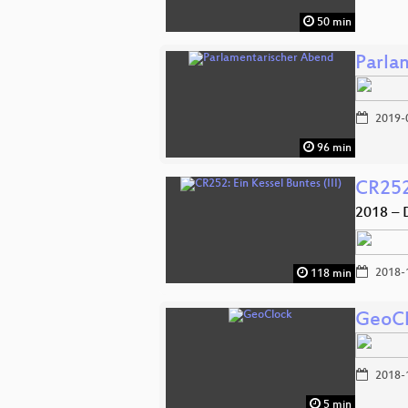
50 min
Parla
2019-
96 min
CR252:
2018 – 
2018-
118 min
GeoC
2018-
5 min