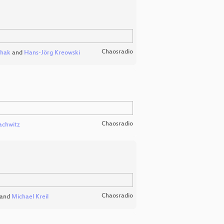
Chaosradio
ehak
and
Hans-Jörg Kreowski
Chaosradio
achwitz
Chaosradio
and
Michael Kreil