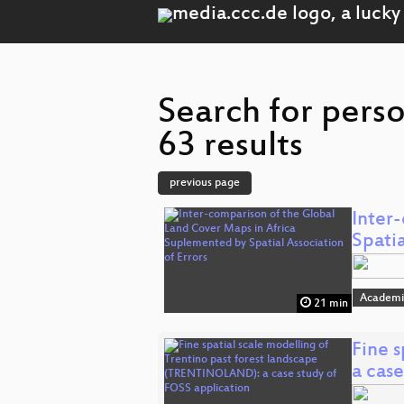
Search for pers
63 results
previous page
Inter
Spati
Academi
21 min
Fine 
a cas