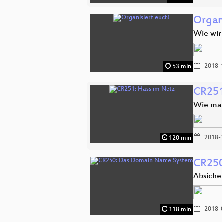
Organ
Wie wir
2018-
53 min
CR251
Wie man
2018-
120 min
CR250
Absiche
2018-
118 min