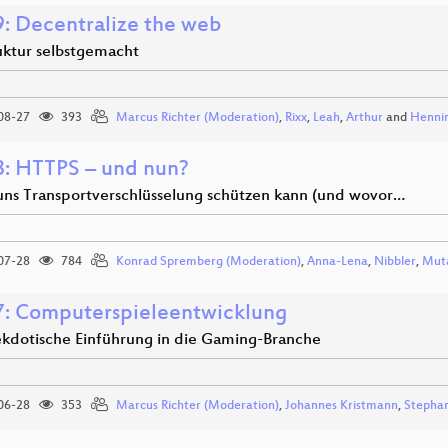
: Decentralize the web
ruktur selbstgemacht
08-27
393
Marcus Richter (Moderation)
,
Rixx
,
Leah
,
Arthur
and
Henni
: HTTPS – und nun?
ns Transportverschlüsselung schützen kann (und wovor…
07-28
784
Konrad Spremberg (Moderation)
,
Anna-Lena
,
Nibbler
,
Mut
: Computerspieleentwicklung
ekdotische Einführung in die Gaming-Branche
06-28
353
Marcus Richter (Moderation)
,
Johannes Kristmann
,
Stephan