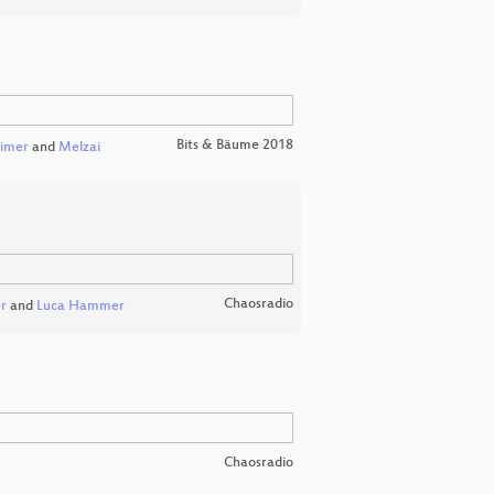
Bits & Bäume 2018
eimer
and
Melzai
Chaosradio
er
and
Luca Hammer
Chaosradio