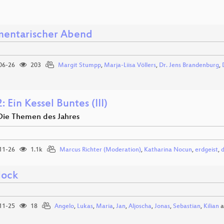
mentarischer Abend
06-26
203
Margit Stumpp
,
Marja-Liisa Völlers
,
Dr. Jens Brandenburg
,
 Ein Kessel Buntes (III)
Die Themen des Jahres
11-26
1.1k
Marcus Richter (Moderation)
,
Katharina Nocun
,
erdgeist
,
lock
11-25
18
Angelo
,
Lukas
,
Maria
,
Jan
,
Aljoscha
,
Jonas
,
Sebastian
,
Kilian
a