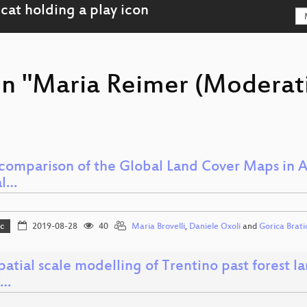
on "Maria Reimer (Moderat
-comparison of the Global Land Cover Maps in 
al…
c
2019-08-28
40
Maria Brovelli
,
Daniele Oxoli
and
Gorica Brati
spatial scale modelling of Trentino past fores
e…