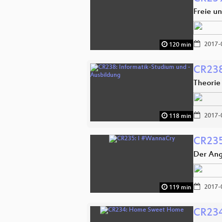
Freie u
2017-
120 min
CR238
Theorie
2017-
118 min
CR235
Der Ang
2017-
119 min
CR23