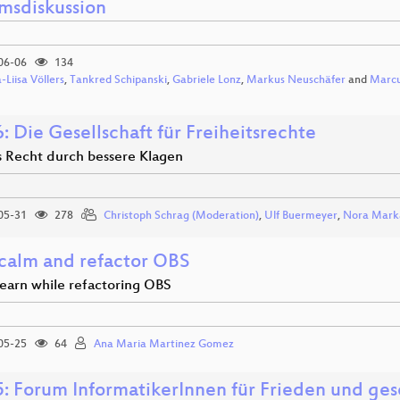
msdiskussion
06-06
134
-Liisa Völlers
,
Tankred Schipanski
,
Gabriele Lonz
,
Markus Neuschäfer
and
Marcu
 Die Gesellschaft für Freiheitsrechte
s Recht durch bessere Klagen
05-31
278
Christoph Schrag (Moderation)
,
Ulf Buermeyer
,
Nora Mark
calm and refactor OBS
learn while refactoring OBS
05-25
64
Ana Maria Martinez Gomez
: Forum InformatikerInnen für Frieden und gese