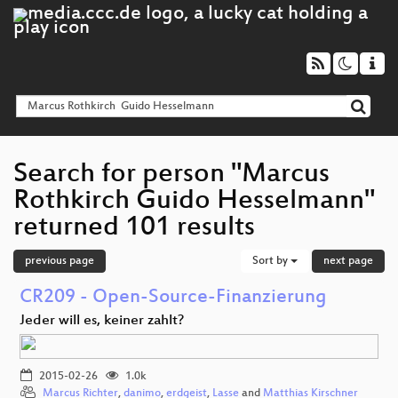
Search for person "Marcus
Rothkirch Guido Hesselmann"
returned 101 results
previous page
Sort by
next page
CR209 - Open-Source-Finanzierung
Jeder will es, keiner zahlt?
2015-02-26
1.0k
Marcus Richter
,
danimo
,
erdgeist
,
Lasse
and
Matthias Kirschner