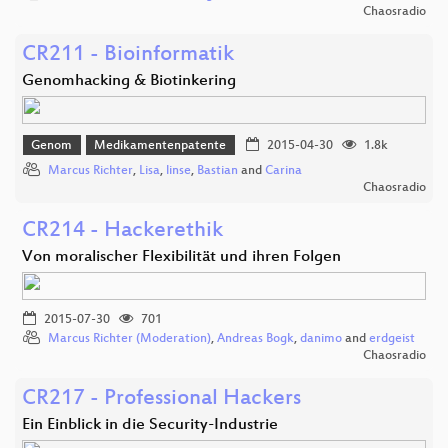
Chaosradio
CR211 - Bioinformatik
Genomhacking & Biotinkering
Genom
Medikamentenpatente
2015-04-30
1.8k
Marcus Richter
,
Lisa
,
linse
,
Bastian
and
Carina
Chaosradio
CR214 - Hackerethik
Von moralischer Flexibilität und ihren Folgen
2015-07-30
701
Marcus Richter (Moderation)
,
Andreas Bogk
,
danimo
and
erdgeist
Chaosradio
CR217 - Professional Hackers
Ein Einblick in die Security-Industrie