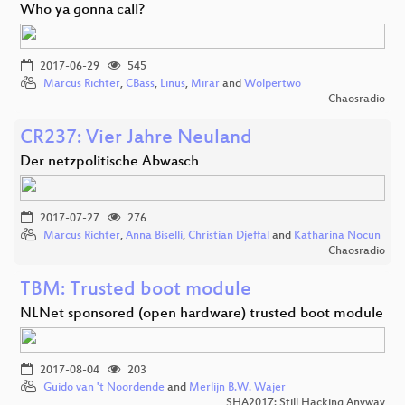
Who ya gonna call?
2017-06-29
545
Marcus Richter
,
CBass
,
Linus
,
Mirar
and
Wolpertwo
Chaosradio
CR237: Vier Jahre Neuland
Der netzpolitische Abwasch
2017-07-27
276
Marcus Richter
,
Anna Biselli
,
Christian Djeffal
and
Katharina Nocun
Chaosradio
TBM: Trusted boot module
NLNet sponsored (open hardware) trusted boot module
2017-08-04
203
Guido van 't Noordende
and
Merlijn B.W. Wajer
SHA2017: Still Hacking Anyway