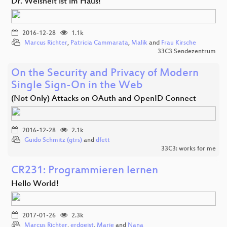
Dr. Weisheit ist im Haus!
2016-12-28
1.1k
Marcus Richter
,
Patricia Cammarata
,
Malik
and
Frau Kirsche
33C3 Sendezentrum
On the Security and Privacy of Modern
Single Sign-On in the Web
(Not Only) Attacks on OAuth and OpenID Connect
2016-12-28
2.1k
Guido Schmitz (gtrs)
and
dfett
33C3: works for me
CR231: Programmieren lernen
Hello World!
2017-01-26
2.3k
Marcus Richter
,
erdgeist
,
Marie
and
Nana