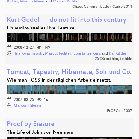
Kittler
,
Marcus Mews
and
Marcus Richter
Chaos Communication Camp 2011
Kurt Gödel – I do not fit into this century
Ein audiovisuelles Live-Feature
2008-12-27
449
Ina Kwasniewski
,
Marcus Richter
,
Constanze Kurz
and
Kai Kittler
25C3: nothing to hide
Tomcat, Tapestry, Hibernate, Solr und Co.
Wie man FOSS in der täglichen Arbeit einsetzt.
2007-08-25
16
Marcus Thiesen
FrOSCon 2007
Proof by Erasure
The Life of John von Neumann