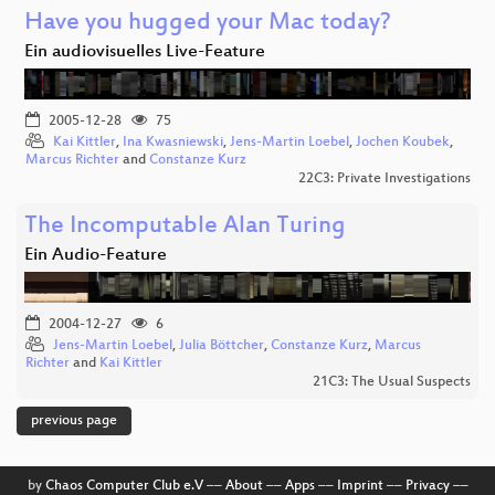
Have you hugged your Mac today?
Ein audiovisuelles Live-Feature
2005-12-28
75
Kai Kittler
,
Ina Kwasniewski
,
Jens-Martin Loebel
,
Jochen Koubek
,
Marcus Richter
and
Constanze Kurz
22C3: Private Investigations
The Incomputable Alan Turing
Ein Audio-Feature
2004-12-27
6
Jens-Martin Loebel
,
Julia Böttcher
,
Constanze Kurz
,
Marcus
Richter
and
Kai Kittler
21C3: The Usual Suspects
previous page
by
Chaos Computer Club e.V
––
About
––
Apps
––
Imprint
––
Privacy
––