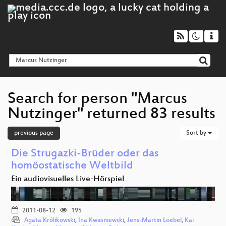
Search for person "Marcus
Nutzinger" returned 83 results
previous page
Sort by
Die Strugazki-Brüder oder das
homöostatische Weltbild
Ein audiovisuelles Live-Hörspiel
2011-08-12
195
Agata Królikowski
,
Ina Kwasniewski
,
Jens-Martin Loebel
,
Kai