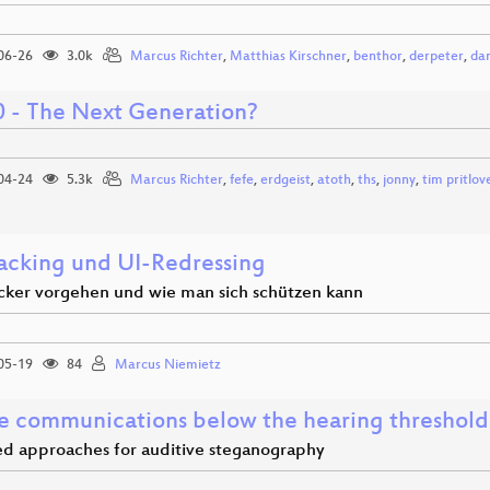
06-26
3.0k
Marcus Richter
,
Matthias Kirschner
,
benthor
,
derpeter
,
da
 - The Next Generation?
04-24
5.3k
Marcus Richter
,
fefe
,
erdgeist
,
atoth
,
ths
,
jonny
,
tim pritlov
jacking und UI-Redressing
ker vorgehen und wie man sich schützen kann
05-19
84
Marcus Niemietz
e communications below the hearing threshold
d approaches for auditive steganography