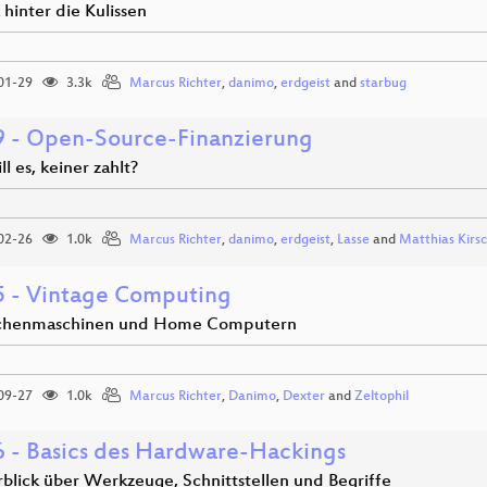
k hinter die Kulissen
01-29
3.3k
Marcus Richter
,
danimo
,
erdgeist
and
starbug
 - Open-Source-Finanzierung
ll es, keiner zahlt?
02-26
1.0k
Marcus Richter
,
danimo
,
erdgeist
,
Lasse
and
Matthias Kirs
 - Vintage Computing
chenmaschinen und Home Computern
09-27
1.0k
Marcus Richter
,
Danimo
,
Dexter
and
Zeltophil
 - Basics des Hardware-Hackings
rblick über Werkzeuge, Schnittstellen und Begriffe