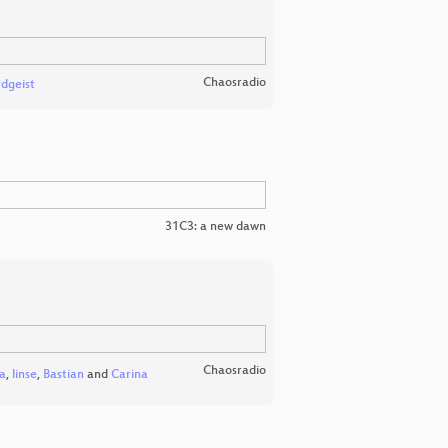
Chaosradio
rdgeist
31C3: a new dawn
Chaosradio
sa
,
linse
,
Bastian
and
Carina