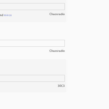
Chaosradio
nd
mirco
Chaosradio
30C3