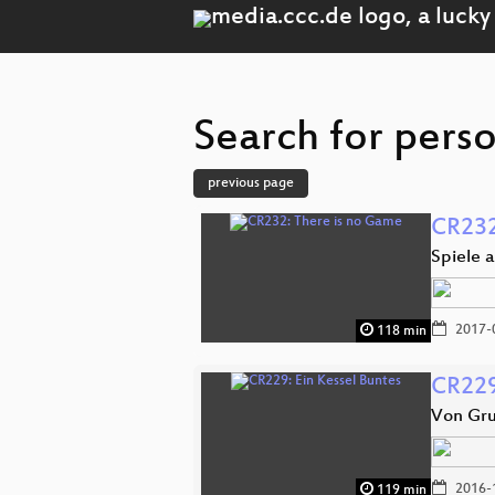
Search for pers
previous page
CR232
Spiele 
2017-
118 min
CR229
Von Gru
2016-
119 min