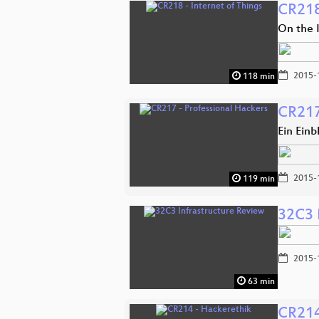
CR218
On the 
2015-
118 min
CR217
Ein Einb
2015-
119 min
32C3 
2015-
63 min
CR214