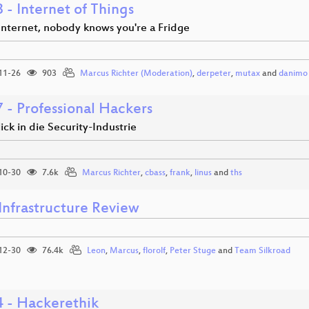
 - Internet of Things
Internet, nobody knows you're a Fridge
11-26
903
Marcus Richter (Moderation)
,
derpeter
,
mutax
and
danimo
 - Professional Hackers
lick in die Security-Industrie
10-30
7.6k
Marcus Richter
,
cbass
,
frank
,
linus
and
ths
Infrastructure Review
12-30
76.4k
Leon
,
Marcus
,
florolf
,
Peter Stuge
and
Team Silkroad
 - Hackerethik