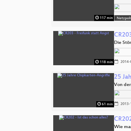
117 min
Netzpoli
CR203 
Die Stö
2014-
118 min
25 Ja
Von der
2013-
61 min
CR202 
Wie man