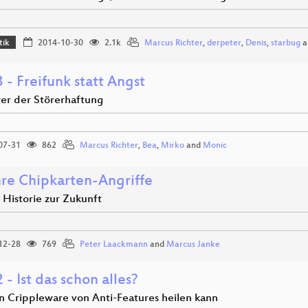
tik
2014-10-30
2.1k
Marcus Richter
,
derpeter
,
Denis
,
starbug
a
- Freifunk statt Angst
rer der Störerhaftung
07-31
862
Marcus Richter
,
Bea
,
Mirko
and
Monic
hre Chipkarten-Angriffe
 Historie zur Zukunft
12-28
769
Peter Laackmann
and
Marcus Janke
- Ist das schon alles?
 Crippleware von Anti-Features heilen kann