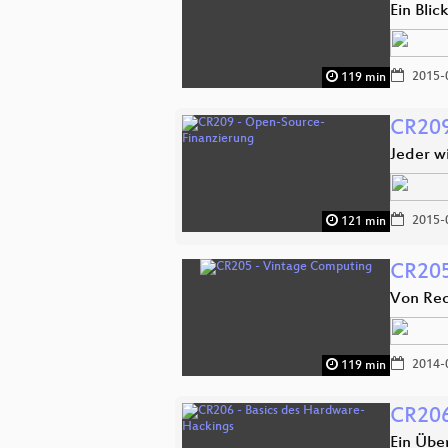
Ein Blic
2015-
119 min
CR209
Jeder wi
2015-
121 min
CR205
Von Re
2014-
119 min
CR206
Ein Übe