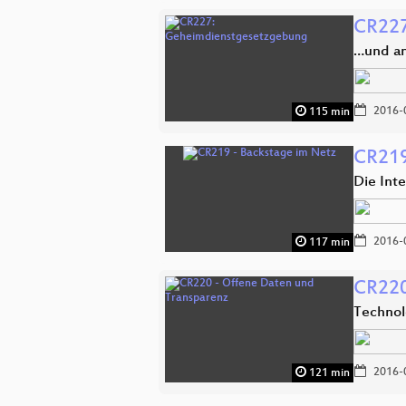
CR227
…und an
2016-
115 min
CR219
Die Int
2016-
117 min
CR220
Technol
2016-
121 min