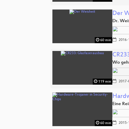
Der W
Dr. Weis
2016-
60 min
CR233
Wo geht
2017-
119 min
Hardw
Eine Rei
2015-
60 min