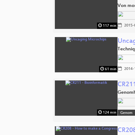
Von mora
2015-
117 min
Uncag
Techniq
2014-
61 min
CR211
Genomha
124 min
Genom
CR208