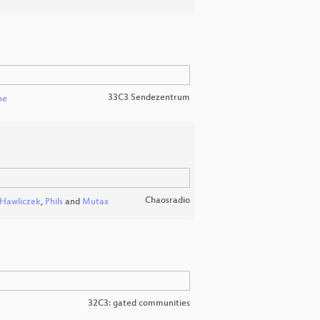
33C3 Sendezentrum
he
Chaosradio
-Hawliczek
,
Phils
and
Mutax
32C3: gated communities