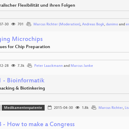
lischer Flexibilität und ihren Folgen
07-30
701
Marcus Richter (Moderation)
,
Andreas Bogk
,
danimo
and
e
ing Microchips
ues for Chip Preparation
12-28
7.3k
Peter Laackmann
and
Marcus Janke
 - Bioinformatik
cking & Biotinkering
Medikamentenpatente
2015-04-30
1.8k
Marcus Richter
,
Li
 - How to make a Congress