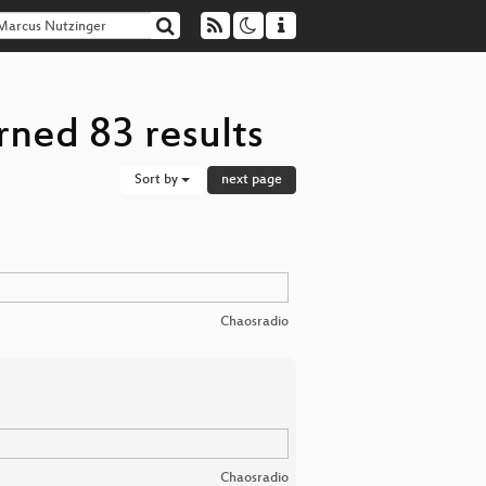
rned 83 results
Sort by
next page
Chaosradio
Chaosradio