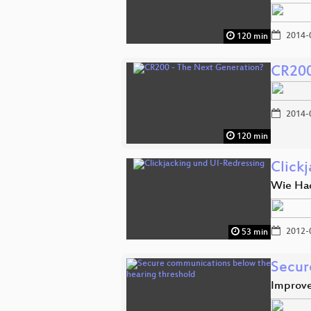
2014-
120 min
CR200
2014-
120 min
Click
Wie Hac
2012-
53 min
Secur
Improve