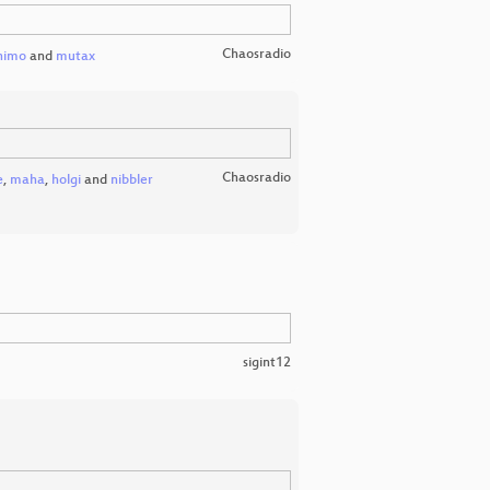
Chaosradio
nimo
and
mutax
Chaosradio
e
,
maha
,
holgi
and
nibbler
sigint12