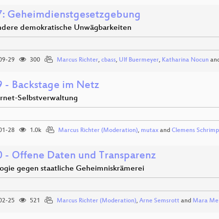
: Geheimdienstgesetzgebung
dere demokratische Unwägbarkeiten
09-29
300
Marcus Richter
,
cbass
,
Ulf Buermeyer
,
Katharina Nocun
an
 - Backstage im Netz
ernet-Selbstverwaltung
01-28
1.0k
Marcus Richter (Moderation)
,
mutax
and
Clemens Schrim
 - Offene Daten und Transparenz
ogie gegen staatliche Geheimniskrämerei
02-25
521
Marcus Richter (Moderation)
,
Arne Semsrott
and
Mara Me