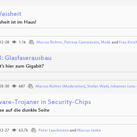
eisheit
heit ist im Haus!
12-28
1.1k
Marcus Richter
,
Patricia Cammarata
,
Malik
and
Frau Kirsc
: Glasfaserausbau
's hier zum Gigabit?
03-30
687
Marcus Richter (Moderation)
,
Stefan Wahl
,
Johannes Lenz
are-Trojaner in Security-Chips
se auf die dunkle Seite
12-27
63.7k
Peter Laackmann
and
Marcus Janke