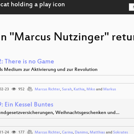
on "Marcus Nutzinger" retu
: There is no Game
als Medium zur Aktivierung und zur Revolution
02-23
952
Marcus Richter
,
Sarah
,
Kathia
,
Miko
and
Markus
: Ein Kessel Buntes
ndgesetzversicherungen, Weihnachtsgeschenken und…
11-24
177
Marcus Richter
,
Carina
,
Danimo
,
Matthias
and
Sokrates