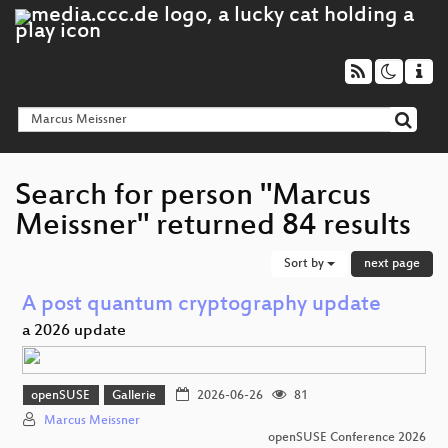
Search for person "Marcus
Meissner" returned 84 results
Sort by
next page
A post quantum cryptography update
a 2026 update
openSUSE
Gallerie
2026-06-26
81
Marcus Meissner
openSUSE Conference 2026