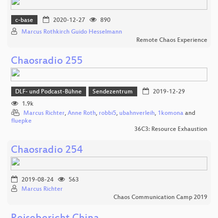
c-base
2020-12-27
890
Marcus Rothkirch Guido Hesselmann
Remote Chaos Experience
Chaosradio 255
DLF- und Podcast-Bühne
Sendezentrum
2019-12-29
1.9k
Marcus Richter
,
Anne Roth
,
robbi5
,
ubahnverleih
,
1komona
and
fluepke
36C3: Resource Exhaustion
Chaosradio 254
2019-08-24
563
Marcus Richter
Chaos Communication Camp 2019