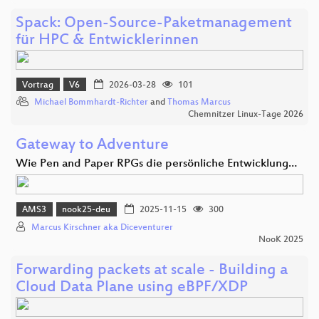
Spack: Open-Source-Paketmanagement
für HPC & Entwicklerinnen
Vortrag
V6
2026-03-28
101
Michael Bommhardt-Richter
and
Thomas Marcus
Chemnitzer Linux-Tage 2026
Gateway to Adventure
Wie Pen and Paper RPGs die persönliche Entwicklung…
AMS3
nook25-deu
2025-11-15
300
Marcus Kirschner aka Diceventurer
NooK 2025
Forwarding packets at scale - Building a
Cloud Data Plane using eBPF/XDP