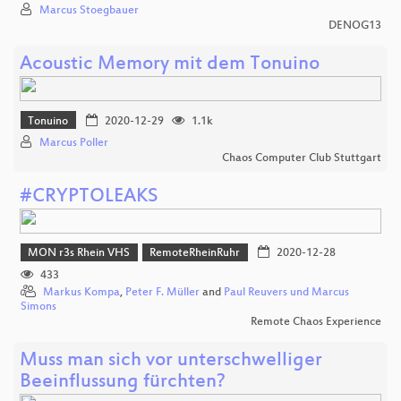
Marcus Stoegbauer
DENOG13
Acoustic Memory mit dem Tonuino
Tonuino
2020-12-29
1.1k
Marcus Poller
Chaos Computer Club Stuttgart
#CRYPTOLEAKS
MON r3s Rhein VHS
RemoteRheinRuhr
2020-12-28
433
Markus Kompa
,
Peter F. Müller
and
Paul Reuvers und Marcus
Simons
Remote Chaos Experience
Muss man sich vor unterschwelliger
Beeinflussung fürchten?