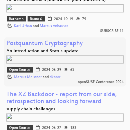
Genossenschaftlich publizieren (und podcasten)
Barcamp
Raum 6
2024-10-19
79
Karl Urban
and
Marcus Anhäuser
SUBSCRIBE 11
Postquantum Cryptography
An Introduction and Status update
Open Source
2024-06-29
65
Marcus Meissner
and
dknorr
openSUSE Conference 2024
The XZ Backdoor - report from our side,
retrospection and looking forward
supply chain challenges
Open Source
2024-06-27
183