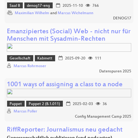
Saal B
denog17-eng
2025-11-10
766
Maximilian Wilhelm
and
Marcus Wichelmann
DENOG17
Emanzipiertes (Social) Web - nicht nur für
Menschen mit Sysadmin-Rechten
Gesellschaft
Kabinett
2025-09-20
111
Marcus Rohrmoser
Datenspuren 2025
1001 ways of assigning a class to a node
Puppet
Puppet 2 (B.1.011)
2025-02-03
36
Marcus Poller
Config Management Camp 2025
RiffReporter: Journalismus neu gedacht