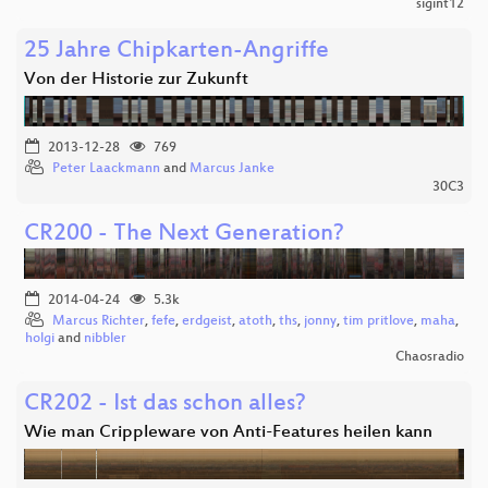
sigint12
25 Jahre Chipkarten-Angriffe
Von der Historie zur Zukunft
2013-12-28
769
Peter Laackmann
and
Marcus Janke
30C3
CR200 - The Next Generation?
2014-04-24
5.3k
Marcus Richter
,
fefe
,
erdgeist
,
atoth
,
ths
,
jonny
,
tim pritlove
,
maha
,
holgi
and
nibbler
Chaosradio
CR202 - Ist das schon alles?
Wie man Crippleware von Anti-Features heilen kann