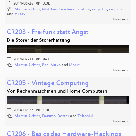
2014-06-26
3.0k
Marcus Richter
,
Matthias Kirschner
,
benthor
,
derpeter
,
danimo
and
mutax
Chaosradio
CR203 - Freifunk statt Angst
Die Störer der Störerhaftung
2014-07-31
862
Marcus Richter
,
Bea
,
Mirko
and
Monic
Chaosradio
CR205 - Vintage Computing
Von Rechenmaschinen und Home Computern
2014-09-27
1.0k
Marcus Richter
,
Danimo
,
Dexter
and
Zeltophil
Chaosradio
CR206 - Basics des Hardware-Hackings