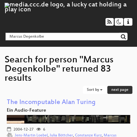
Search for person "Marcus
Degenkolbe" returned 83
results
Sort by
next page
The Incomputable Alan Turing
Ein Audio-Feature
2004-12-27
6
Jens-Martin Loebel
,
Julia Böttcher
,
Constanze Kurz
,
Marcus