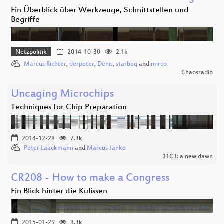
Ein Überblick über Werkzeuge, Schnittstellen und
Begriffe
Netzpolitik
2014-10-30
2.1k
Marcus Richter
,
derpeter
,
Denis
,
starbug
and
mirco
Chaosradio
Uncaging Microchips
Techniques for Chip Preparation
2014-12-28
7.3k
Peter Laackmann
and
Marcus Janke
31C3: a new dawn
CR208 - How to make a Congress
Ein Blick hinter die Kulissen
2015-01-29
3.3k