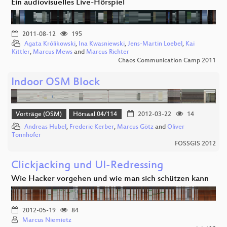
Ein audiovisuelles Live-Hörspiel
2011-08-12
195
Agata Królikowski
,
Ina Kwasniewski
,
Jens-Martin Loebel
,
Kai
Kittler
,
Marcus Mews
and
Marcus Richter
Chaos Communication Camp 2011
Indoor OSM Block
Vorträge (OSM)
Hörsaal 04/114
2012-03-22
14
Andreas Hubel
,
Frederic Kerber
,
Marcus Götz
and
Oliver
Tonnhofer
FOSSGIS 2012
Clickjacking und UI-Redressing
Wie Hacker vorgehen und wie man sich schützen kann
2012-05-19
84
Marcus Niemietz