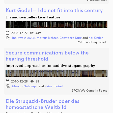
Kurt Gödel – I do not fit into this century
Ein audiovisuelles Live-Feature
2008-12-27
449
Ina Kwasniewski
,
Marcus Richter
,
Constanze Kurz
and
Kai Kittler
25C3: nothing to hide
Secure communications below the
hearing threshold
Improved approaches for auditive steganography
2010-12-28
38
Marcus Nutzinger
and
Rainer Poisel
27C3: We Come In Peace
Die Strugazki-Brüder oder das
homöostatische Weltbild