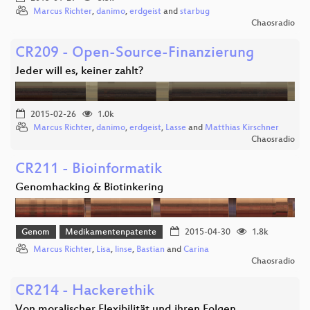
Marcus Richter
,
danimo
,
erdgeist
and
starbug
Chaosradio
CR209 - Open-Source-Finanzierung
Jeder will es, keiner zahlt?
2015-02-26
1.0k
Marcus Richter
,
danimo
,
erdgeist
,
Lasse
and
Matthias Kirschner
Chaosradio
CR211 - Bioinformatik
Genomhacking & Biotinkering
Genom
Medikamentenpatente
2015-04-30
1.8k
Marcus Richter
,
Lisa
,
linse
,
Bastian
and
Carina
Chaosradio
CR214 - Hackerethik
Von moralischer Flexibilität und ihren Folgen