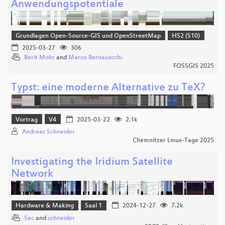
Anwendungspotentiale
Grundlagen Open-Source-GIS und OpenStreetMap
HS2 (S10)
2025-03-27
306
Berit Mohr
and
Marco Bernasocchi
FOSSGIS 2025
Typst: eine moderne Alternative zu TeX?
Vortrag
V4
2025-03-22
2.1k
Andreas Schneider
Chemnitzer Linux-Tage 2025
Investigating the Iridium Satellite
Network
Hardware & Making
Saal 1
2024-12-27
7.2k
Sec
and
schneider