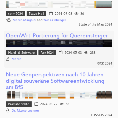
sotm2024
Tsavo Hall
2024-09-08
26
Marco Minghini
and
Yair Grinberger
State of the Map 2024
OpenWrt-Portierung für Quereinsteiger
Hard- & Software
fsck2024
2024-05-03
238
Marco
FSCK 2024
Neue Geoperspektiven nach 10 Jahren
digital souveräne Softwareentwicklung
am BfS
Praxisberichte
2024-03-22
58
Dr. Marco Lechner
FOSSGIS 2024