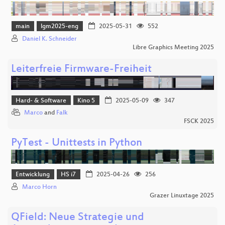
main
lgm2025-eng
2025-05-31
552
Daniel K. Schneider
Libre Graphics Meeting 2025
Leiterfreie Firmware-Freiheit
Hard- & Software
Kino 5
2025-05-09
347
Marco
and
Falk
FSCK 2025
PyTest - Unittests in Python
Entwicklung
HS i7
2025-04-26
256
Marco Horn
Grazer Linuxtage 2025
QField: Neue Strategie und