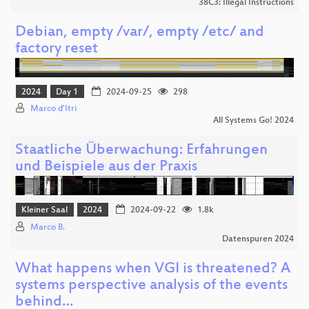
38C3: Illegal Instructions
Debian, empty /var/, empty /etc/ and
factory reset
2024
Day 1
2024-09-25
298
Marco d'Itri
All Systems Go! 2024
Staatliche Überwachung: Erfahrungen
und Beispiele aus der Praxis
Kleiner Saal
2024
2024-09-22
1.8k
Marco B.
Datenspuren 2024
What happens when VGI is threatened? A
systems perspective analysis of the events
behind…