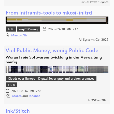
39C3: Power Cycles
From initramfs-tools to mkosi-initrd
Loft
asg2025-eng
2025-09-30
217
Marco d'Itri
All Systems Go! 2025
Viel Public Money, wenig Public Code
Woran Freie Softwareentwicklung in der Verwaltung
häufig…
Clouds over Europe - Digital Soverignty and broken promises
HS 8
2025-08-16
768
Marco
and
Johanna
FrOSCon 2025
Ink/Stitch