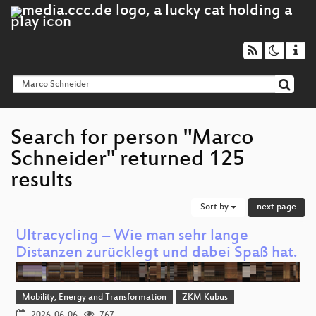
Search for person "Marco
Schneider" returned 125
results
Sort by
next page
Ultracycling – Wie man sehr lange
Distanzen zurücklegt und dabei Spaß hat.
Mobility, Energy and Transformation
ZKM Kubus
2026-06-06
767