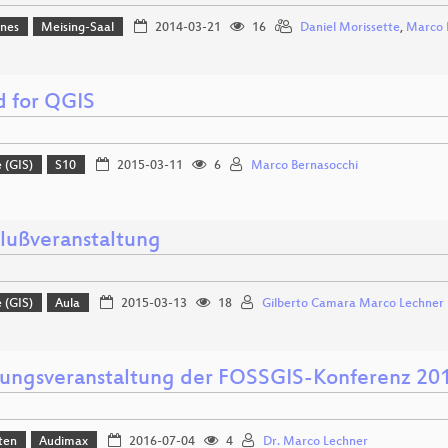
ines
Meising-Saal
2014-03-21
16
Daniel Morissette
,
Marco 
d for QGIS
 (GIS)
S10
2015-03-11
6
Marco Bernasocchi
lußveranstaltung
 (GIS)
Aula
2015-03-13
18
Gilberto Camara Marco Lechner
nungsveranstaltung der FOSSGIS-Konferenz 20
ten
Audimax
2016-07-04
4
Dr. Marco Lechner