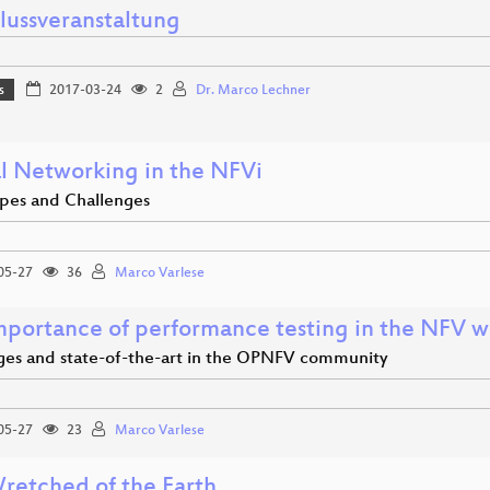
lussveranstaltung
s
2017-03-24
2
Dr. Marco Lechner
al Networking in the NFVi
pes and Challenges
05-27
36
Marco Varlese
mportance of performance testing in the NFV w
ges and state-of-the-art in the OPNFV community
05-27
23
Marco Varlese
retched of the Earth