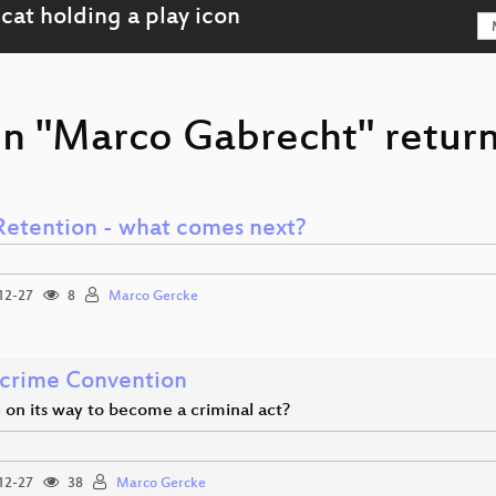
on "Marco Gabrecht" return
Retention - what comes next?
12-27
8
Marco Gercke
crime Convention
 on its way to become a criminal act?
12-27
38
Marco Gercke