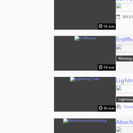
2013-
16 min
Eröff
Meising
14 min
Lightn
Lightnin
Chris
30 min
Absch