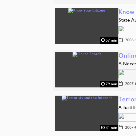
Know 
State Au
2006-
57 min
Onlin
A Neces
2007-
79 min
Terror
A Justif
2007-
41 min