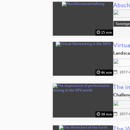
Absch
Sonstige
25 min
Virtu
Landsca
2017-
46 min
The i
Challen
2017-
38 min
The W