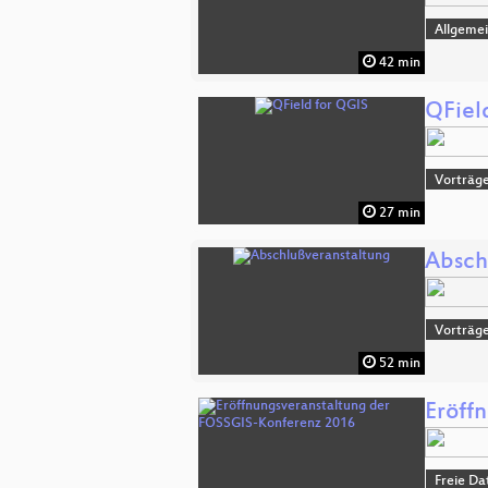
Allgeme
42 min
QFiel
Vorträge
27 min
Absch
Vorträge
52 min
Eröff
Freie Da