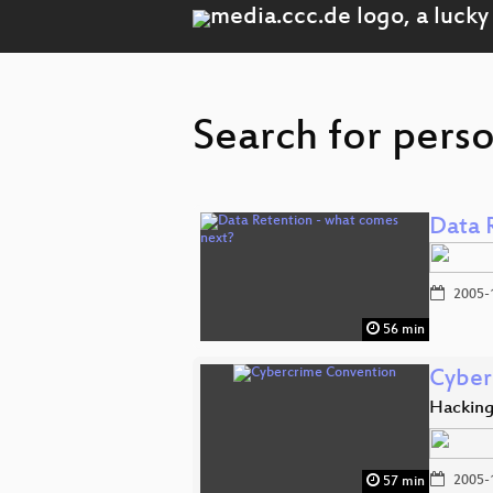
Search for pers
Data 
2005-
56 min
Cyber
Hacking
2005-
57 min