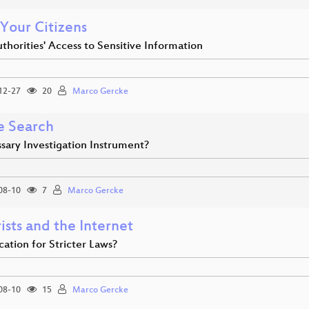
Your Citizens
thorities' Access to Sensitive Information
12-27
20
Marco Gercke
e Search
sary Investigation Instrument?
08-10
7
Marco Gercke
ists and the Internet
ication for Stricter Laws?
08-10
15
Marco Gercke