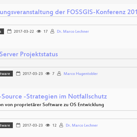
nungsveranstaltung der FOSSGIS-Konferenz 20
s
2017-03-22
17
Dr. Marco Lechner
Server Projektstatus
ftware
2017-03-23
7
Marco Hugentobler
Source -Strategien im Notfallschutz
on von proprietärer Software zu OS Entwicklung
ftware
2017-03-23
12
Dr. Marco Lechner