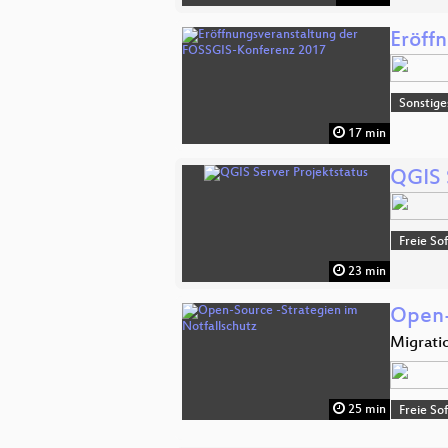
Eröff
Sonstige
17 min
QGIS 
Freie So
23 min
Open-
Migrati
25 min
Freie So