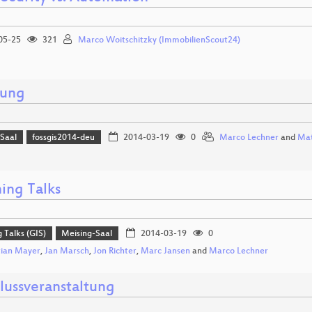
05-25
321
Marco Woitschitzky (ImmobilienScout24)
nung
-Saal
fossgis2014-deu
2014-03-19
0
Marco Lechner
and
Mat
ing Talks
g Talks (GIS)
Meising-Saal
2014-03-19
0
tian Mayer
,
Jan Marsch
,
Jon Richter
,
Marc Jansen
and
Marco Lechner
lussveranstaltung