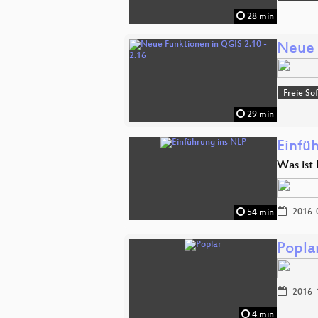
28 min
Neue 
Freie So
29 min
Einfü
Was ist
2016-
54 min
Popla
2016-
4 min