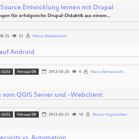
Source Entwicklung lernen mit Drupal
ngen für erfolgreiche Drupal-Didaktik aus einem…
08-25
21
Marco Rademacher
auf Android
 (GIS)
Hörsaal 08
2012-03-20
4
Marco Bernasocchi
 vom QGIS Server und -Webclient
 (GIS)
Hörsaal 08
2012-03-21
10
Marco Hugentobler
ecurity vs. Automation