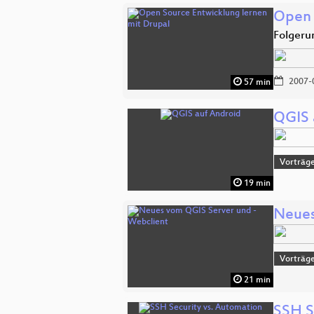
Open 
Folgeru
2007-
57 min
QGIS 
Vorträge
19 min
Neues
Vorträge
21 min
SSH S