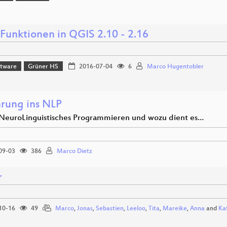
Funktionen in QGIS 2.10 - 2.16
ftware
Grüner HS
2016-07-04
6
Marco Hugentobler
hrung ins NLP
 NeuroLinguistisches Programmieren und wozu dient es…
09-03
386
Marco Dietz
r
10-16
49
Marco
,
Jonas
,
Sebastien
,
Leeloo
,
Tita
,
Mareike
,
Anna
and
Ka