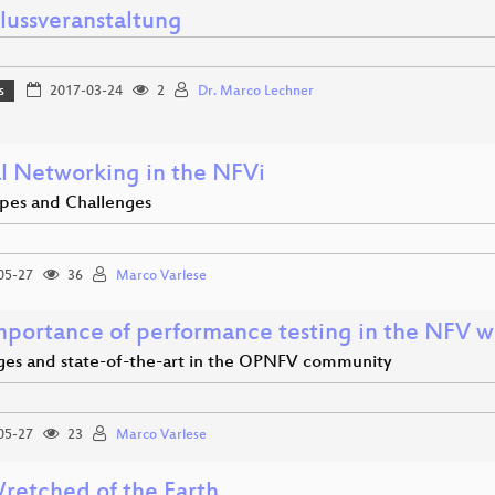
lussveranstaltung
s
2017-03-24
2
Dr. Marco Lechner
al Networking in the NFVi
pes and Challenges
05-27
36
Marco Varlese
mportance of performance testing in the NFV w
ges and state-of-the-art in the OPNFV community
05-27
23
Marco Varlese
retched of the Earth