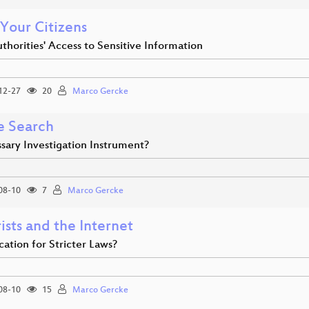
Your Citizens
thorities' Access to Sensitive Information
12-27
20
Marco Gercke
e Search
sary Investigation Instrument?
08-10
7
Marco Gercke
ists and the Internet
ication for Stricter Laws?
08-10
15
Marco Gercke