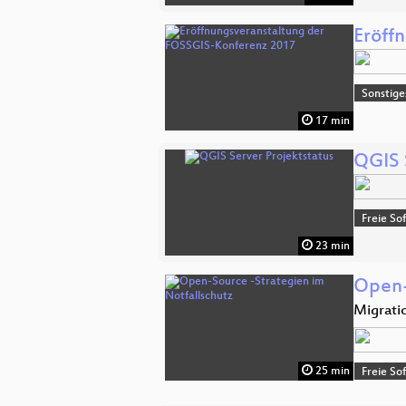
Eröff
Sonstige
17 min
QGIS 
Freie So
23 min
Open-
Migrati
25 min
Freie So