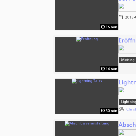
2013-
16 min
Eröff
Meising
14 min
Lightn
Lightnin
Chris
30 min
Absch