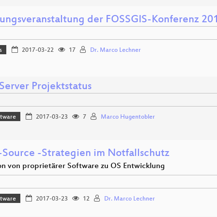
nungsveranstaltung der FOSSGIS-Konferenz 20
s
2017-03-22
17
Dr. Marco Lechner
Server Projektstatus
ftware
2017-03-23
7
Marco Hugentobler
Source -Strategien im Notfallschutz
on von proprietärer Software zu OS Entwicklung
ftware
2017-03-23
12
Dr. Marco Lechner