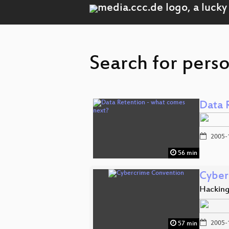
Search for pers
Data 
2005-
56 min
Cyber
Hacking
2005-
57 min