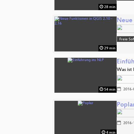
28 min
Neue 
Freie So
29 min
Einfü
Was ist
2016-
54 min
Popla
2016-
4 min