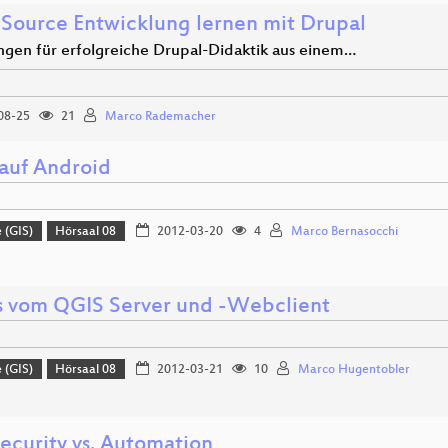
Source Entwicklung lernen mit Drupal
ngen für erfolgreiche Drupal-Didaktik aus einem…
08-25
21
Marco Rademacher
auf Android
 (GIS)
Hörsaal 08
2012-03-20
4
Marco Bernasocchi
 vom QGIS Server und -Webclient
 (GIS)
Hörsaal 08
2012-03-21
10
Marco Hugentobler
ecurity vs. Automation