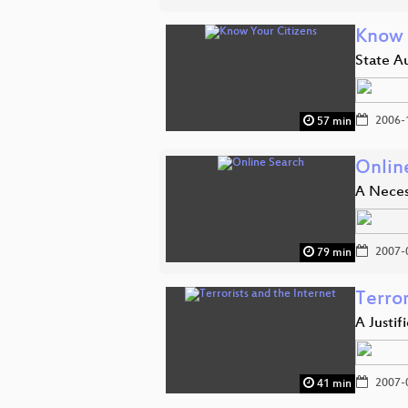
Know 
State Au
2006-
57 min
Onlin
A Neces
2007-
79 min
Terror
A Justif
2007-
41 min