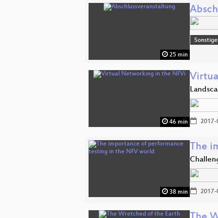
Absch
Sonstige
25 min
Virtu
Landsca
2017-
46 min
The i
Challen
2017-
38 min
The W