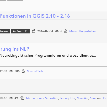
Funktionen in QGIS 2.10 - 2.16
ftware
Grüner HS
2016-07-04
6
Marco Hugentobler
hrung ins NLP
 NeuroLinguistisches Programmieren und wozu dient es…
09-03
386
Marco Dietz
r
10-16
49
Marco
,
Jonas
,
Sebastien
,
Leeloo
,
Tita
,
Mareike
,
Anna
and
Ka