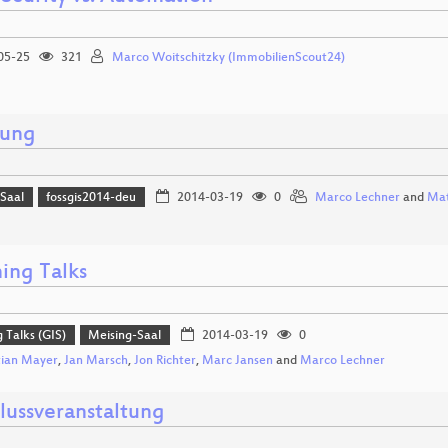
05-25
321
Marco Woitschitzky (ImmobilienScout24)
nung
-Saal
fossgis2014-deu
2014-03-19
0
Marco Lechner
and
Mat
ing Talks
g Talks (GIS)
Meising-Saal
2014-03-19
0
tian Mayer
,
Jan Marsch
,
Jon Richter
,
Marc Jansen
and
Marco Lechner
lussveranstaltung