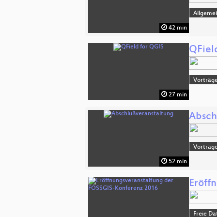
Allgeme
42 min
QFiel
Vorträge
27 min
Absch
Vorträge
52 min
Eröff
Freie Da