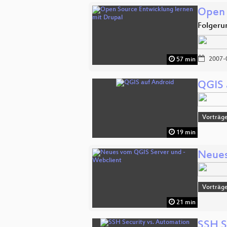
Open 
Folgeru
2007-
57 min
QGIS 
Vorträge
19 min
Neues
Vorträge
21 min
SSH S