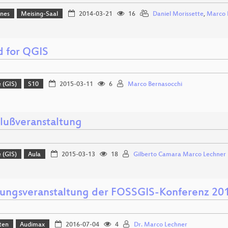
ines
Meising-Saal
2014-03-21
16
Daniel Morissette
,
Marco 
d for QGIS
 (GIS)
S10
2015-03-11
6
Marco Bernasocchi
lußveranstaltung
 (GIS)
Aula
2015-03-13
18
Gilberto Camara Marco Lechner
nungsveranstaltung der FOSSGIS-Konferenz 20
ten
Audimax
2016-07-04
4
Dr. Marco Lechner