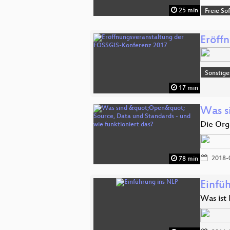
25 min
Freie So
Eröff
Sonstige
17 min
Was s
Die Org
2018-
78 min
Einfü
Was ist