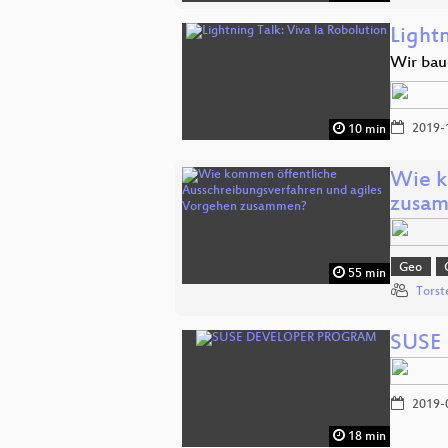
Lightn
Wir bau
2019-
10 min
Wie k
zusa
Geo
55 min
Torst
SUSE
2019-
18 min