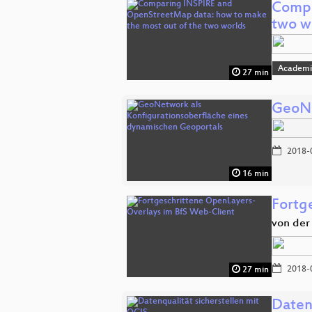
Compa
two w
Academi
27 min
GeoNe
2018-
16 min
Fortg
von der 
2018-
27 min
Daten