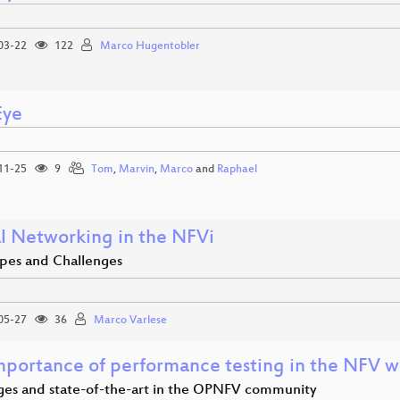
03-22
122
Marco Hugentobler
Eye
11-25
9
Tom
,
Marvin
,
Marco
and
Raphael
al Networking in the NFVi
pes and Challenges
05-27
36
Marco Varlese
mportance of performance testing in the NFV w
ges and state-of-the-art in the OPNFV community