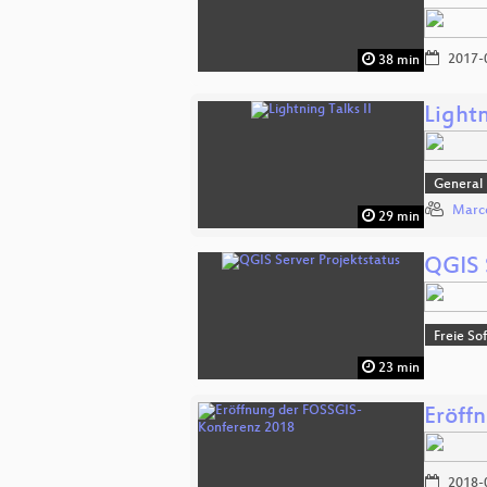
2017-
38 min
Lightn
General
Marco
29 min
QGIS 
Freie So
23 min
Eröff
2018-