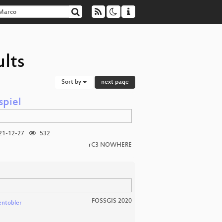
lts
Sort by
next page
spiel
21-12-27
532
rC3 NOWHERE
FOSSGIS 2020
ntobler