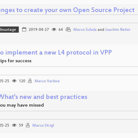
enges to create your own Open Source Project
linuxtage
2019-04-27
64
Marco Schulz
and
Joachim Reiter
o implement a new L4 protocol in VPP
ips for success
05-25
120
Marco Varlese
 What's new and best practices
you may have missed
05-25
59
Marco Strigl