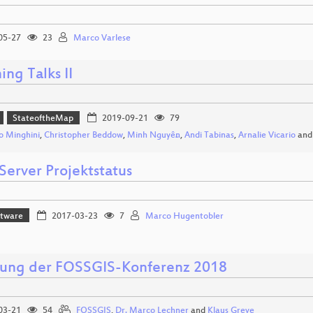
05-27
23
Marco Varlese
ing Talks II
StateoftheMap
2019-09-21
79
 Minghini
,
Christopher Beddow
,
Minh Nguyễn
,
Andi Tabinas
,
Arnalie Vicario
an
Server Projektstatus
ftware
2017-03-23
7
Marco Hugentobler
nung der FOSSGIS-Konferenz 2018
03-21
54
FOSSGIS
,
Dr. Marco Lechner
and
Klaus Greve