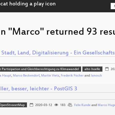
on "Marco" returned 93 resu
 Stadt, Land, Digitalisierung - Ein Gesellschafts
he Partizipation und Gleichberechtigung zu Klimawandel
alte-hoelle
20
a Haupt
,
Marco Beckendorf
,
Martin Vietz
,
Frederik Fischer
and
Janosch
ler, besser, leichter - PostGIS 3
OpenStreeetMap
2020-03-12
183
Felix Kunde
and
Marco Huge