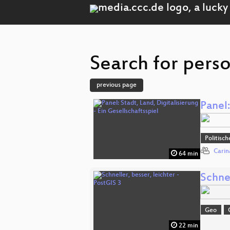
Search for pers
previous page
Panel:
Politisc
Carin
64 min
Schnel
Geo
22 min