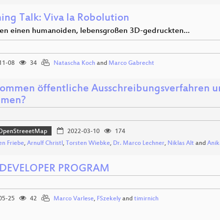
ing Talk: Viva la Robolution
en einen humanoiden, lebensgroßen 3D-gedruckten…
11-08
34
Natascha Koch
and
Marco Gabrecht
ommen öffentliche Ausschreibungsverfahren u
mmen?
OpenStreeetMap
2022-03-10
174
en Friebe
,
Arnulf Christl
,
Torsten Wiebke
,
Dr. Marco Lechner
,
Niklas Alt
and
Anik
 DEVELOPER PROGRAM
05-25
42
Marco Varlese
,
FSzekely
and
timirnich