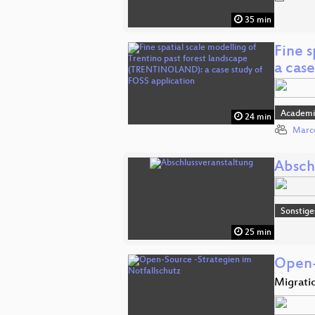
35 min
Fine 
a cas
Academi
24 min
Marco
Absch
Sonstige
25 min
Open-
Migrati