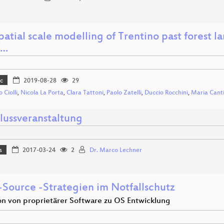
spatial scale modelling of Trentino past fores
e…
c
2019-08-28
29
 Ciolli
,
Nicola La Porta
,
Clara Tattoni
,
Paolo Zatelli
,
Duccio Rocchini
,
Maria Canti
lussveranstaltung
s
2017-03-24
2
Dr. Marco Lechner
Source -Strategien im Notfallschutz
on von proprietärer Software zu OS Entwicklung