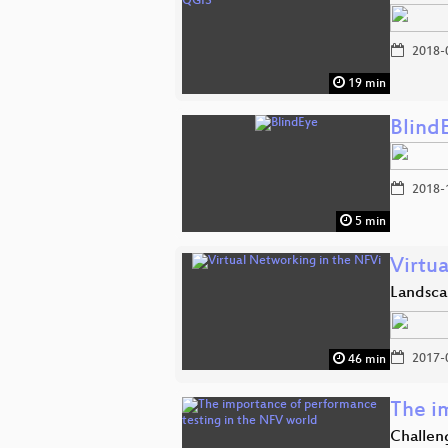
2018-
19 min
Blind
2018-
5 min
Virtu
Landsca
2017-
46 min
The i
Challen