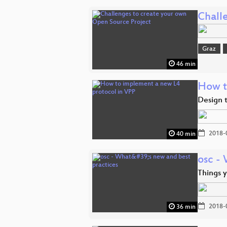
Chall
Graz
46 min
How t
Design t
2018-
40 min
osc -
Things 
2018-
36 min