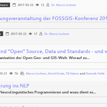
ftware
2017-03-23
12
Dr. Marco Lechner
nungsveranstaltung der FOSSGIS-Konferenz 20
s
2017-03-22
17
Dr. Marco Lechner
ind "Open" Source, Data und Standards - und w
anisation der Open Geo- und GIS-Welt. Worauf zu…
03-21
76
Marco Lechner
,
Astrid Emde
,
Till Adams
and
Dominik Helle
hrung ins NLP
 NeuroLinguistisches Programmieren und wozu dient es…