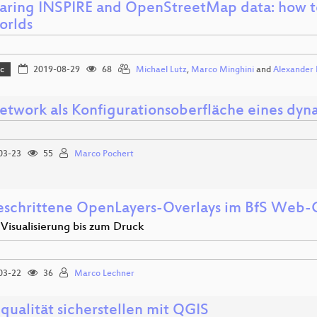
ring INSPIRE and OpenStreetMap data: how to
orlds
c
2019-08-29
68
Michael Lutz
,
Marco Minghini
and
Alexander 
twork als Konfigurationsoberfläche eines dyn
03-23
55
Marco Pochert
eschrittene OpenLayers-Overlays im BfS Web-C
Visualisierung bis zum Druck
03-22
36
Marco Lechner
qualität sicherstellen mit QGIS