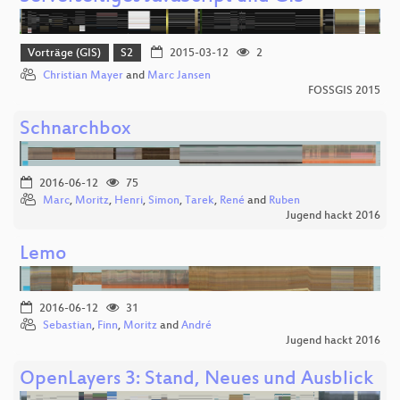
Vorträge (GIS)
S2
2015-03-12
2
Christian Mayer
and
Marc Jansen
FOSSGIS 2015
Schnarchbox
2016-06-12
75
Marc
,
Moritz
,
Henri
,
Simon
,
Tarek
,
René
and
Ruben
Jugend hackt 2016
Lemo
2016-06-12
31
Sebastian
,
Finn
,
Moritz
and
André
Jugend hackt 2016
OpenLayers 3: Stand, Neues und Ausblick