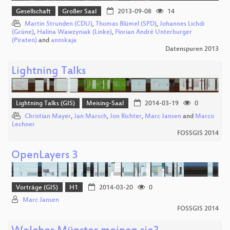
Gesellschaft
Großer Saal
2013-09-08
14
Martin Strunden (CDU)
,
Thomas Blümel (SPD)
,
Johannes Lichdi
(Grüne)
,
Halina Wawzyniak (Linke)
,
Florian André Unterburger
(Piraten)
and
annskaja
Datenspuren 2013
Lightning Talks
Lightning Talks (GIS)
Meising-Saal
2014-03-19
0
Christian Mayer
,
Jan Marsch
,
Jon Richter
,
Marc Jansen
and
Marco
Lechner
FOSSGIS 2014
OpenLayers 3
Vorträge (GIS)
H1
2014-03-20
0
Marc Jansen
FOSSGIS 2014