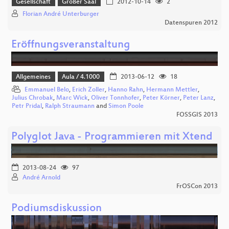
Gesellschaft
Großer Saal
2012-10-14
2
Florian André Unterburger
Datenspuren 2012
Eröffnungsveranstaltung
Allgemeines
Aula / 4.1000
2013-06-12
18
Emmanuel Belo
,
Erich Zoller
,
Hanno Rahn
,
Hermann Mettler
,
Julius Chrobak
,
Marc Wick
,
Oliver Tonnhofer
,
Peter Körner
,
Peter Lanz
,
Petr Pridal
,
Ralph Straumann
and
Simon Poole
FOSSGIS 2013
Polyglot Java - Programmieren mit Xtend
2013-08-24
97
André Arnold
FrOSCon 2013
Podiumsdiskussion