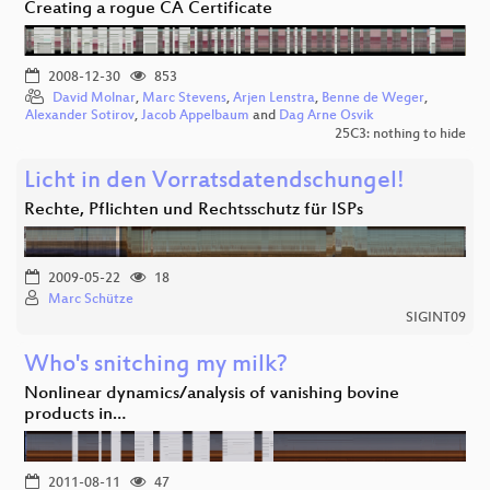
Creating a rogue CA Certificate
2008-12-30
853
David Molnar
,
Marc Stevens
,
Arjen Lenstra
,
Benne de Weger
,
Alexander Sotirov
,
Jacob Appelbaum
and
Dag Arne Osvik
25C3: nothing to hide
Licht in den Vorratsdatendschungel!
Rechte, Pflichten und Rechtsschutz für ISPs
2009-05-22
18
Marc Schütze
SIGINT09
Who's snitching my milk?
Nonlinear dynamics/analysis of vanishing bovine
products in…
2011-08-11
47