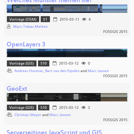
Welches Münster meinen sie?
Vorträge (OSM)
S1
2015-03-11
4
Marc Tobias Metten
FOSSGIS 2015
OpenLayers 3
Vorträge (GIS)
S10
2015-03-12
0
Andreas Hocevar
,
Bart van den Eijnden
and
Marc Jansen
FOSSGIS 2015
GeoExt
Vorträge (GIS)
S10
2015-03-12
2
Christian Mayer
and
Marc Jansen
FOSSGIS 2015
Serverseitiges JavaScript und GIS