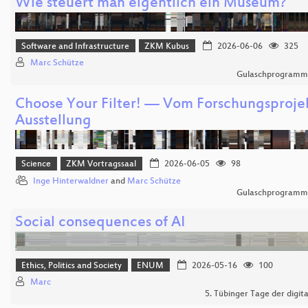
Wie steuert man eigentlich ein Museum?
Software and Infrastructure
ZKM Kubus
2026-06-06
325
Marc Schütze
Gulaschprogrammi
Choose Your Filter! — Vom Forschungsprojek
Ausstellung
Science
ZKM Vortragssaal
2026-06-05
98
Inge Hinterwaldner
and
Marc Schütze
Gulaschprogrammi
Social consequences of AI
Ethics, Politics and Society
ENUM
2026-05-16
100
Marc
5. Tübinger Tage der digita