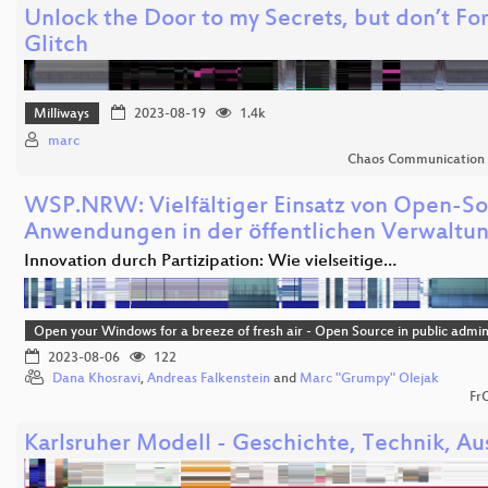
Unlock the Door to my Secrets, but don’t Fo
Glitch
Milliways
2023-08-19
1.4k
marc
Chaos Communication
WSP.NRW: Vielfältiger Einsatz von Open-S
Anwendungen in der öffentlichen Verwaltu
Innovation durch Partizipation: Wie vielseitige…
Open your Windows for a breeze of fresh air - Open Source in public admin
2023-08-06
122
Dana Khosravi
,
Andreas Falkenstein
and
Marc "Grumpy" Olejak
Fr
Karlsruher Modell - Geschichte, Technik, Au