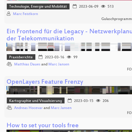
Technologie, Energie und Mobilität
2023-06-09
513
Marc Feistkorn
Gulaschprogrammi
Ein Frontend für die Legacy - Netzwerkplan
der Telekommunikation
Praxisberichte
2023-03-16
99
Matthias Daues
and
Marc Jansen
FO
OpenLayers Feature Frenzy
Kartographie und Visualisierung
2023-03-15
206
Andreas Hocevar
and
Marc Jansen
FO
How to set your tools free