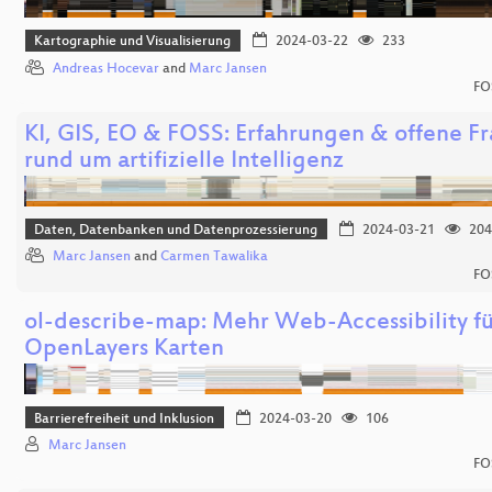
Kartographie und Visualisierung
2024-03-22
233
Andreas Hocevar
and
Marc Jansen
FO
KI, GIS, EO & FOSS: Erfahrungen & offene F
rund um artifizielle Intelligenz
Daten, Datenbanken und Datenprozessierung
2024-03-21
204
Marc Jansen
and
Carmen Tawalika
FO
ol-describe-map: Mehr Web-Accessibility fü
OpenLayers Karten
Barrierefreiheit und Inklusion
2024-03-20
106
Marc Jansen
FO