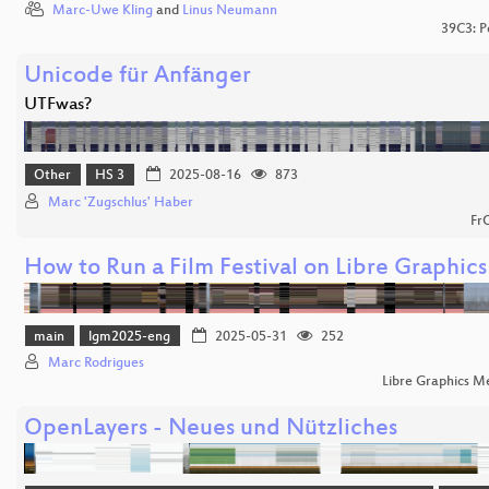
Marc-Uwe Kling
and
Linus Neumann
39C3: P
Unicode für Anfänger
UTFwas?
Other
HS 3
2025-08-16
873
Marc 'Zugschlus' Haber
Fr
How to Run a Film Festival on Libre Graphics
main
lgm2025-eng
2025-05-31
252
Marc Rodrigues
Libre Graphics M
OpenLayers - Neues und Nützliches