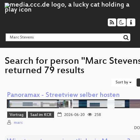
Search for person "Marc Steven
returned 79 results
Sort by
Panoramax - Streetview selber hosten
Vortrag
Saal im KCR
2026-06-20
258
marc
DO