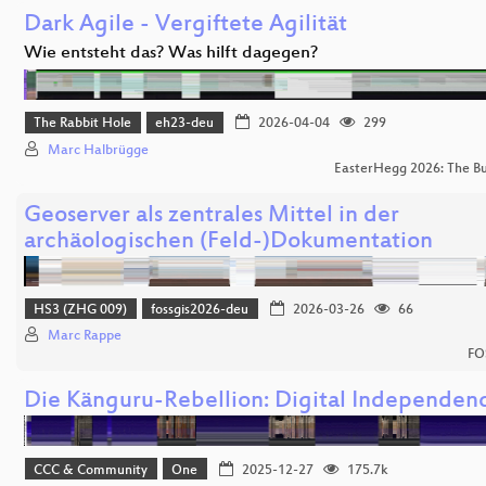
Dark Agile - Vergiftete Agilität
Wie entsteht das? Was hilft dagegen?
The Rabbit Hole
eh23-deu
2026-04-04
299
Marc Halbrügge
EasterHegg 2026: The Bun
Geoserver als zentrales Mittel in der
archäologischen (Feld-)Dokumentation
HS3 (ZHG 009)
fossgis2026-deu
2026-03-26
66
Marc Rappe
FO
Die Känguru-Rebellion: Digital Independen
CCC & Community
One
2025-12-27
175.7k