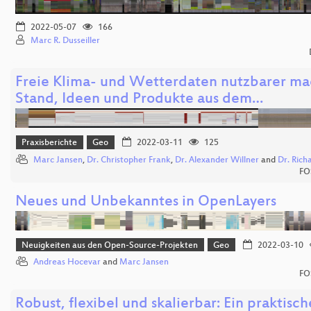
2022-05-07
166
Marc R. Dusseiller
Freie Klima- und Wetterdaten nutzbarer ma
Stand, Ideen und Produkte aus dem…
Praxisberichte
Geo
2022-03-11
125
Marc Jansen
,
Dr. Christopher Frank
,
Dr. Alexander Willner
and
Dr. Rich
FO
Neues und Unbekanntes in OpenLayers
Neuigkeiten aus den Open-Source-Projekten
Geo
2022-03-10
Andreas Hocevar
and
Marc Jansen
FO
Robust, flexibel und skalierbar: Ein praktisch