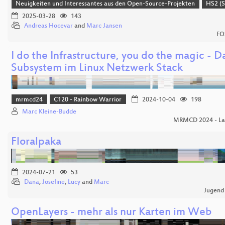
Neuigkeiten und Interessantes aus den Open-Source-Projekten
HS2 (S
2025-03-28
143
Andreas Hocevar
and
Marc Jansen
FO
I do the Infrastructure, you do the magic - 
Subsystem im Linux Netzwerk Stack
mrmcd24
C120 - Rainbow Warrior
2024-10-04
198
Marc Kleine-Budde
MRMCD 2024 - Lan
Floralpaka
2024-07-21
53
Dana
,
Josefine
,
Lucy
and
Marc
Jugend
OpenLayers - mehr als nur Karten im Web