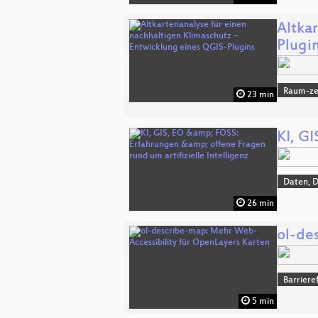
Altka
Plugi
Raum-zei
23 min
KI, GI
Daten, 
26 min
ol-de
Barriere
5 min