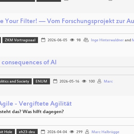
e Your Filter! — Vom Forschungsprojekt zur Au
ZKM Vortragssaal
2026-06-05
98
Inge Hinterwaldner
and
M
l consequences of AI
olitics and Society
ENUM
2026-05-16
100
Marc
gile - Vergiftete Agilität
steht das? Was hilft dagegen?
it Hole
eh23-deu
2026-04-04
299
Marc Halbrügge