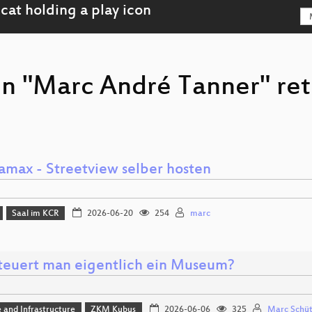
on "Marc André Tanner" re
amax - Streetview selber hosten
Saal im KCR
2026-06-20
254
marc
teuert man eigentlich ein Museum?
 and Infrastructure
ZKM Kubus
2026-06-06
325
Marc Schü