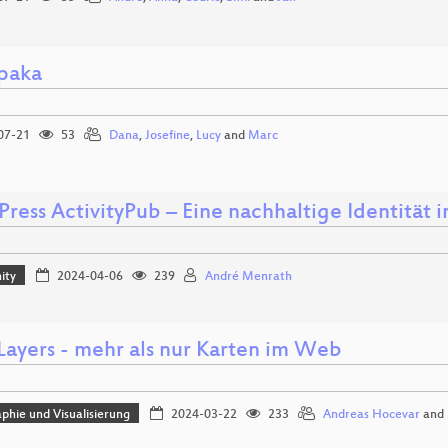
lpaka
07-21
53
Dana
,
Josefine
,
Lucy
and
Marc
ress ActivityPub – Eine nachhaltige Identität
ity
2024-04-06
239
André Menrath
ayers - mehr als nur Karten im Web
phie und Visualisierung
2024-03-22
233
Andreas Hocevar
and