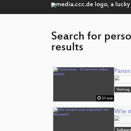
Search for pers
results
Panor
Vortrag
31 min
Wie s
Software