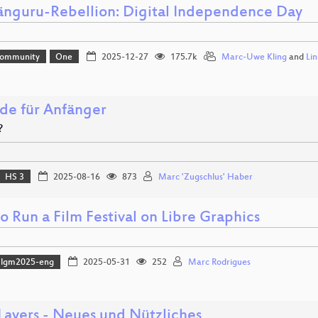
änguru-Rebellion: Digital Independence Day
Community
One
2025-12-27
175.7k
Marc-Uwe Kling
and
Li
de für Anfänger
?
HS 3
2025-08-16
873
Marc 'Zugschlus' Haber
 Run a Film Festival on Libre Graphics
lgm2025-eng
2025-05-31
252
Marc Rodrigues
ayers - Neues und Nützliches