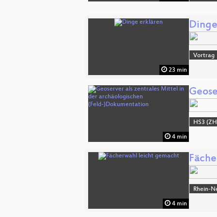
Dinge
Vortrag
23 min
Geose
HS3 (ZH
4 min
Fäche
Rhein-N
4 min