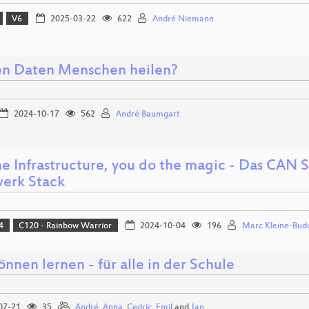
V6
2025-03-22
622
André Niemann
n Daten Menschen heilen?
2024-10-17
562
André Baumgart
the Infrastructure, you do the magic - Das CAN 
erk Stack
4
C120 - Rainbow Warrior
2024-10-04
196
Marc Kleine-Bud
önnen lernen - für alle in der Schule
07-21
35
André
,
Anna
,
Cedric
,
Emil
and
Jan