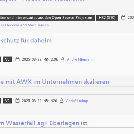
ten und Interessantes aus den Open-Source-Projekten
HS2 (S10)
202
eas Hocevar
and
Marc Jansen
schutz für daheim
V5
2025-03-23
2.0k
André Niemann
le mit AWX im Unternehmen skalieren
V2
2025-03-22
420
André Liebigt
 Wasserfall agil überlegen ist