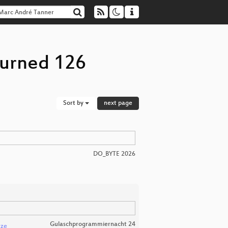
turned 126
Sort by
next page
DO_BYTE 2026
Gulaschprogrammiernacht 24
tze