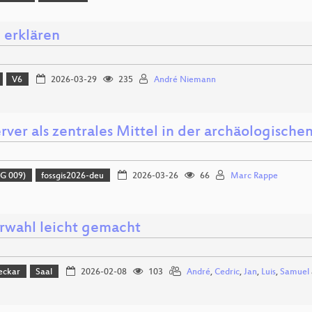
 erklären
V6
2026-03-29
235
André Niemann
rver als zentrales Mittel in der archäologisch
G 009)
fossgis2026-deu
2026-03-26
66
Marc Rappe
rwahl leicht gemacht
eckar
Saal
2026-02-08
103
André
,
Cedric
,
Jan
,
Luis
,
Samuel