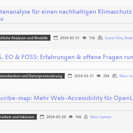
rtenanalyse für einen nachhaltigen Klimaschutz
ns
tliche Analysen und Modelle
2024-03-21
156
Eszter Kiss
,
Andr
S, EO & FOSS: Erfahrungen & offene Fragen rund
Datenbanken und Datenprozessierung
2024-03-21
204
Marc Ja
scribe-map: Mehr Web-Accessibility für OpenL
freiheit und Inklusion
2024-03-20
106
Marc Jansen