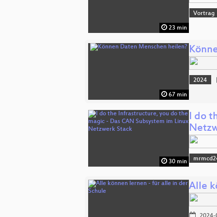
Vortrag
23 min
Könne
2024
67 min
I do 
Netzw
mrmcd2
30 min
Alle k
2024-