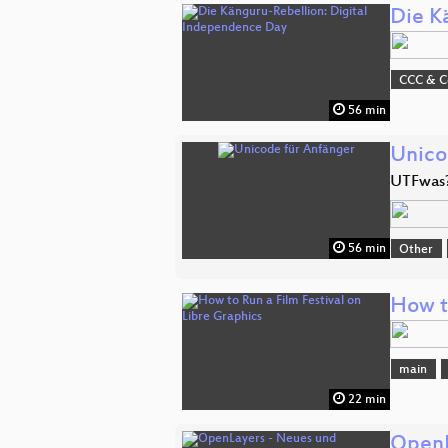
Die K
CCC & 
56 min
Unico
UTFwas
56 min
Other
How to
main
22 min
OpenL