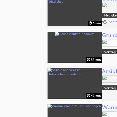
Neuigkei
Andr
6 min
Grund
Vortrag
53 min
Ansib
Vortrag
47 min
Warum