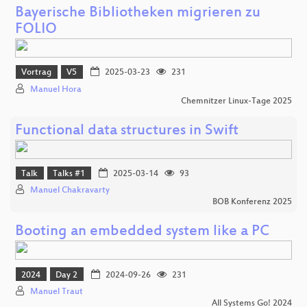
Bayerische Bibliotheken migrieren zu
FOLIO
Vortrag
V5
2025-03-23
231
Manuel Hora
Chemnitzer Linux-Tage 2025
Functional data structures in Swift
Talk
Talks #1
2025-03-14
93
Manuel Chakravarty
BOB Konferenz 2025
Booting an embedded system like a PC
2024
Day 2
2024-09-26
231
Manuel Traut
All Systems Go! 2024