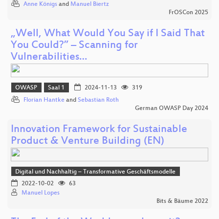
Anne Königs
and
Manuel Biertz
FrOSCon 2025
„Well, What Would You Say if I Said That
You Could?” – Scanning for
Vulnerabilities…
OWASP
Saal 1
2024-11-13
319
Florian Hantke
and
Sebastian Roth
German OWASP Day 2024
Innovation Framework for Sustainable
Product & Venture Building (EN)
Digital und Nachhaltig – Transformative Geschäftsmodelle
2022-10-02
63
Manuel Lopes
Bits & Bäume 2022