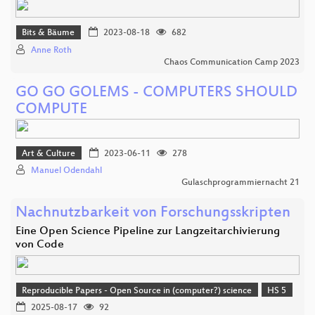
Bits & Bäume
2023-08-18
682
Anne Roth
Chaos Communication Camp 2023
GO GO GOLEMS - COMPUTERS SHOULD
COMPUTE
Art & Culture
2023-06-11
278
Manuel Odendahl
Gulaschprogrammiernacht 21
Nachnutzbarkeit von Forschungsskripten
Eine Open Science Pipeline zur Langzeitarchivierung
von Code
Reproducible Papers - Open Source in (computer?) science
HS 5
2025-08-17
92