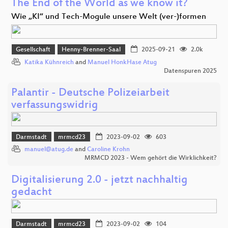
The End of the World as we know it?
Wie „KI“ und Tech-Mogule unsere Welt (ver-)formen
Gesellschaft
Henny-Brenner-Saal
2025-09-21
2.0k
Katika Kühnreich
and
Manuel HonkHase Atug
Datenspuren 2025
Palantir - Deutsche Polizeiarbeit
verfassungswidrig
Darmstadt
mrmcd23
2023-09-02
603
manuel@atug.de
and
Caroline Krohn
MRMCD 2023 - Wem gehört die Wirklichkeit?
Digitalisierung 2.0 - jetzt nachhaltig
gedacht
Darmstadt
mrmcd23
2023-09-02
104