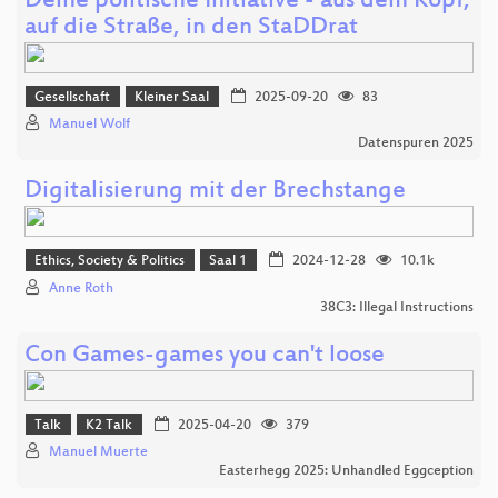
Deine politische Initiative - aus dem Kopf,
auf die Straße, in den StaDDrat
Gesellschaft
Kleiner Saal
2025-09-20
83
Manuel Wolf
Datenspuren 2025
Digitalisierung mit der Brechstange
Ethics, Society & Politics
Saal 1
2024-12-28
10.1k
Anne Roth
38C3: Illegal Instructions
Con Games-games you can't loose
Talk
K2 Talk
2025-04-20
379
Manuel Muerte
Easterhegg 2025: Unhandled Eggception