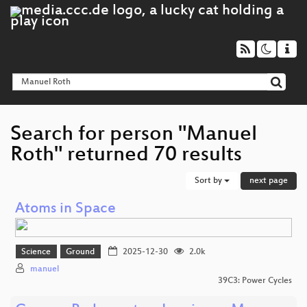
Search for person "Manuel
Roth" returned 70 results
Sort by
next page
Atoms in Space
Science
Ground
2025-12-30
2.0k
manuel
39C3: Power Cycles