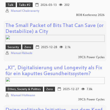
Talk
Talks #2
2026-03-13
202
Manuel Chakravarty
BOB Konferenz 2026
The Small Packet of Bits That Can Save (or
Destabilize) a City
Security
Zero
2025-12-28
2.1k
Manuel Rábade
39C3: Power Cycles
„KI“, Digitalisierung und Longevity als Fix
für ein kaputtes Gesundheitssystem?
Ethics, Society & Politics
Zero
2025-12-27
7.8k
Manuel Hofmann
39C3: Power Cycles