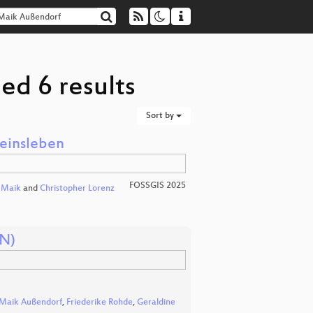
ed 6 results
Sort by
reinsleben
FOSSGIS 2025
,
Maik
and
Christopher Lorenz
EN)
Maik Außendorf
,
Friederike Rohde
,
Geraldine