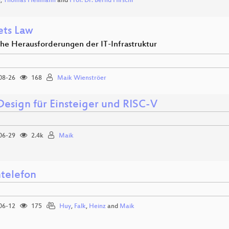
n
,
Thomas Heilmann
and
Prof. Dr. Bernd Hirschl
ets Law
che Herausforderungen der IT-Infrastruktur
08-26
168
Maik Wienströer
esign für Einsteiger und RISC-V
06-29
2.4k
Maik
telefon
06-12
175
Huy
,
Falk
,
Heinz
and
Maik