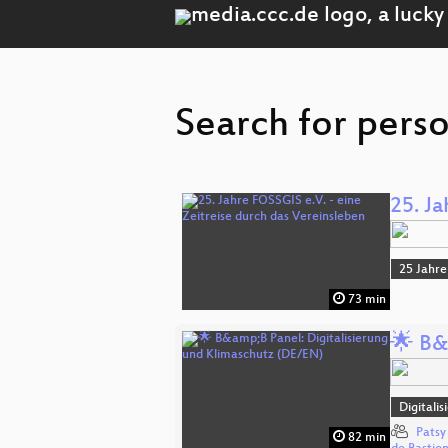
Search for pers
25. Ja
25 Jahre
73 min
🌟 B&
Digitali
Patsy
82 min