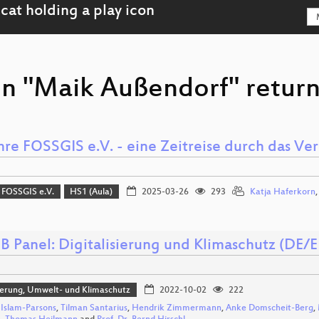
on "Maik Außendorf" return
hre FOSSGIS e.V. - eine Zeitreise durch das Ve
 FOSSGIS e.V.
HS1 (Aula)
2025-03-26
293
Katja Haferkorn
B Panel: Digitalisierung und Klimaschutz (DE/
sierung, Umwelt- und Klimaschutz
2022-10-02
222
 Islam-Parsons
,
Tilman Santarius
,
Hendrik Zimmermann
,
Anke Domscheit-Berg
,