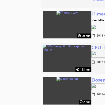
de Bastio
IT me
Rechtli
2018-
60 min
CPU-D
2017-
128 min
Dosen
2016-
2 min