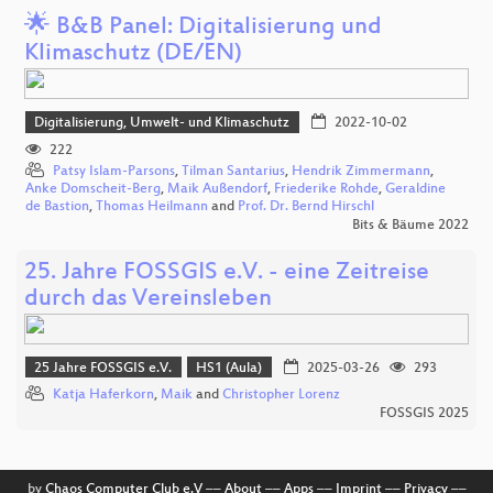
🌟 B&B Panel: Digitalisierung und
Klimaschutz (DE/EN)
Digitalisierung, Umwelt- und Klimaschutz
2022-10-02
222
Patsy Islam-Parsons
,
Tilman Santarius
,
Hendrik Zimmermann
,
Anke Domscheit-Berg
,
Maik Außendorf
,
Friederike Rohde
,
Geraldine
de Bastion
,
Thomas Heilmann
and
Prof. Dr. Bernd Hirschl
Bits & Bäume 2022
25. Jahre FOSSGIS e.V. - eine Zeitreise
durch das Vereinsleben
25 Jahre FOSSGIS e.V.
HS1 (Aula)
2025-03-26
293
Katja Haferkorn
,
Maik
and
Christopher Lorenz
FOSSGIS 2025
by
Chaos Computer Club e.V
––
About
––
Apps
––
Imprint
––
Privacy
––