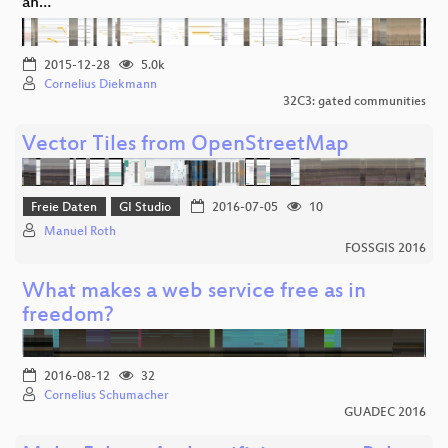
an…
2015-12-28
5.0k
Cornelius Diekmann
32C3: gated communities
Vector Tiles from OpenStreetMap
Freie Daten
GI Studio
2016-07-05
10
Manuel Roth
FOSSGIS 2016
What makes a web service free as in
freedom?
2016-08-12
32
Cornelius Schumacher
GUADEC 2016