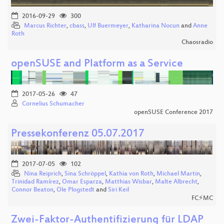
2016-09-29
300
Marcus Richter
,
cbass
,
Ulf Buermeyer
,
Katharina Nocun
and
Anne
Roth
Chaosradio
openSUSE and Platform as a Service
2017-05-26
47
Cornelius Schumacher
openSUSE Conference 2017
Pressekonferenz 05.07.2017
2017-07-05
102
Nina Reiprich
,
Sina Schröppel
,
Kathia von Roth
,
Michael Martin
,
Trinidad Ramírez
,
Omar Esparza
,
Matthias Wisbar
,
Malte Albrecht
,
Connor Beaton
,
Ole Plogstedt
and
Siri Keil
FC⚡MC
Zwei-Faktor-Authentifizierung für LDAP