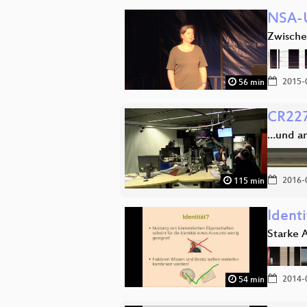
NSA-U
Zwische
2015-
56 min
CR227
…und an
2016-
115 min
Ident
Starke 
2014-
54 min