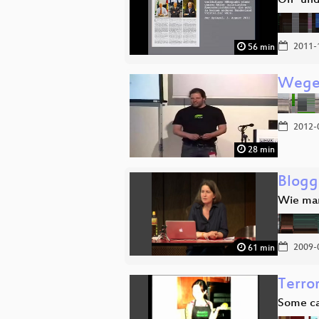
On- und
2011-
56 min
Wege 
2012-
28 min
Blogg
Wie man
2009-
61 min
Terror
Some ca