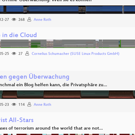
 Offline-Überwachung: Weil sie es können
12-27
268
Anne Roth
in die Cloud
05-25
27
Cornelius Schumacher (SUSE Linux Products GmbH)
en gegen Überwachung
chmal ein Blog helfen kann, die Privatsphäre zu…
05-23
114
Anne Roth
ist All-Stars
ses of terrorism around the world that are not…