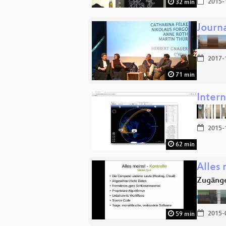
2015-
32 min
Journ
2017-
71 min
Inter
2015-
62 min
Alles 
Zugänge
2015-
59 min