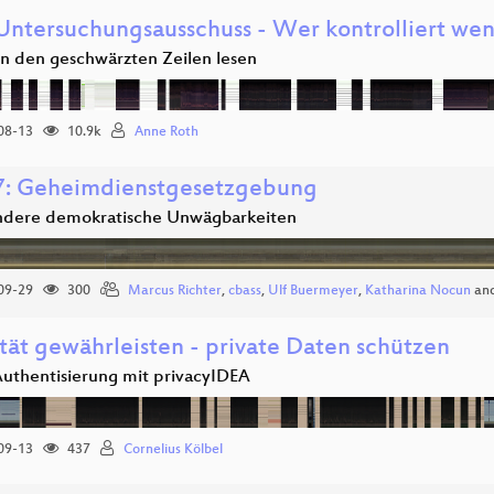
ntersuchungsausschuss - Wer kontrolliert we
n den geschwärzten Zeilen lesen
08-13
10.9k
Anne Roth
: Geheimdienstgesetzgebung
dere demokratische Unwägbarkeiten
09-29
300
Marcus Richter
,
cbass
,
Ulf Buermeyer
,
Katharina Nocun
an
ität gewährleisten - private Daten schützen
Authentisierung mit privacyIDEA
09-13
437
Cornelius Kölbel