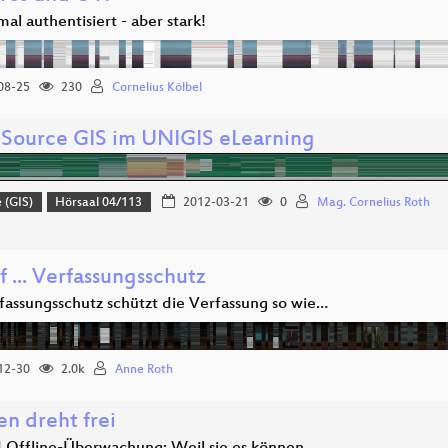
al authentisiert - aber stark!
08-25
230
Cornelius Kölbel
Source GIS im UNIGIS eLearning
 (GIS)
Hörsaal 04/113
2012-03-21
0
Mag. Cornelius Roth
f ... Verfassungsschutz
fassungsschutz schützt die Verfassung so wie…
12-30
2.0k
Anne Roth
n dreht frei