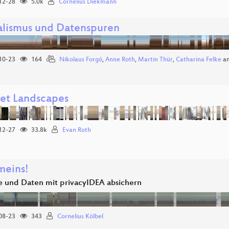
12-28
5.0k
Cornelius Diekmann
alismus und Datenspuren
10-23
164
Nikolaus Forgó
,
Anne Roth
,
Martin Thür
,
Catharina Felke
a
net Landscapes
12-27
33.8k
Evan Roth
meins!
 und Daten mit privacyIDEA absichern
08-23
343
Cornelius Kölbel