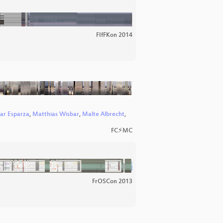
FIfFKon 2014
r Esparza
,
Matthias Wisbar
,
Malte Albrecht
,
FC⚡MC
FrOSCon 2013