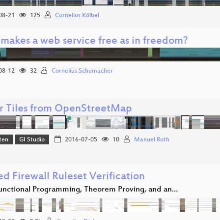
08-21
125
Cornelius Kölbel
makes a web service free as in freedom?
08-12
32
Cornelius Schumacher
r Tiles from OpenStreetMap
ten
GI Studio
2016-07-05
10
Manuel Roth
ed Firewall Ruleset Verification
unctional Programming, Theorem Proving, and an…