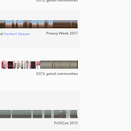
32C3: gated communities
Privacy Week 2017
nd
Herbert Gnauer
32C3: gated communities
FrOSCon 2015