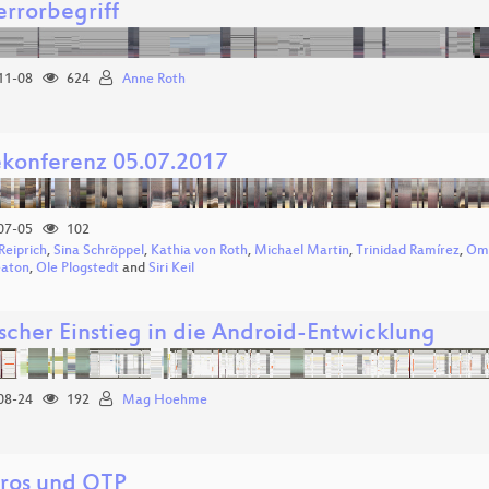
errorbegriff
11-08
624
Anne Roth
ekonferenz 05.07.2017
07-05
102
Reiprich
,
Sina Schröppel
,
Kathia von Roth
,
Michael Martin
,
Trinidad Ramírez
,
Oma
eaton
,
Ole Plogstedt
and
Siri Keil
ischer Einstieg in die Android-Entwicklung
08-24
192
Mag Hoehme
ros und OTP