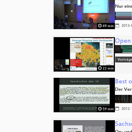
Nur einm
2013-
49 min
Open 
Vorträge
22 min
Best o
Der Ver
2012-
59 min
Sachse