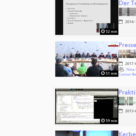
Der T
2014-
52 min
Press
2017-
Nina 
51 min
Connor B
Prakt
2013-
59 min
Kerbe