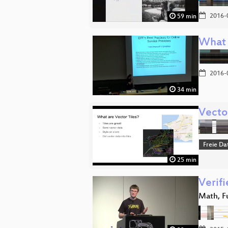
2016-
59 min
What 
2016-
34 min
Vecto
Freie Da
25 min
Verifi
Math, F