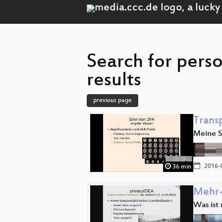
Search for pers
results
previous page
Trans
Meine S
2016-
36 min
Mehr-
Was ist