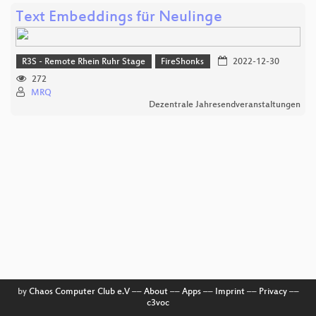
Text Embeddings für Neulinge
R3S - Remote Rhein Ruhr Stage
FireShonks
2022-12-30
272
MRQ
Dezentrale Jahresendveranstaltungen
by
Chaos Computer Club e.V
––
About
––
Apps
––
Imprint
––
Privacy
––
c3voc