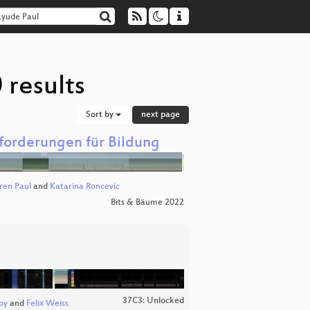
 results
Sort by
next page
forderungen für Bildung
ren Paul
and
Katarina Roncevic
Bits & Bäume 2022
37C3: Unlocked
oy
and
Felix Weiss