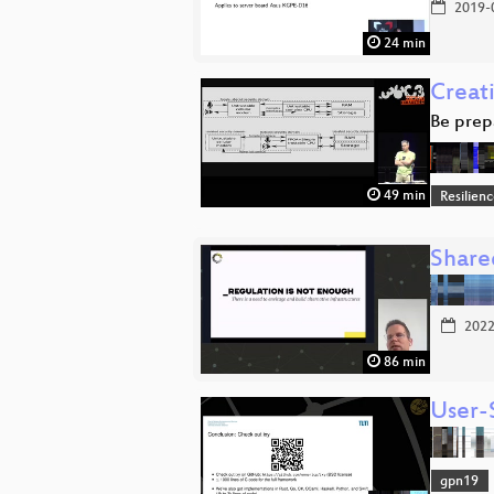
2019-
24 min
Creat
Be prep
49 min
Resilien
Share
2022
86 min
User-
gpn19