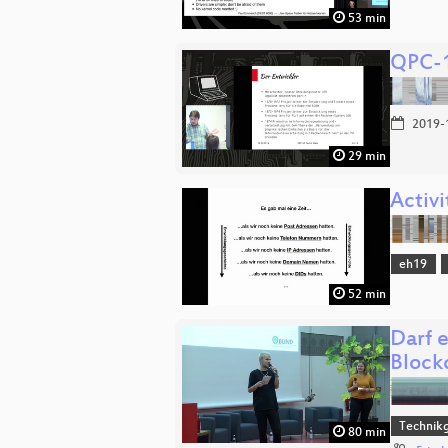
53 min
QPC-1
2019-
29 min
Activi
eh19
52 min
Darf 
Block
Technikg
80 min