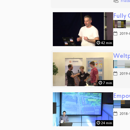
Fried
Fully
2019-
42 min
Weltp
2019-
7 min
Empow
2018-
24 min