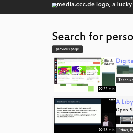
Search for perso
previous page
Digit
Technikg
22 min
A Liby
Open-So
58 min
Ethics, P