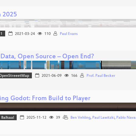
n 2025
21
2021-03-24
110
Paul Evans
Data, Open Source – Open End?
OpenStreeetMap
2021-06-09
166
Prof. Paul Becker
ing Godot: From Build to Player
Ballsaal
2025-11-12
39
Ben Vehling
,
Paul Lawitzki
,
Pablo Nava