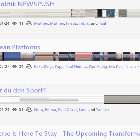
politik NEWSPUSH
04-24
11
Matheo
,
Matheo
,
Frieda
,
Tobias
and
Paul
ean Platforms
05-27
34
Reka Kinga Papp
,
Paul Nemitz
,
Paul Rübig
,
Eva Kaili
,
Nicola 
t du den Sport?
04-24
51
Nora
,
Emma
,
Paul Oskar
,
Lene
and
Yannick
erse Is Here To Stay - The Upcoming Transforma