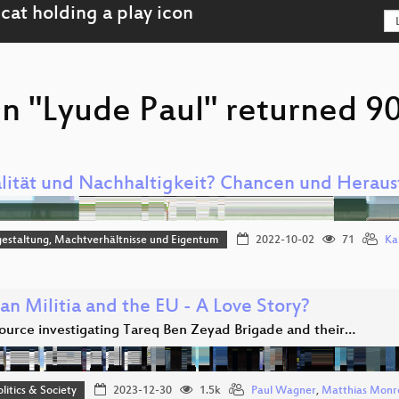
n "Lyude Paul" returned 90
alität und Nachhaltigkeit? Chancen und Heraus
estaltung, Machtverhältnisse und Eigentum
2022-10-02
71
Ka
an Militia and the EU - A Love Story?
urce investigating Tareq Ben Zeyad Brigade and their…
olitics & Society
2023-12-30
1.5k
Paul Wagner
,
Matthias Monr