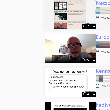
Netz
2022-
7 min
Europ
2022-
85 min
Kenns
2022-
4 min
Fediv