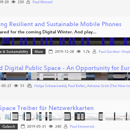
09-20
230
Paul Menzel
ing Resilient and Sustainable Mobile Phones
ared for the coming Digital Winter. And play…
ce & Sustainability
Main
2019-12-28
1.7k
Paul Gardner-Step
d Digital Public Space - An Opportunity for Eu
-05-27
51
Helga Schwarzwald
,
Paul Keller
,
Adriana Groh (The New Ins
Space Treiber für Netzwerkkarten
Gulasch
2019-05-31
240
Paul Emmerich