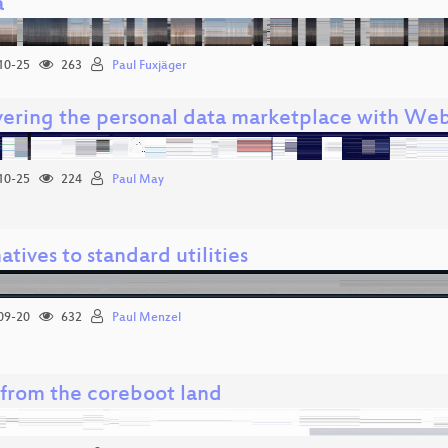
a
10-25
263
Paul Fuxjäger
ering the personal data marketplace with We
10-25
224
Paul May
atives to standard utilities
09-20
632
Paul Menzel
from the coreboot land