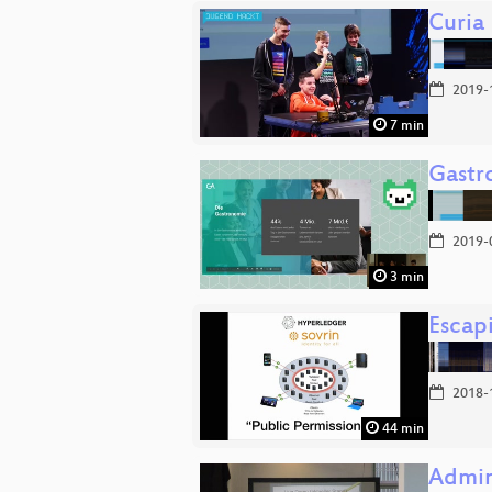
Curia
2019-
7 min
Gastr
2019-
3 min
Escap
2018-
44 min
Admin