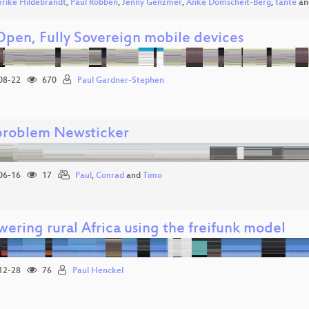
erike Hildebrandt
,
Paul Robben
,
Jenny Genzmer
,
Anke Domscheit-Berg
,
tante
an
 Open, Fully Sovereign mobile devices
08-22
670
Paul Gardner-Stephen
roblem Newsticker
06-16
17
Paul
,
Conrad
and
Timo
ering rural Africa using the freifunk model
12-28
76
Paul Henckel