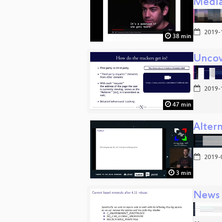
Medi
2019-
38 min
Uncov
2019-
47 min
Altern
2019-
3 min
News 