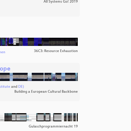
All Systems Go! 2019
36C3: Resource Exhaustion
hen
rope
titute
and
DE)
Building a European Cultural Backbone
Gulaschprogrammiernacht 19