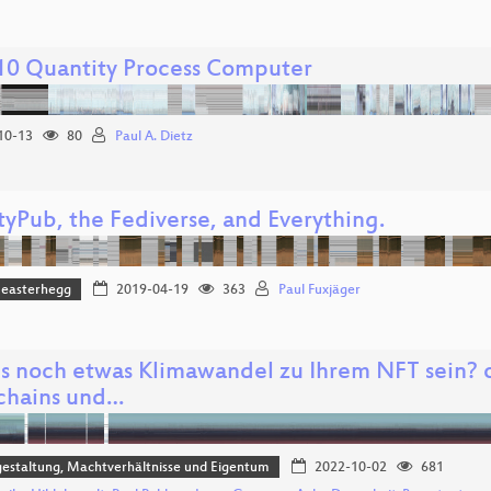
0 Quantity Process Computer
10-13
80
Paul A. Dietz
tyPub, the Fediverse, and Everything.
easterhegg
2019-04-19
363
Paul Fuxjäger
es noch etwas Klimawandel zu Ihrem NFT sein? 
chains und…
estaltung, Machtverhältnisse und Eigentum
2022-10-02
681