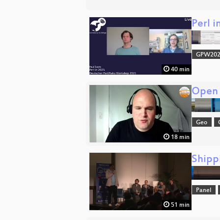
Perl i
GPW20
40 min
Open 
Geo
18 min
Shipp
Panel
51 min