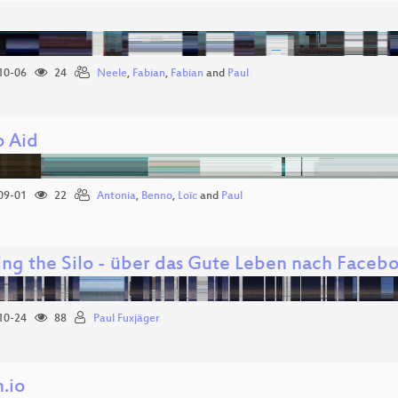
10-06
24
Neele
,
Fabian
,
Fabian
and
Paul
o Aid
09-01
22
Antonia
,
Benno
,
Loïc
and
Paul
ing the Silo - über das Gute Leben nach Faceb
10-24
88
Paul Fuxjäger
.io