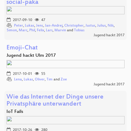
social-paka
2017-09-10
47
Peter
,
Lukas
,
Jens
,
Jan-Andrej
,
Christopher
,
Justus
,
Julius
,
Nils
,
Simon
,
Marc
,
Phil
,
Felix
,
Lars
,
Marvin
and
Tobias
Jugend hackt 2017
Emoji-Chat
Jugend hackt Ulm 2017
2017-10-01
55
Lena
,
Lukas
,
Oliver
,
Tim
and
Zoe
Jugend hackt 2017
Wie das Internet der Dinge unsere
Privatsphäre unterwandert
IoT Fails
2017-10-26
280