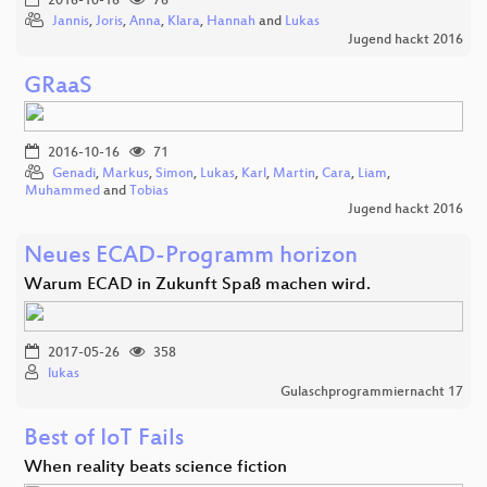
2016-10-16
76
Jannis
,
Joris
,
Anna
,
Klara
,
Hannah
and
Lukas
Jugend hackt 2016
GRaaS
2016-10-16
71
Genadi
,
Markus
,
Simon
,
Lukas
,
Karl
,
Martin
,
Cara
,
Liam
,
Muhammed
and
Tobias
Jugend hackt 2016
Neues ECAD-Programm horizon
Warum ECAD in Zukunft Spaß machen wird.
2017-05-26
358
lukas
Gulaschprogrammiernacht 17
Best of IoT Fails
When reality beats science fiction