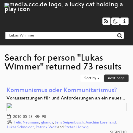
Search for person "Lukas
Wimmer" returned 73 results
Sort by
next page
Kommunismus oder Kommunitarismus?
Voraussetzungen für und Anforderungen an ein neues…
2010-05-23
90
Felix Neumann
,
ghandy
,
Jens Seipenbusch
,
Joachim Losehand
,
Lukas Schneider
,
Patrick Wolf
and
Stefan Herwig
SIGINT10