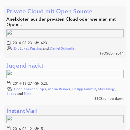
Private Cloud mit Open Source
Anekdoten aus der privaten Cloud oder wie man mit
Open…
2014-08-23
623
Dr. Lukas Pustina
and
Daniel Schneller
FrOSCon 2014
Jugend hackt
2014-12-27
5.2k
Fiona Krakenbürger
,
Maria Reimer
,
Philipp Kalweit
,
Max Nagy
,
Lukas
and
Nico
31C3: a new dawn
InstantMail
2016-06-12
51