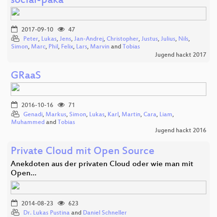
social-paka
2017-09-10
47
Peter
,
Lukas
,
Jens
,
Jan-Andrej
,
Christopher
,
Justus
,
Julius
,
Nils
,
Simon
,
Marc
,
Phil
,
Felix
,
Lars
,
Marvin
and
Tobias
Jugend hackt 2017
GRaaS
2016-10-16
71
Genadi
,
Markus
,
Simon
,
Lukas
,
Karl
,
Martin
,
Cara
,
Liam
,
Muhammed
and
Tobias
Jugend hackt 2016
Private Cloud mit Open Source
Anekdoten aus der privaten Cloud oder wie man mit
Open…
2014-08-23
623
Dr. Lukas Pustina
and
Daniel Schneller