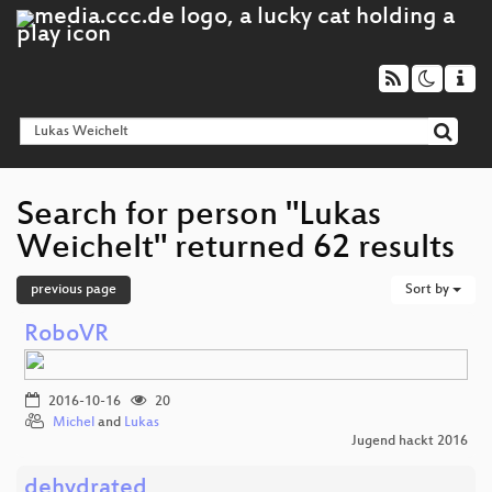
Search for person "Lukas
Weichelt" returned 62 results
previous page
Sort by
RoboVR
2016-10-16
20
Michel
and
Lukas
Jugend hackt 2016
dehydrated