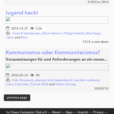
FrOSCon 2014
Jugend hackt
2014-12-27
5.2k
Fiona Krakenbürger
,
Maria Reimer
,
Philipp Kalweit
,
Max Nagy
,
Lukas
and
Nico
31C3: a new dawn
Kommunismus oder Kommunitarismus?
Voraussetzungen für und Anforderungen an ein neues…
2010-05-23
90
Felix Neumann
,
ghandy
,
Jens Seipenbusch
,
Joachim Losehand
,
Lukas Schneider
,
Patrick Wolf
and
Stefan Herwig
SIGINT10
previous page
by
Chaos Computer Club e.V
––
About
––
Apps
––
Imprint
––
Privacy
––