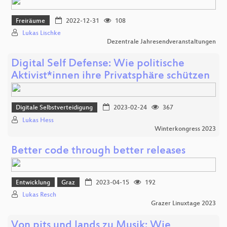
Freiräume
2022-12-31
108
Lukas Lischke
Dezentrale Jahresendveranstaltungen
Digital Self Defense: Wie politische
Aktivist*innen ihre Privatsphäre schützen
Digitale Selbstverteidigung
2023-02-24
367
Lukas Hess
Winterkongress 2023
Better code through better releases
Entwicklung
Graz
2023-04-15
192
Lukas Resch
Grazer Linuxtage 2023
Von pits und lands zu Musik: Wie