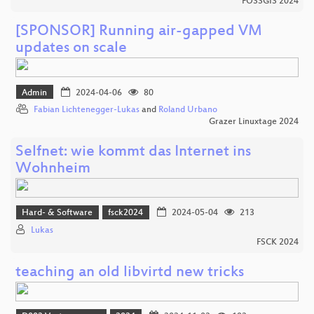
FOSSGIS 2024
[SPONSOR] Running air-gapped VM
updates on scale
Admin
2024-04-06
80
Fabian Lichtenegger-Lukas
and
Roland Urbano
Grazer Linuxtage 2024
Selfnet: wie kommt das Internet ins
Wohnheim
Hard- & Software
fsck2024
2024-05-04
213
Lukas
FSCK 2024
teaching an old libvirtd new tricks