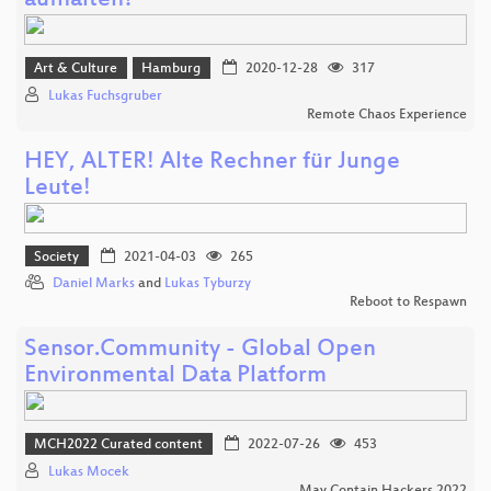
aufhalten?
Art & Culture
Hamburg
2020-12-28
317
Lukas Fuchsgruber
Remote Chaos Experience
HEY, ALTER! Alte Rechner für Junge
Leute!
Society
2021-04-03
265
Daniel Marks
and
Lukas Tyburzy
Reboot to Respawn
Sensor.Community - Global Open
Environmental Data Platform
MCH2022 Curated content
2022-07-26
453
Lukas Mocek
May Contain Hackers 2022