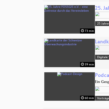
25. Ja
25 Jahre
73 min
Landk
Digitale
39 min
Podca
Ein Ges
60 min
Vorträg