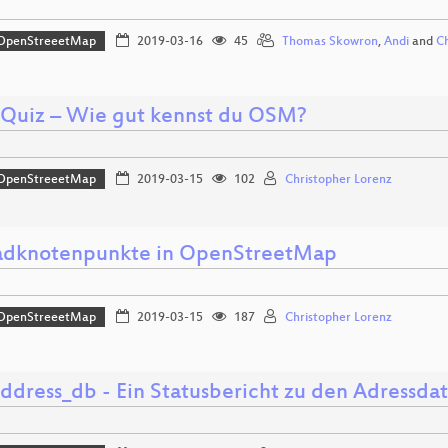
OpenStreeetMap
2019-03-16
45
Thomas Skowron
,
Andi
and
Ch
uiz – Wie gut kennst du OSM?
OpenStreeetMap
2019-03-15
102
Christopher Lorenz
adknotenpunkte in OpenStreetMap
OpenStreeetMap
2019-03-15
187
Christopher Lorenz
ddress_db - Ein Statusbericht zu den Adressda