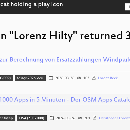
n "Lorenz Hilty" returned 3
zur Berechnung von Ersatzzahlungen Windpar
G 009)
fossgis2026-deu
2026-03-26
105
Lorenz Beck
1000 Apps in 5 Minuten - Der OSM Apps Catal
reetMap
HS4 (ZHG 008)
2026-03-26
201
Christopher Lorenz