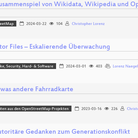
usammenspiel von Wikidata, Wikipedia und 
reetMap
2024-03-22
104
Christopher Lorenz
tor Files – Eskalierende Überwachung
e, Security, Hard- & Software
2024-03-01
403
Lorenz Naegel
twas andere Fahrradkarte
iten aus den OpenStreetMap-Projekten
2023-03-16
226
Christ
utoritäre Gedanken zum Generationskonflikt