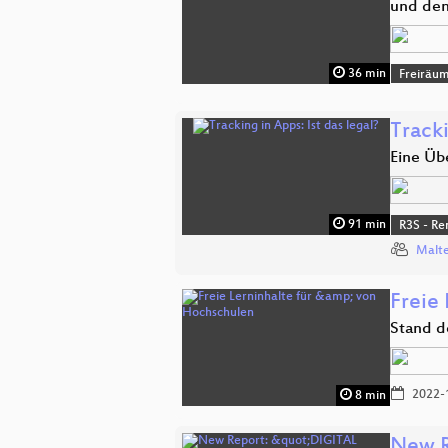
und den
36 min
Freiräu
Tracki
Eine Üb
91 min
R3S - Re
Malte
Freie
Stand d
2022-
8 min
New R