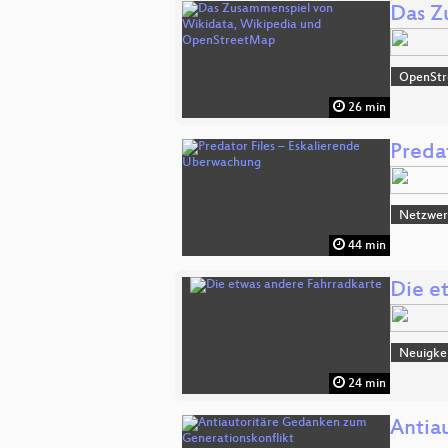
Das Z
OpenSt
26 min
Preda
Netzwerk
44 min
Die e
Neuigke
24 min
Antia