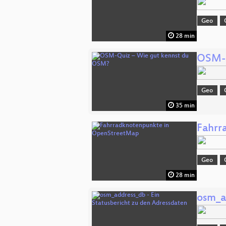
Geo
28 min
OSM-Q
Geo
35 min
Fahrr
Geo
28 min
osm_a