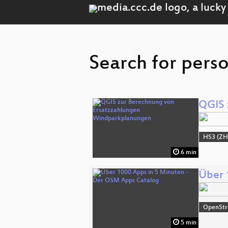
Search for perso
QGIS 
HS3 (ZH
6 min
Über 
OpenSt
5 min