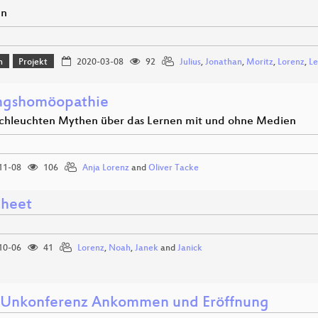
en
n
Projekt
2020-03-08
92
Julius
,
Jonathan
,
Moritz
,
Lorenz
,
Le
ngshomöopathie
chleuchten Mythen über das Lernen mit und ohne Medien
11-08
106
Anja Lorenz
and
Oliver Tacke
Sheet
10-06
41
Lorenz
,
Noah
,
Janek
and
Janick
nkonferenz Ankommen und Eröffnung