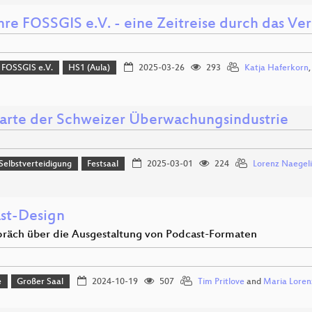
hre FOSSGIS e.V. - eine Zeitreise durch das Ve
 FOSSGIS e.V.
HS1 (Aula)
2025-03-26
293
Katja Haferkorn
arte der Schweizer Überwachungsindustrie
 Selbstverteidigung
Festsaal
2025-03-01
224
Lorenz Naegeli
st-Design
präch über die Ausgestaltung von Podcast-Formaten
e
Großer Saal
2024-10-19
507
Tim Pritlove
and
Maria Loren