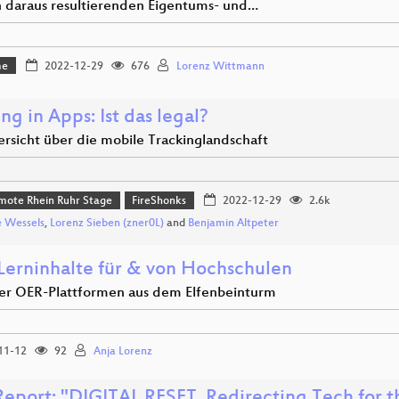
 daraus resultierenden Eigentums- und…
me
2022-12-29
676
Lorenz Wittmann
ng in Apps: Ist das legal?
ersicht über die mobile Trackinglandschaft
mote Rhein Ruhr Stage
FireShonks
2022-12-29
2.6k
 Wessels
,
Lorenz Sieben (zner0L)
and
Benjamin Altpeter
 Lerninhalte für & von Hochschulen
er OER-Plattformen aus dem Elfenbeinturm
11-12
92
Anja Lorenz
eport: "DIGITAL RESET. Redirecting Tech for t