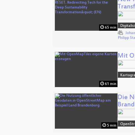
Trans
Digitali
65 min
Johan
Philipp St
Mit O
Kartogra
61 min
Die N
Brand
OpenSt
5 min