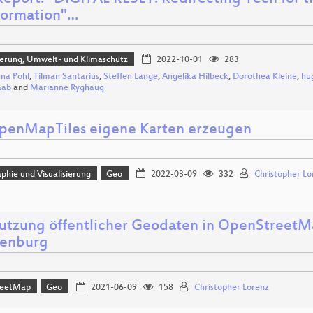
formation"…
sierung, Umwelt- und Klimaschutz
2022-10-01
283
na Pohl
,
Tilman Santarius
,
Steffen Lange
,
Angelika Hilbeck
,
Dorothea Kleine
,
hu
aab
and
Marianne Ryghaug
penMapTiles eigene Karten erzeugen
phie und Visualisierung
Geo
2022-03-09
332
Christopher Lo
utzung öffentlicher Geodaten in OpenStreetM
enburg
reetMap
Geo
2021-06-09
158
Christopher Lorenz