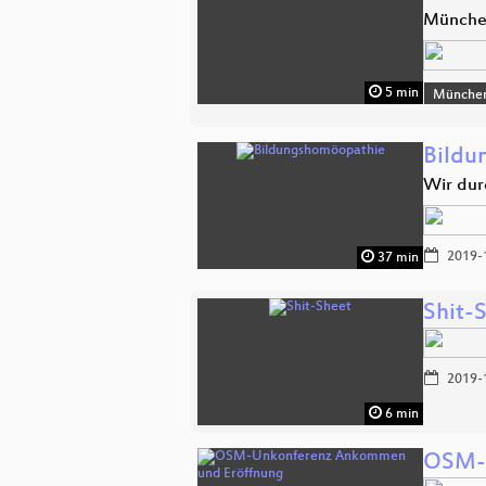
Münch
5 min
Münche
Bildu
Wir dur
2019-
37 min
Shit-
2019-
6 min
OSM-U