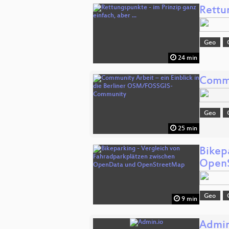
Rettun
Geo
24 min
Commu
Geo
25 min
Bikep
Open
Geo
9 min
Admin