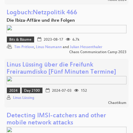
NooK 2024
Logbuch:Netzpolitik 466
Die Ibiza-Affäre und ihre Folgen
Bits & Bäume
2023-08-17
6.7k
Tim Pritlove
,
Linus Neumann
and
Julian Hessenthaler
Chaos Communication Camp 2023
Linus Lüssing über die Freifunk
Freiraumdisko [Fünf Minuten Termine]
2024
Day 2100
2024-07-03
152
Linus Lüssing
Chaotikum
Detecting IMSI-catchers and other
mobile network attacks