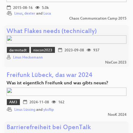
2015-08-16
5.0k
Linus
,
dexter
and
Luca
Chaos Communication Camp 2015
What Flakes needs (technically)
darmstadt
nixcon2023
2023-09-08
937
Linus Heckemann
NixCon 2023
Freifunk Lübeck, das war 2024
Was ist eigentlich Freifunk und was gibts neues?
AM3
2024-11-08
162
Linus Lüssing
and
yksflip
NooK 2024
Barrierefreiheit bei OpenTalk