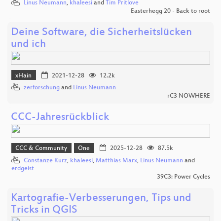
Linus Neumann
,
khaleesi
and
Tim Pritlove
Easterhegg 20 - Back to root
Deine Software, die Sicherheitslücken
und ich
xHain
2021-12-28
12.2k
zerforschung
and
Linus Neumann
rC3 NOWHERE
CCC-Jahresrückblick
CCC & Community
One
2025-12-28
87.5k
Constanze Kurz
,
khaleesi
,
Matthias Marx
,
Linus Neumann
and
erdgeist
39C3: Power Cycles
Kartografie-Verbesserungen, Tips und
Tricks in QGIS