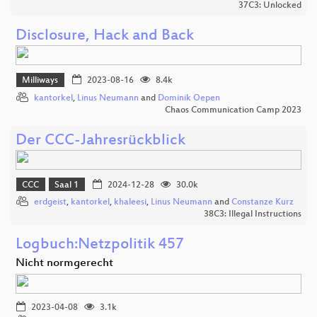
37C3: Unlocked
Disclosure, Hack and Back
Milliways
2023-08-16
8.4k
kantorkel
,
Linus Neumann
and
Dominik Oepen
Chaos Communication Camp 2023
Der CCC-Jahresrückblick
CCC
Saal 1
2024-12-28
30.0k
erdgeist
,
kantorkel
,
khaleesi
,
Linus Neumann
and
Constanze Kurz
38C3: Illegal Instructions
Logbuch:Netzpolitik 457
Nicht normgerecht
2023-04-08
3.1k