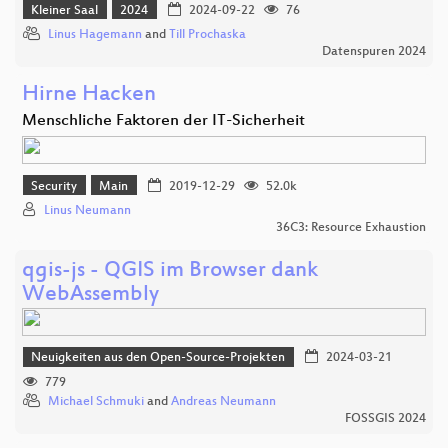
Kleiner Saal
2024
2024-09-22
76
Linus Hagemann
and
Till Prochaska
Datenspuren 2024
Hirne Hacken
Menschliche Faktoren der IT-Sicherheit
Security
Main
2019-12-29
52.0k
Linus Neumann
36C3: Resource Exhaustion
qgis-js - QGIS im Browser dank
WebAssembly
Neuigkeiten aus den Open-Source-Projekten
2024-03-21
779
Michael Schmuki
and
Andreas Neumann
FOSSGIS 2024