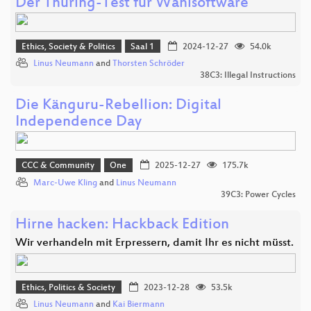
Der Thüring-Test für Wahlsoftware
Ethics, Society & Politics
Saal 1
2024-12-27
54.0k
Linus Neumann
and
Thorsten Schröder
38C3: Illegal Instructions
Die Känguru-Rebellion: Digital
Independence Day
CCC & Community
One
2025-12-27
175.7k
Marc-Uwe Kling
and
Linus Neumann
39C3: Power Cycles
Hirne hacken: Hackback Edition
Wir verhandeln mit Erpressern, damit Ihr es nicht müsst.
Ethics, Politics & Society
2023-12-28
53.5k
Linus Neumann
and
Kai Biermann