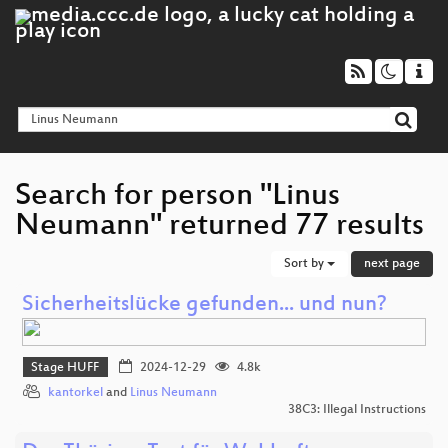
Search for person "Linus
Neumann" returned 77 results
Sort by
next page
Sicherheitslücke gefunden... und nun?
Stage HUFF
2024-12-29
4.8k
kantorkel
and
Linus Neumann
38C3: Illegal Instructions