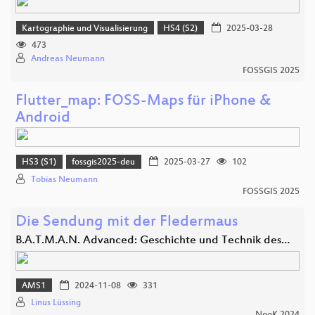
Kartographie und Visualisierung
HS4 (S2)
2025-03-28
473
Andreas Neumann
FOSSGIS 2025
Flutter_map: FOSS-Maps für iPhone &
Android
HS3 (S1)
fossgis2025-deu
2025-03-27
102
Tobias Neumann
FOSSGIS 2025
Die Sendung mit der Fledermaus
B.A.T.M.A.N. Advanced: Geschichte und Technik des…
AMS1
2024-11-08
331
Linus Lüssing